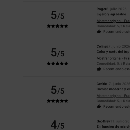
Roger
6. julio 2026
5
/5
Ligero y agradable
Mostrar original - Fr
Comodidad
: 5
Rela
/5
Recomiendo est
Celine
27. junio 202
5
/5
Color y corte del top
Mostrar original - Fr
Comodidad
: 5
Rela
/5
Recomiendo est
Cedric
17. junio 202
5
/5
Camisa moderna y e
Mostrar original - Fr
Comodidad
: 5
Rela
/5
Recomiendo est
4
Geoffrey
11. junio 2
/5
En función de mis el