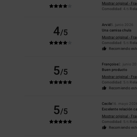
Mostrar original - Fr
Comodidad
: 4
Rela
/5
Arvid
5. junio 2026
4
/5
Una camisa chula
Mostrar original - Fr
Comodidad
: 5
Rela
/5
Recomiendo est
Françoise
2. junio 2
5
/5
Buen producto
Mostrar original - Fr
Comodidad
: 5
Rela
/5
Recomiendo est
Cecile
16. mayo 202
5
/5
Excelente relación c
Mostrar original - Fr
Comodidad
: 5
Rela
/5
Recomiendo est