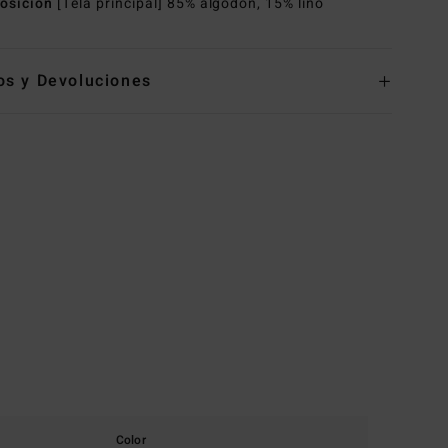
osición
[Tela principal] 85% algodón, 15% lino
os y Devoluciones
Color