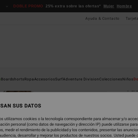
DOBLE PROMO
25% extra sobre las ofertas*
Mujer
Hombre
Ayuda & Contacto
Tarjet
Página D
s
Boardshorts
Ropa
Accesorios
Surf
Adventure Division
Colecciones
Niños
Do
Vac
Camis
USAN SUS DATOS
4.6
59,95
os utilizamos cookies o la tecnología correspondiente para almacenar y/o acced
26,
rmación personal (como datos de navegación y dirección IP) puede utilizarse para
s, medir el rendimiento de la publicidad y los contenidos, presentar las anunci
OFERT
udiencia, desarrollar y mejorar los productos de nuestros socios. Usted puede 