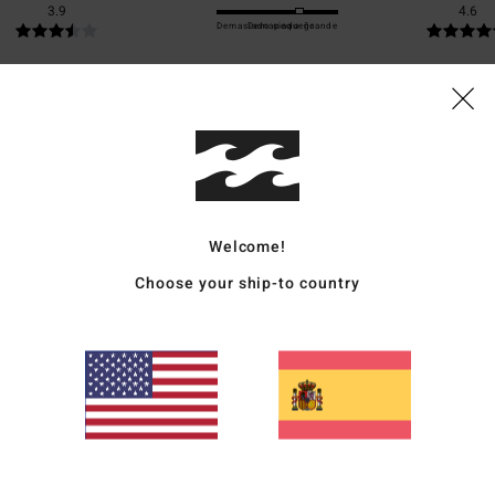
3.9
4.6
Demasiado pequeño
Demasiado grande
ançais
ción calidad-precio
: 4
Talla
: Talla perfecta
Material
: 4
Color
: 4
/5
/5
/5
e producto
Welcome!
Choose your ship-to country
bastante
ançais
ción calidad-precio
: 4
Talla
: Talla perfecta
Material
: 4
Color
: 4
/5
/5
/5
e producto
cuado
ción calidad-precio
: 4
Talla
: Talla perfecta
Material
: 4
Color
: 5
/5
/5
/5