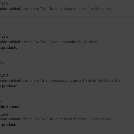
ançais
ción calidad-precio
: 3
Talla
: Talla perfecta
Material
: 4
Color
: 4
/5
/5
/5
ançais
ción calidad-precio
: 3
Talla
: Grande
Material
: 5
Color
: 5
/5
/5
/5
e producto
026
ançais
ción calidad-precio
: 3
Talla
: Demasiado grande
Material
: 5
Color
: 5
/5
/5
/5
e producto
6
alidad-precio
ançais
ción calidad-precio
: 5
Talla
: Talla perfecta
Material
: 5
Color
: 5
/5
/5
/5
e producto