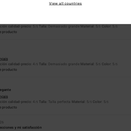
View all countries
ançais
ción calidad-precio
: 5
Talla
: Demasiado grande
Material
: 5
Color
: 5
/5
/5
/5
e producto
6
ançais
ción calidad-precio
: 4
Talla
: Demasiado grande
Material
: 5
Color
: 5
/5
/5
/5
e producto
6
legante
ançais
ción calidad-precio
: 4
Talla
: Talla perfecta
Material
: 5
Color
: 5
/5
/5
/5
e producto
026
ecciones y mi satisfacción