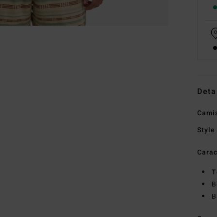
Deta
Cami
Style
Carac
T
B
B