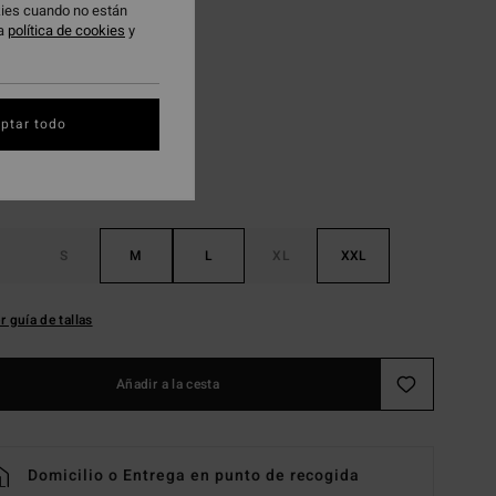
okies cuando no están
 PROMO -25%
ra
política de cookies
y
Moss Green
ptar todo
S
M
L
XL
XXL
r guía de tallas
Añadir a la cesta
Domicilio o Entrega en punto de recogida