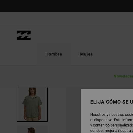
Pasar
a
la
información
del
producto
Hombre
Mujer
Novedade
ELIJA CÓMO SE 
Nosotros y nuestros soci
el dispositivo. Esta info
y contenido personalizado
conocer mejor a nuestra a