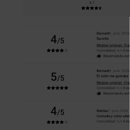
4.7
Bernard
8. julio 2026
4
/5
favorito
Mostrar original - Fr
Comodidad
: 4
Rela
/5
Recomiendo est
Bernard
8. julio 2026
5
/5
El color me gustaba 
Mostrar original - Fr
Comodidad
: 4
Rela
/5
Recomiendo est
4
/5
Matteo
7. julio 2026
Comoda y color ade
Comodidad
: 5
Rela
/5