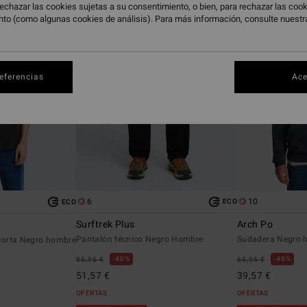
echazar las cookies sujetas a su consentimiento, o bien, para rechazar las co
nto (como algunas cookies de análisis). Para más información, consulte nuest
referencias
Ace
6
10
ECO
ECO
Surftrek Plus
Arch Po
Pantalón técnico Negro Hombre
Sudadera Negro 
corta Negro hombre
40%
40%
85,95 €
65,95 €
51,57 €
39,57 €
OFERTAS
OFERTAS