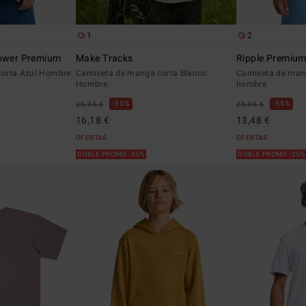
1
2
lower Premium
Make Tracks
Ripple Premiu
orta Azul Hombre
Camiseta de manga corta Blanco
Camiseta de man
Hombre
hombre
55%
55%
35,95 €
29,95 €
16,18 €
13,48 €
OFERTAS
OFERTAS
DOBLE PROMO -25%
DOBLE PROMO -25