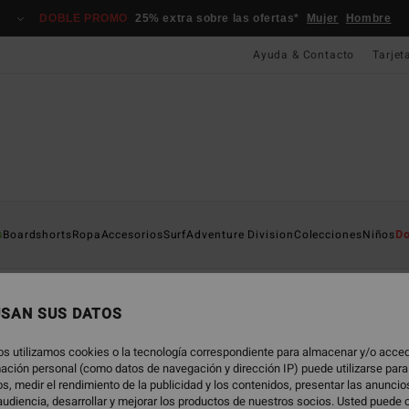
DOBLE PROMO
25% extra sobre las ofertas*
Mujer
Hombre
Ayuda & Contacto
Tarjet
s
Boardshorts
Ropa
Accesorios
Surf
Adventure Division
Colecciones
Niños
Do
Trajes de Surf
Accesorios
Ropa & Accesorios Niños
Surf
USAN SUS DATOS
os utilizamos cookies o la tecnología correspondiente para almacenar y/o acced
rmación personal (como datos de navegación y dirección IP) puede utilizarse para
s, medir el rendimiento de la publicidad y los contenidos, presentar las anunci
udiencia, desarrollar y mejorar los productos de nuestros socios. Usted puede 