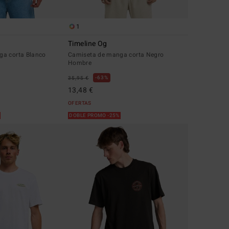
1
m
Timeline Og
ga corta Blanco
Camiseta de manga corta Negro
Hombre
63%
35,95 €
13,48 €
OFERTAS
%
DOBLE PROMO -25%