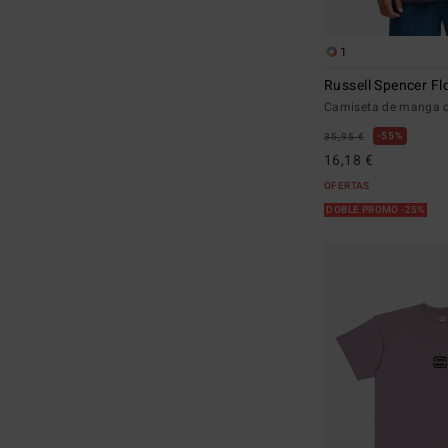
1
Russell Spencer F
Camiseta de manga c
55%
35,95 €
16,18 €
OFERTAS
DOBLE PROMO -25%