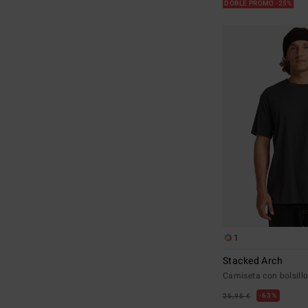
DOBLE PROMO -25%
1
Stacked Arch
Camiseta con bolsill
63%
25,95 €