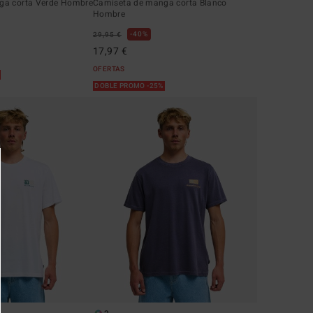
ga corta Verde Hombre
Camiseta de manga corta Blanco
Hombre
40%
29,95 €
17,97 €
OFERTAS
%
DOBLE PROMO -25%