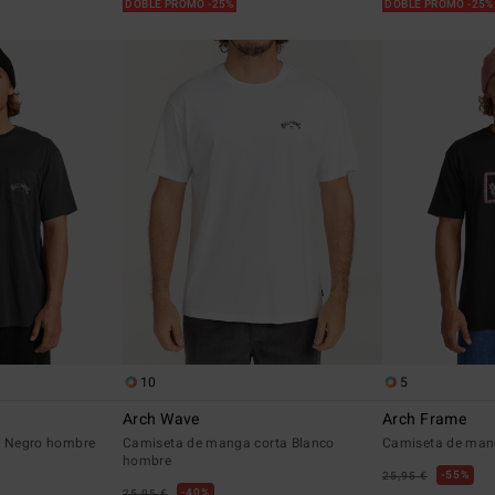
DOBLE PROMO -25%
DOBLE PROMO -25
10
5
Arch Wave
Arch Frame
o Negro hombre
Camiseta de manga corta Blanco
Camiseta de man
hombre
55%
25,95 €
40%
25,95 €