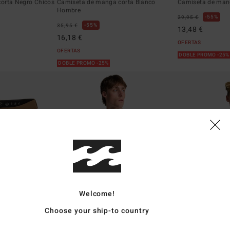
orta Negro Chicos
Camiseta de manga corta Blanco
Camiseta de man
Hombre
55%
29,95 €
55%
35,95 €
13,48 €
16,18 €
OFERTAS
OFERTAS
DOBLE PROMO -25
DOBLE PROMO -25%
Welcome!
Choose your ship-to country