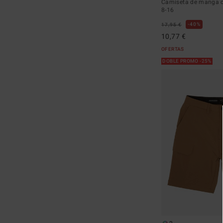
Camiseta de manga c
8-16
40%
17,95 €
10,77 €
OFERTAS
DOBLE PROMO -25%