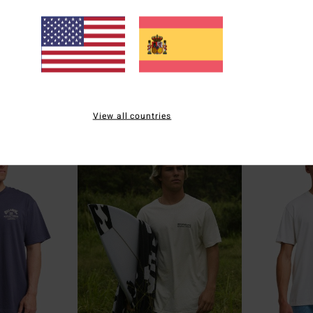
2
2
ECO
 19"
Runner Up
Surge
rón Hombre
Camiseta de manga corta Blanco
Camiseta de man
Hombre
Hombre
55%
55%
29,95 €
29,95 €
13,48 €
13,48 €
OFERTAS
OFERTAS
View all countries
DOBLE PROMO -25%
DOBLE PROMO -25