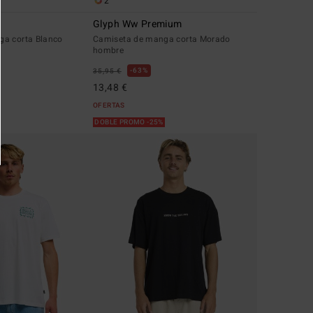
2
Glyph Ww Premium
ga corta Blanco
Camiseta de manga corta Morado
hombre
63%
35,95 €
13,48 €
OFERTAS
%
DOBLE PROMO -25%