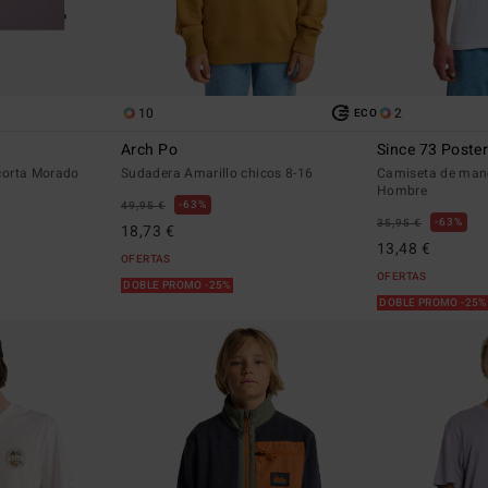
10
2
ECO
Arch Po
Since 73 Poste
corta Morado
Sudadera Amarillo chicos 8-16
Camiseta de man
Hombre
63%
49,95 €
63%
35,95 €
18,73 €
13,48 €
OFERTAS
OFERTAS
DOBLE PROMO -25%
DOBLE PROMO -25