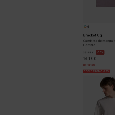
6
Bracket Og
Camiseta de manga 
Hombre
55%
35,95 €
16,18 €
OFERTAS
DOBLE PROMO -25%