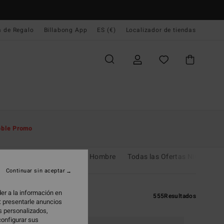
a de Regalo
Billabong App
ES (€)
Localizador de tiendas
ble Promo
 Niños
Todas las Ofertas Hombre
Todas las Ofertas Niños
Continuar sin aceptar
er a la información en
555
Resultados
: presentarle anuncios
os personalizados,
configurar sus