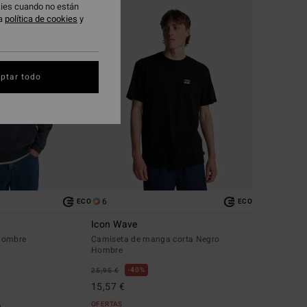
okies cuando no están
ra
política de cookies
y
ptar todo
6
ECO
ECO
Icon Wave
hombre
Camiseta de manga corta Negro
Hombre
40%
25,95 €
15,57 €
OFERTAS