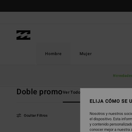
Saltar
a
la
selección
de
la
cuadrícula
de
Hombre
Mujer
productos
Página De Inicio
Hombre
Doble Promo
Novedade
Doble promo
Ver Todo
Boardshorts
Ropa
ELIJA CÓMO SE 
Nosotros y nuestros soci
Ocultar Filtros
el dispositivo. Esta info
y contenido personalizado
conocer mejor a nuestra a
Saltar
Ir