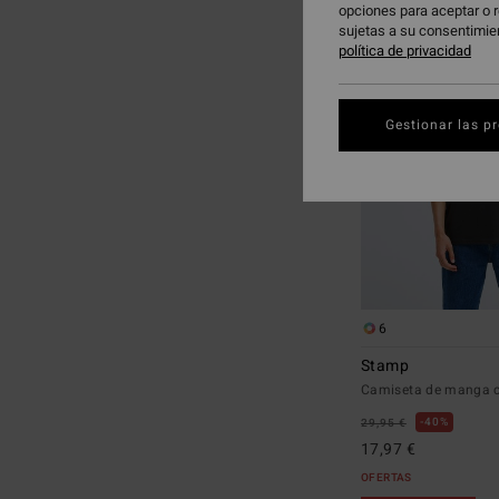
opciones para aceptar o r
a
a
sujetas a su consentimie
criterios
ordenar
política de privacidad
de
por
búsqueda
Gestionar las p
6
Stamp
Camiseta de manga 
40%
29,95 €
17,97 €
OFERTAS