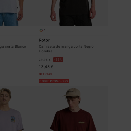
4
r
Rotor
ga corta Blanco
Camiseta de manga corta Negro
Hombre
55%
29,95 €
13,48 €
OFERTAS
%
DOBLE PROMO -25%