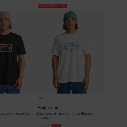
%
DOBLE PROMO -25%
5
Arch Frame
ga corta Negro hombre
Camiseta de manga corta Blanco
hombre
55%
25,95 €