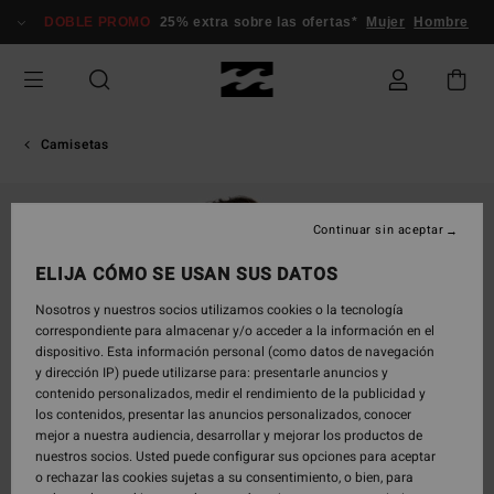
Pasar
DOBLE PROMO
25% extra sobre las ofertas*
Mujer
Hombre
a
la
información
del
producto
Camisetas
Continuar sin aceptar
ELIJA CÓMO SE USAN SUS DATOS
Nosotros y nuestros socios utilizamos cookies o la tecnología
correspondiente para almacenar y/o acceder a la información en el
dispositivo. Esta información personal (como datos de navegación
y dirección IP) puede utilizarse para: presentarle anuncios y
contenido personalizados, medir el rendimiento de la publicidad y
los contenidos, presentar las anuncios personalizados, conocer
mejor a nuestra audiencia, desarrollar y mejorar los productos de
nuestros socios. Usted puede configurar sus opciones para aceptar
o rechazar las cookies sujetas a su consentimiento, o bien, para