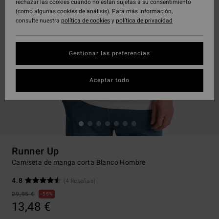
rechazar las cookies cuando no están sujetas a su consentimiento
(como algunas cookies de análisis). Para más información,
consulte nuestra
política de cookies
y
política de privacidad
Gestionar las preferencias
Aceptar todo
Runner Up
Camiseta de manga corta Blanco Hombre
4.8
(4 Reseñas)
29,95 €
55%
13,48 €