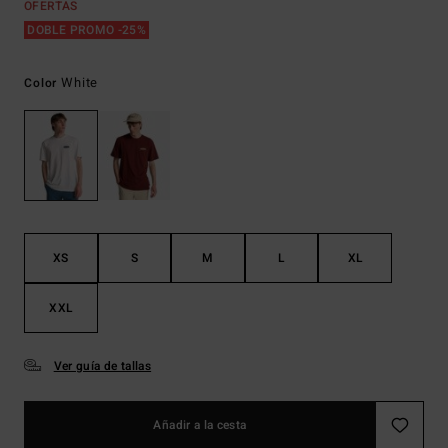
OFERTAS
DOBLE PROMO -25%
White
Color
XS
S
M
L
XL
XXL
Ver guía de tallas
Añadir a la cesta