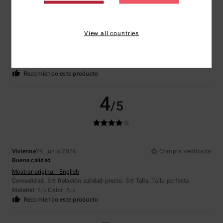
Stephane
3. julio 2026
Compra verificada
View all countries
Bien
Mostrar original - Français
Comodidad
: 5
Relación calidad-precio
: 5
Talla
: Talla perfecta
/5
/5
Material
: 5
Color
: 5
/5
/5
Recomiendo este producto
4
/5
Vivienne
29. junio 2026
Compra verificada
Buena calidad
Mostrar original - English
Comodidad
: 5
Relación calidad-precio
: 5
Talla
: Talla perfecta
/5
/5
Material
: 5
Color
: 5
/5
/5
Recomiendo este producto