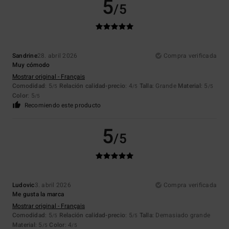
5
/5
Sandrine
28. abril 2026
Compra verificada
Muy cómodo
Mostrar original - Français
Comodidad
: 5
Relación calidad-precio
: 4
Talla
: Grande
Material
: 5
/5
/5
/5
Color
: 5
/5
Recomiendo este producto
5
/5
Ludovic
3. abril 2026
Compra verificada
Me gusta la marca
Mostrar original - Français
Comodidad
: 5
Relación calidad-precio
: 5
Talla
: Demasiado grande
/5
/5
Material
: 5
Color
: 4
/5
/5