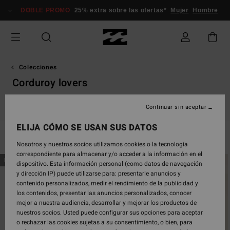
Saltar
DOBLE PROMO
25% extra sobre las ofertas*
Mujer
Hombre
a
la
selección
de
la
cuadrícula
Colecciones
de
Corduroy lovers
productos
Surf Capsule
TY Williams
Sunscape
Back Beach
Sol 
Continuar sin aceptar
ELIJA CÓMO SE USAN SUS DATOS
Filtrar y Ordenar
47
Resultados
Nosotros y nuestros socios utilizamos cookies o la tecnología
correspondiente para almacenar y/o acceder a la información en el
Saltar
Ir
NOVEDAD
NOVEDAD
dispositivo. Esta información personal (como datos de navegación
a
a
y dirección IP) puede utilizarse para: presentarle anuncios y
criterios
ordenar
contenido personalizados, medir el rendimiento de la publicidad y
de
por
los contenidos, presentar las anuncios personalizados, conocer
búsqueda
mejor a nuestra audiencia, desarrollar y mejorar los productos de
nuestros socios. Usted puede configurar sus opciones para aceptar
o rechazar las cookies sujetas a su consentimiento, o bien, para