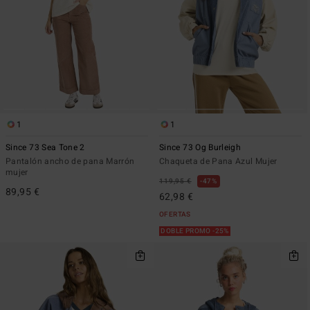
1
1
Since 73 Sea Tone 2
Since 73 Og Burleigh
Pantalón ancho de pana Marrón
Chaqueta de Pana Azul Mujer
mujer
119,95 €
47%
89,95 €
62,98 €
OFERTAS
DOBLE PROMO -25%