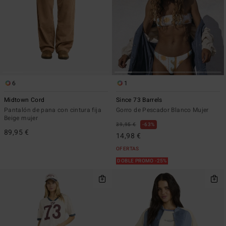
6
1
Midtown Cord
Since 73 Barrels
Pantalón de pana con cintura fija
Gorro de Pescador Blanco Mujer
Beige mujer
39,95 €
63%
89,95 €
14,98 €
OFERTAS
DOBLE PROMO -25%