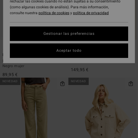
rechazar las cookies cuando no están sujetas a su consentimiento
(como algunas cookies de análisis). Para más información,
consulte nuestra
política de cookies
y
política de privacidad
Gestionar las preferencias
6
2
Aceptar todo
Midtown Cord
Cord In Love
Pantalón de pana con cintura fija
Chaqueta trucker Rojo mujer
Negro mujer
149,95 €
89,95 €
NOVEDAD
NOVEDAD