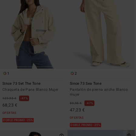
1
2
Since 73 Set The Tone
Since 73 Sea Tone
Chaqueta de Pana Blanco Mujer
Pantalón de pierna ancha Blanco
mujer
129,95 €
47%
89,95 €
47%
68,23 €
47,23 €
OFERTAS
OFERTAS
DOBLE PROMO -25%
DOBLE PROMO -25%