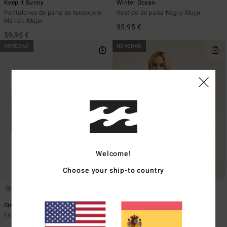
Keep It Sunny
Winter Ocean
Pantalones de pana de terciopelo
Vestido de pana Negro Mujer
Marrón Mujer
95,95 €
59,95 €
NOVEDAD
NOVEDAD
Welcome!
Choose your ship-to country
1
3
Since 73 Tripper
Stoked On You
Estuche para lápices Rojo Mujer
Camisa de manga larga Beige
mujer