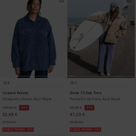
2
1
Coastal Waves
Since 73 Sea Tone
Chaqueta sherpa Azul Mujer
Pantalón de Pana Azul Mujer
139,95 €
63%
89,95 €
47%
52,48 €
47,23 €
OFERTAS
OFERTAS
DOBLE PROMO -25%
DOBLE PROMO -25%