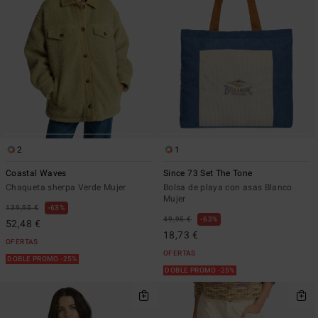
2
1
Coastal Waves
Since 73 Set The Tone
Chaqueta sherpa Verde Mujer
Bolsa de playa con asas Blanco
Mujer
139,95 €
63%
49,95 €
63%
52,48 €
18,73 €
OFERTAS
OFERTAS
DOBLE PROMO -25%
DOBLE PROMO -25%