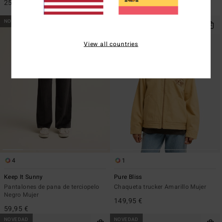
25,95 €
85,95 €
NOVEDAD
NOVEDAD
View all countries
4
1
Keep It Sunny
Pure Bliss
Pantalones de pana de terciopelo
Chaqueta trucker Amarillo Mujer
Negro Mujer
149,95 €
59,95 €
NOVEDAD
NOVEDAD