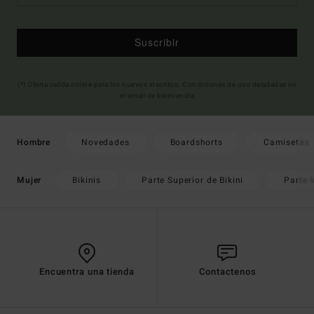
Suscribir
(*) Oferta valida online para los nuevos inscritos. Condiciones de uso detalladas en
el email de bienvenida
Novedades
Boardshorts
Camisetas
Hombre
Bikinis
Parte Superior de Bikini
Parte I
Mujer
Encuentra una tienda
Contactenos