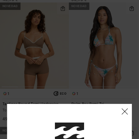
NOVEDAD
NOVEDAD
1
1
ECO
Tanlines Bound Tami Underwire
Palm Bay Remi Tri
Top de bikini con aros Marrón Mujer
Top de bikini triangular Blanco
Mujer
49,95 €
45,95 €
NOVEDAD
NOVEDAD