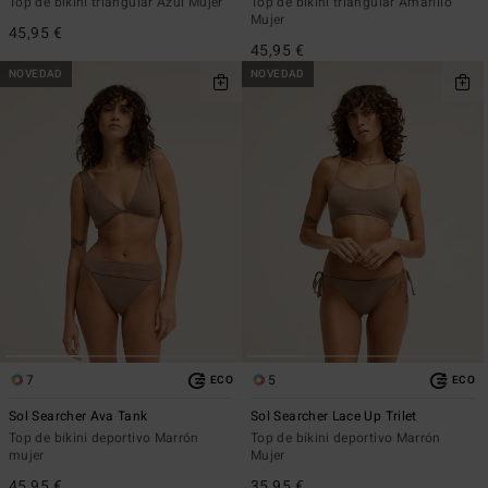
Top de bikini triangular Azul Mujer
Top de bikini triangular Amarillo
Mujer
45,95 €
45,95 €
NOVEDAD
NOVEDAD
7
5
ECO
ECO
Sol Searcher Ava Tank
Sol Searcher Lace Up Trilet
Top de bikini deportivo Marrón
Top de bikini deportivo Marrón
mujer
Mujer
45,95 €
35,95 €