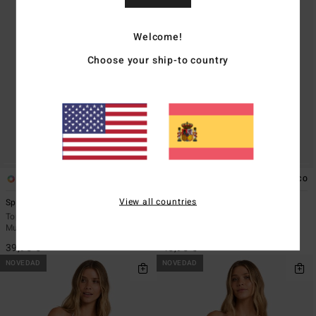
Welcome!
Choose your ship-to country
1
1
ECO
ECO
View all countries
Spec 73 Starsurfer Drew 2-Way Top
Spec 73 Luvsurf Remi Tri
Top de bikini dos estilos Negro
Top de bikini triangular Amarillo
Mujer
Mujer
39,95 €
45,95 €
NOVEDAD
NOVEDAD