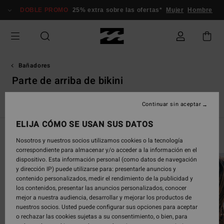
Saltar
DOBLE PROMO
25% extra sobre las ofertas*
Mujer
Hombre
a
la
selección
de
la
cuadrícula
Bañadores
de
Parte de arriba de bikini
productos
s
Parte de arriba de Bikini
Parte de abajo de Bikini
Bañador
Continuar sin aceptar
ELIJA CÓMO SE USAN SUS DATOS
Swim Guide
Nosotros y nuestros socios utilizamos cookies o la tecnología
correspondiente para almacenar y/o acceder a la información en el
dispositivo. Esta información personal (como datos de navegación
y dirección IP) puede utilizarse para: presentarle anuncios y
contenido personalizados, medir el rendimiento de la publicidad y
los contenidos, presentar las anuncios personalizados, conocer
mejor a nuestra audiencia, desarrollar y mejorar los productos de
nuestros socios. Usted puede configurar sus opciones para aceptar
o rechazar las cookies sujetas a su consentimiento, o bien, para