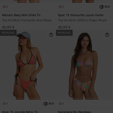
1
1
ECO
Mahalo Baby Mini Slide Tri
Spec 73 Starsurfer Layne Halter
Top de bikini triangular Azul Mujer
Top de bikini Atlético Negro Mujer
45,95 €
45,95 €
NOVEDAD
NOVEDAD
1
1
ECO
Spec 73 Joyride Retro Tri
Sunscape Rio Bandeau