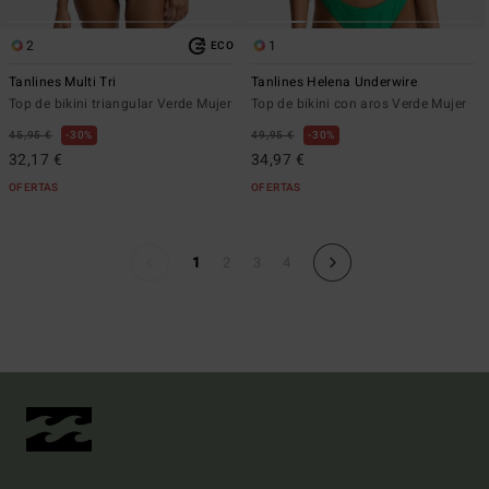
2
1
ECO
Tanlines Multi Tri
Tanlines Helena Underwire
Top de bikini triangular Verde Mujer
Top de bikini con aros Verde Mujer
45,95 €
30%
49,95 €
30%
32,17 €
34,97 €
OFERTAS
OFERTAS
1
2
3
4