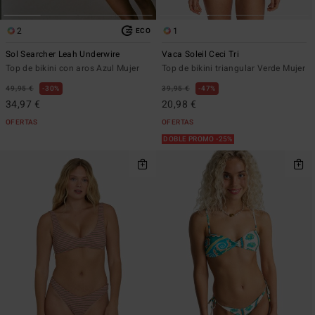
2
1
ECO
Sol Searcher Leah Underwire
Vaca Soleil Ceci Tri
Top de bikini con aros Azul Mujer
Top de bikini triangular Verde Mujer
49,95 €
30%
39,95 €
47%
34,97 €
20,98 €
OFERTAS
OFERTAS
DOBLE PROMO -25%