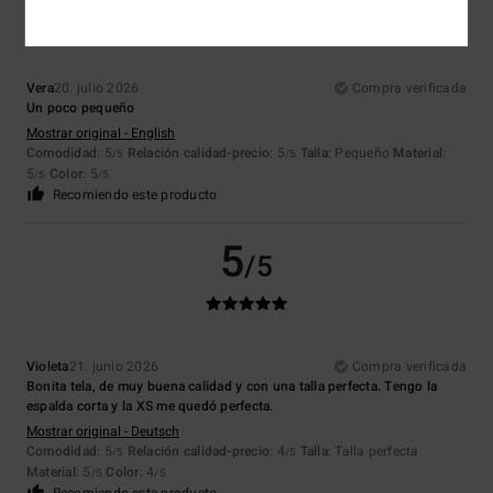
Vera
20. julio 2026
Compra verificada
Un poco pequeño
Mostrar original - English
Comodidad
: 5
Relación calidad-precio
: 5
Talla
: Pequeño
Material
:
/5
/5
5
Color
: 5
/5
/5
Recomiendo este producto
5
/5
Violeta
21. junio 2026
Compra verificada
Bonita tela, de muy buena calidad y con una talla perfecta. Tengo la
espalda corta y la XS me quedó perfecta.
Mostrar original - Deutsch
Comodidad
: 5
Relación calidad-precio
: 4
Talla
: Talla perfecta
/5
/5
Material
: 5
Color
: 4
/5
/5