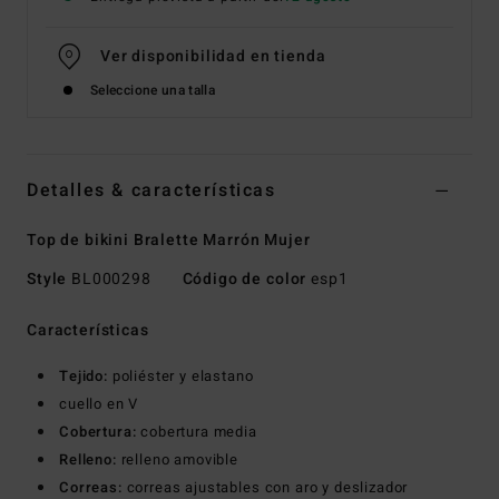
Ver disponibilidad en tienda
Seleccione una talla
Detalles & características
Top de bikini Bralette Marrón Mujer
Style
BL000298
Código de color
esp1
Características
Tejido:
poliéster y elastano
cuello en V
Cobertura:
cobertura media
Relleno:
relleno amovible
Correas:
correas ajustables con aro y deslizador