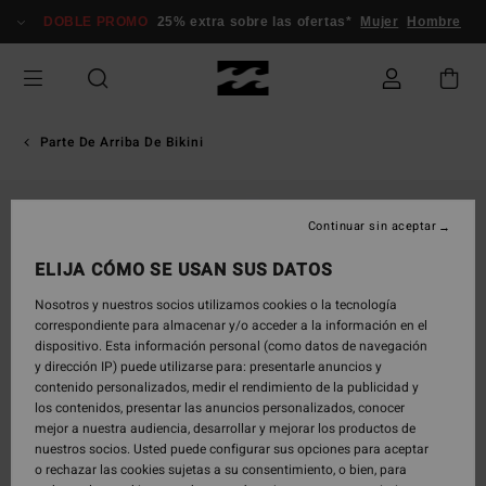
Pasar
DOBLE PROMO
25% extra sobre las ofertas*
Mujer
Hombre
a
la
información
del
producto
Parte De Arriba De Bikini
Continuar sin aceptar
ELIJA CÓMO SE USAN SUS DATOS
Nosotros y nuestros socios utilizamos cookies o la tecnología
correspondiente para almacenar y/o acceder a la información en el
dispositivo. Esta información personal (como datos de navegación
y dirección IP) puede utilizarse para: presentarle anuncios y
contenido personalizados, medir el rendimiento de la publicidad y
los contenidos, presentar las anuncios personalizados, conocer
mejor a nuestra audiencia, desarrollar y mejorar los productos de
nuestros socios. Usted puede configurar sus opciones para aceptar
o rechazar las cookies sujetas a su consentimiento, o bien, para