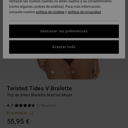
rechazar las cookies cuando no están sujetas a su consentimiento
(como algunas cookies de análisis). Para más información,
consulte nuestra
política de cookies
y
política de privacidad
Gestionar las preferencias
Aceptar todo
Twisted Tides V Bralette
Top de bikini Bralette Marrón Mujer
4.7
(3 Reseñas)
ECO-BONUS
55,95 €