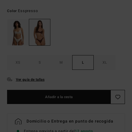
Esspresso
Color
XS
S
M
L
XL
Ver guía de tallas
Añadir a la cesta
Domicilio o Entrega en punto de recogida
Entrega prevista a partir del
12 agosto