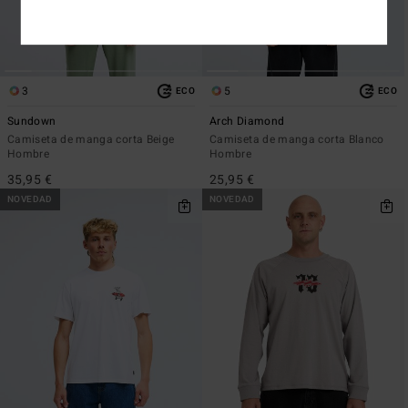
3
5
ECO
ECO
Sundown
Arch Diamond
Camiseta de manga corta Beige
Camiseta de manga corta Blanco
Hombre
Hombre
35,95 €
25,95 €
NOVEDAD
NOVEDAD