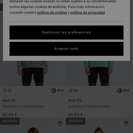
rechazar las cookies cuando no están sujetas a su consentimiento
Saltar
Ir
(como algunas cookies de análisis). Para más información,
NOVEDAD
NOVEDAD
a
a
consulte nuestra
política de cookies
y
política de privacidad
criterios
ordenar
de
por
búsqueda
Gestionar las preferencias
Aceptar todo
10
10
ECO
ECO
Arch Po
Arch Po
Sudadera Verde hombre
Sudadera Verde hombre
65,95 €
65,95 €
NOVEDAD
NOVEDAD