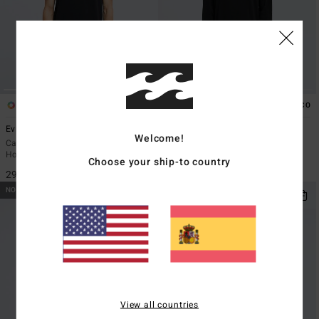
1
1
ECO
ECO
Evil Twin
Re Issue
Welcome!
Camiseta de manga corta Negro
Camiseta de manga larga Negro
Hombre
Hombre
Choose your ship-to country
29,95 €
35,95 €
NOVEDAD
NOVEDAD
View all countries