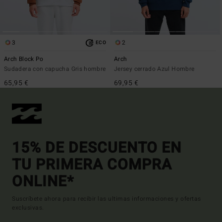
3
2
ECO
Arch Block Po
Arch
Sudadera con capucha Gris hombre
Jersey cerrado Azul Hombre
65,95 €
69,95 €
15% DE DESCUENTO EN
TU PRIMERA COMPRA
ONLINE*
Suscríbete ahora para recibir las ultimas informaciones y ofertas
exclusivas.