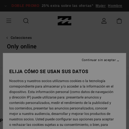
Saltar
DOBLE PROMO
25% extra sobre las ofertas*
Mujer
Hombre
a
la
selección
de
la
cuadrícula
Colecciones
de
Only online
productos
TY Williams
Andy Irons
Spec 73
Since '73
Otis Carey
Continuar sin aceptar
ELIJA CÓMO SE USAN SUS DATOS
Nosotros y nuestros socios utilizamos cookies o la tecnología
correspondiente para almacenar y/o acceder a la información en el
Mantén el contacto, pronto los productos
dispositivo. Esta información personal (como datos de navegación
estarán disponibles
y dirección IP) puede utilizarse para: presentarle anuncios y
contenido personalizados, medir el rendimiento de la publicidad y
los contenidos, presentar las anuncios personalizados, conocer
mejor a nuestra audiencia, desarrollar y mejorar los productos de
nuestros socios. Usted puede configurar sus opciones para aceptar
Puede que también te gusten
o rechazar las cookies sujetas a su consentimiento, o bien, para