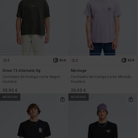
2
2
ECO
ECO
Since 73 Alternate Og
Montage
Camiseta de manga corta Negro
Camiseta de manga corta Morado
Hombre
Hombre
35,95 €
29,95 €
NOVEDAD
NOVEDAD