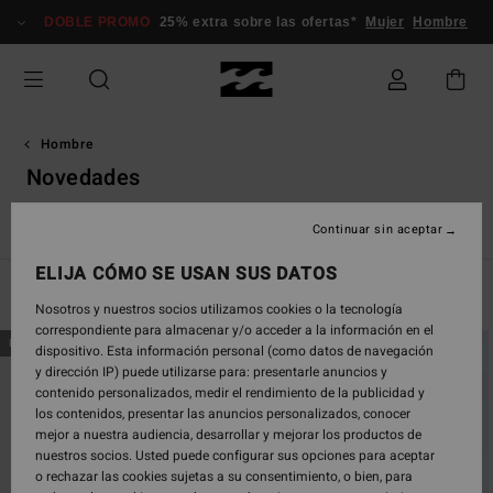
Saltar
DOBLE PROMO
25% extra sobre las ofertas*
Mujer
Hombre
a
la
selección
de
la
cuadrícula
Hombre
de
Novedades
productos
Novedades
Boardshorts
Ropa
Accesorios
Surf
A
Continuar sin aceptar
ELIJA CÓMO SE USAN SUS DATOS
Filtrar y Ordenar
443
Resultados
Nosotros y nuestros socios utilizamos cookies o la tecnología
correspondiente para almacenar y/o acceder a la información en el
Saltar
Ir
NOVEDAD
NOVEDAD
dispositivo. Esta información personal (como datos de navegación
a
a
y dirección IP) puede utilizarse para: presentarle anuncios y
criterios
ordenar
contenido personalizados, medir el rendimiento de la publicidad y
de
por
los contenidos, presentar las anuncios personalizados, conocer
búsqueda
mejor a nuestra audiencia, desarrollar y mejorar los productos de
nuestros socios. Usted puede configurar sus opciones para aceptar
o rechazar las cookies sujetas a su consentimiento, o bien, para