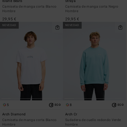
Island Beats
Straya
Camiseta de manga corta Blanco
Camiseta de manga corta Negro
Hombre
Hombre
29,95 €
29,95 €
NOVEDAD
NOVEDAD
5
8
ECO
ECO
Arch Diamond
Arch Cr
Camiseta de manga corta Blanco
Sudadera de cuello redondo Verde
Hombre
hombre