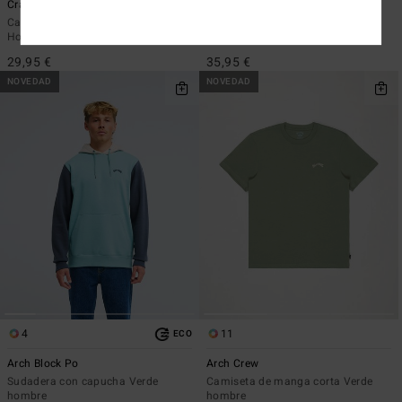
Crayon Wave
Ty Williams Carry On
Camiseta de manga corta Negro
Camiseta de manga corta Beige
Hombre
Hombre
29,95 €
35,95 €
NOVEDAD
NOVEDAD
4
11
ECO
Arch Block Po
Arch Crew
Sudadera con capucha Verde
Camiseta de manga corta Verde
hombre
hombre