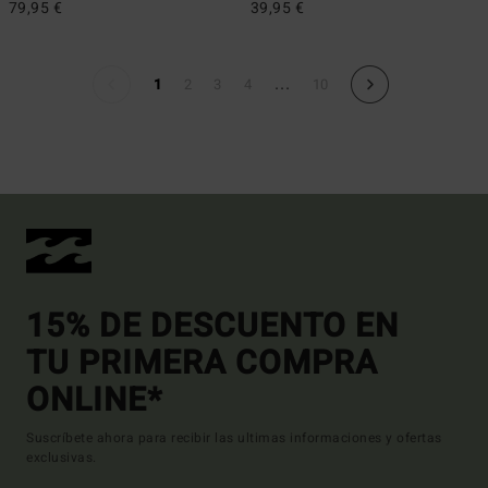
79,95 €
39,95 €
...
1
2
3
4
10
15% DE DESCUENTO EN
TU PRIMERA COMPRA
ONLINE*
Suscríbete ahora para recibir las ultimas informaciones y ofertas
exclusivas.