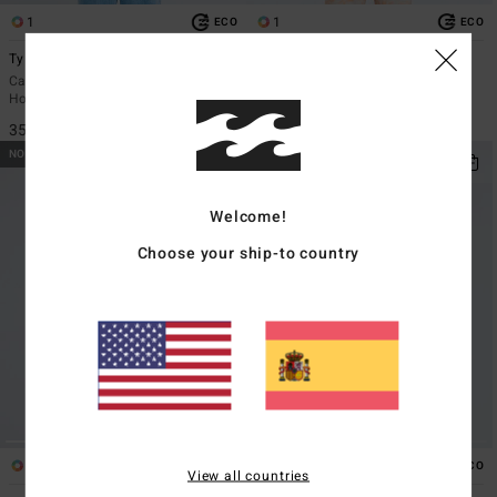
1
1
ECO
ECO
Ty Williams Paddle Out
Ty Williams Droppin
Camiseta de manga corta Blanco
Camiseta de manga corta Azul
Hombre
Hombre
35,95 €
35,95 €
NOVEDAD
NOVEDAD
Welcome!
Choose your ship-to country
4
1
ECO
ECO
View all countries