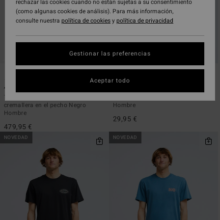
rechazar las cookies cuando no están sujetas a su consentimiento
(como algunas cookies de análisis). Para más información,
consulte nuestra
política de cookies
y
política de privacidad
Gestionar las preferencias
1
4
ECO
Aceptar todo
4/3mm Furnace Ultra Gullwing
Crayon Wave
Traje de surf con capucha y
Camiseta de manga corta Blanco
cremallera en el pecho Negro
Hombre
Hombre
29,95 €
479,95 €
NOVEDAD
NOVEDAD