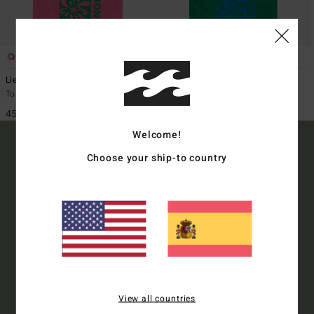
2
2
Lie Down
Lie Down
Toalla Rosa Mujer
Toalla Verde Mujer
45,95 €
45,95 €
Welcome!
Choose your ship-to country
15% DE DESCUENTO EN
TU PRIMERA COMPRA
ONLINE*
Suscríbete ahora para recibir las ultimas informaciones y ofertas
exclusivas.
View all countries