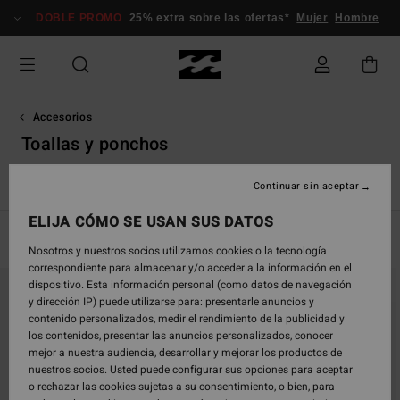
Saltar
DOBLE PROMO
25% extra sobre las ofertas*
Mujer
Hombre
a
la
selección
de
la
cuadrícula
Accesorios
de
Toallas y ponchos
productos
s
Toallas y Ponchos
Bolsos & Mochilas
Gorros
Pequeños
Continuar sin aceptar
ELIJA CÓMO SE USAN SUS DATOS
Filtrar y Ordenar
4
Resultados
Nosotros y nuestros socios utilizamos cookies o la tecnología
correspondiente para almacenar y/o acceder a la información en el
Saltar
Ir
dispositivo. Esta información personal (como datos de navegación
a
a
y dirección IP) puede utilizarse para: presentarle anuncios y
criterios
ordenar
contenido personalizados, medir el rendimiento de la publicidad y
de
por
los contenidos, presentar las anuncios personalizados, conocer
búsqueda
mejor a nuestra audiencia, desarrollar y mejorar los productos de
nuestros socios. Usted puede configurar sus opciones para aceptar
o rechazar las cookies sujetas a su consentimiento, o bien, para