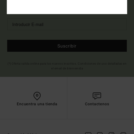
Preferencias de email
Hombre
Mujer
Suscribir
(*) Oferta valida online para los nuevos inscritos. Condiciones de uso detalladas en
el email de bienvenida
Encuentra una tienda
Contactenos