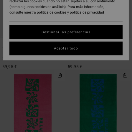
rechazar las cookies cuando no están sujetas a su consentimiento
(como algunas cookies de análisis). Para más información,
consulte nuestra
política de cookies
y
política de privacidad
Gestionar las preferencias
2
2
Aceptar todo
Hooded
Hooded
Toalla poncho Blanco Unisex
Toalla poncho Azul Unisex
59,95 €
59,95 €