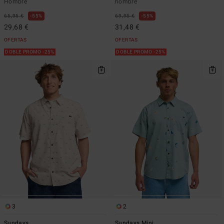
Hombre
hombre
65,95 €
55%
69,95 €
55%
29,68 €
31,48 €
OFERTAS
OFERTAS
DOBLE PROMO -25%
DOBLE PROMO -25%
3
2
Sundays
Sundays Mini