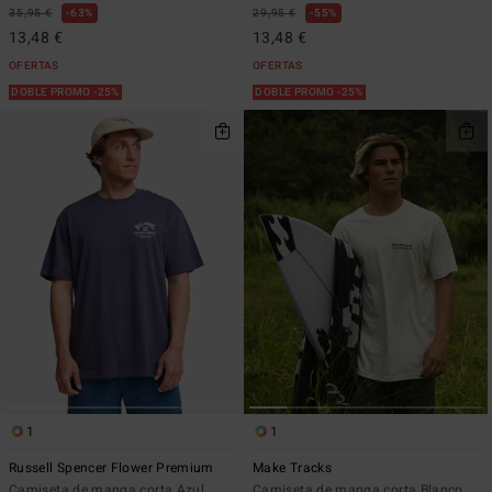
35,95 €
63%
29,95 €
55%
13,48 €
13,48 €
OFERTAS
OFERTAS
DOBLE PROMO -25%
DOBLE PROMO -25%
1
1
Russell Spencer Flower Premium
Make Tracks
Camiseta de manga corta Azul
Camiseta de manga corta Blanco