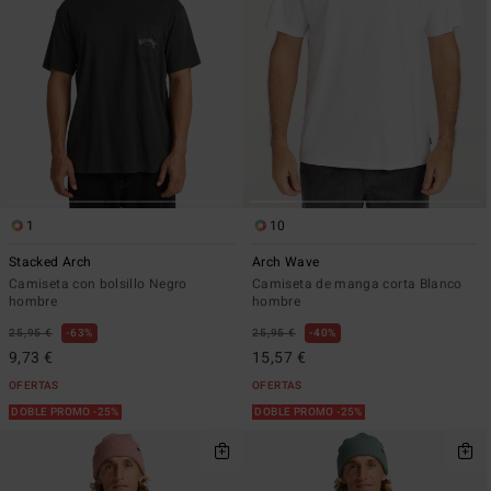
1
10
Stacked Arch
Arch Wave
Camiseta con bolsillo Negro
Camiseta de manga corta Blanco
hombre
hombre
25,95 €
63%
25,95 €
40%
9,73 €
15,57 €
OFERTAS
OFERTAS
DOBLE PROMO -25%
DOBLE PROMO -25%