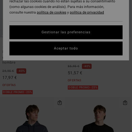
rechazar las cookies cuando no están sujetas a su consentimiento
(como algunas cookies de análisis). Para más información,
consulte nuestra
política de cookies
y
política de privacidad
Gestionar las preferencias
6
6
ECO
ECO
Aceptar todo
Stamp
Surftrek Plus
Camiseta de manga corta Negro
Pantalón técnico Negro Hombre
hombre
85,95 €
40%
29,95 €
40%
51,57 €
17,97 €
OFERTAS
OFERTAS
DOBLE PROMO -25%
DOBLE PROMO -25%