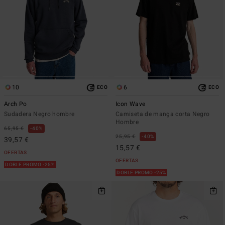
10
6
ECO
ECO
Arch Po
Icon Wave
Sudadera Negro hombre
Camiseta de manga corta Negro
Hombre
65,95 €
40%
25,95 €
40%
39,57 €
15,57 €
OFERTAS
OFERTAS
DOBLE PROMO -25%
DOBLE PROMO -25%