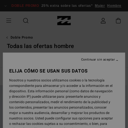
Saltar
DOBLE PROMO
25% extra sobre las ofertas*
Mujer
Hombre
a
la
selección
de
la
cuadrícula
Doble Promo
de
Todas las ofertas hombre
productos
f Niños
Todas las Ofertas Hombre
Todas las Ofertas Niños
Continuar sin aceptar
ELIJA CÓMO SE USAN SUS DATOS
Filtrar y Ordenar
449
Resultados
Nosotros y nuestros socios utilizamos cookies o la tecnología
correspondiente para almacenar y/o acceder a la información en el
Saltar
Ir
dispositivo. Esta información personal (como datos de navegación
a
a
y dirección IP) puede utilizarse para: presentarle anuncios y
criterios
ordenar
contenido personalizados, medir el rendimiento de la publicidad y
de
por
los contenidos, presentar las anuncios personalizados, conocer
búsqueda
mejor a nuestra audiencia, desarrollar y mejorar los productos de
nuestros socios. Usted puede configurar sus opciones para aceptar
o rechazar las cookies sujetas a su consentimiento, o bien, para