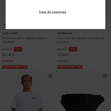
View all countries
2
2
Larry Linen
Gentlemen
Short de cintura elástica Blanco
Camiseta de manga corta Blanco
Hombre
Hombre
55,95 €
55%
29,95 €
55%
25,18 €
13,48 €
OFERTAS
OFERTAS
DOBLE PROMO -25%
DOBLE PROMO -25%