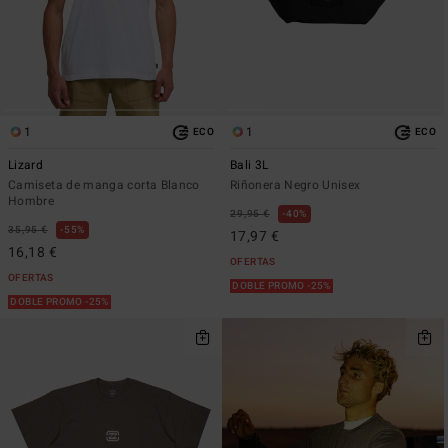
1
1
ECO
ECO
Lizard
Bali 3L
Camiseta de manga corta Blanco
Riñonera Negro Unisex
Hombre
29,95 €
40%
35,95 €
55%
17,97 €
16,18 €
OFERTAS
OFERTAS
DOBLE PROMO -25%
DOBLE PROMO -25%