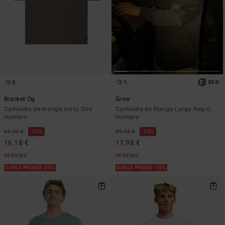
6
1
ECO
Bracket Og
Grow
Camiseta de manga corta Gris
Camiseta de Manga Larga Negro
Hombre
Hombre
35,95 €
55%
39,95 €
55%
16,18 €
17,98 €
OFERTAS
OFERTAS
DOBLE PROMO -25%
DOBLE PROMO -25%