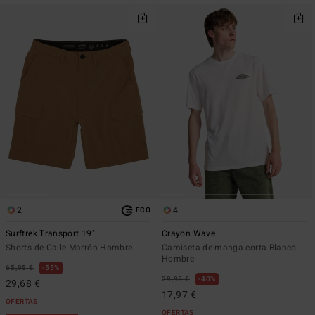
2
4
ECO
Surftrek Transport 19"
Crayon Wave
Shorts de Calle Marrón Hombre
Camiseta de manga corta Blanco
Hombre
65,95 €
55%
29,95 €
40%
29,68 €
17,97 €
OFERTAS
OFERTAS