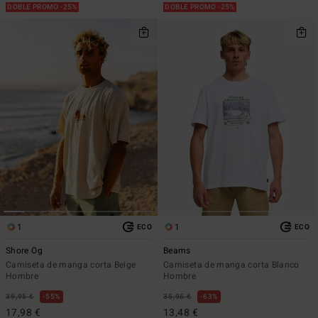
DOBLE PROMO -25%
DOBLE PROMO -25%
1
1
ECO
ECO
Shore Og
Beams
Camiseta de manga corta Beige
Camiseta de manga corta Blanco
Hombre
Hombre
39,95 €
55%
35,95 €
63%
17,98 €
13,48 €