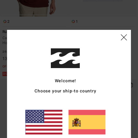
2
1
Runner Up
Moments A/DIV Og
Camiseta de manga corta Rojo
Camiseta de manga corta Blanco
Hombre
Hombre
29,95 €
55%
35,95 €
63%
13,48 €
13,48 €
OFERTAS
OFERTAS
DOBLE PROMO -25%
DOBLE PROMO -25%
Welcome!
Choose your ship-to country