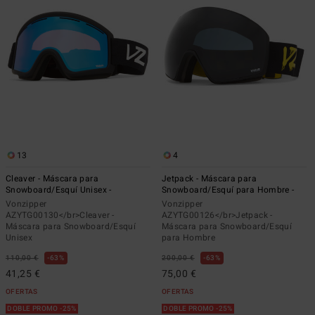
13
4
Cleaver - Máscara para
Jetpack - Máscara para
Snowboard/Esquí Unisex -
Snowboard/Esquí para Hombre -
Vonzipper
Vonzipper
AZYTG00130</br>Cleaver -
AZYTG00126</br>Jetpack -
Máscara para Snowboard/Esquí
Máscara para Snowboard/Esquí
Unisex
para Hombre
110,00 €
63%
200,00 €
63%
41,25 €
75,00 €
OFERTAS
OFERTAS
DOBLE PROMO -25%
DOBLE PROMO -25%