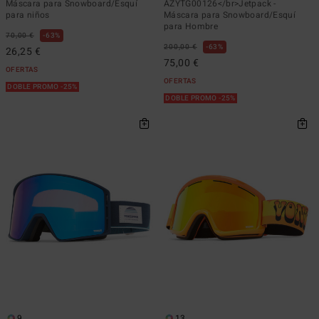
Máscara para Snowboard/Esquí
AZYTG00126</br>Jetpack -
para niños
Máscara para Snowboard/Esquí
para Hombre
70,00 €
63%
200,00 €
63%
26,25 €
75,00 €
OFERTAS
OFERTAS
DOBLE PROMO -25%
DOBLE PROMO -25%
9
13