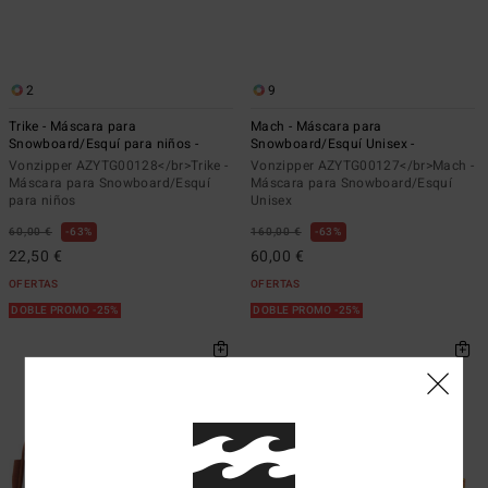
2
9
Trike - Máscara para
Mach - Máscara para
Snowboard/Esquí para niños -
Snowboard/Esquí Unisex -
Vonzipper AZYTG00128</br>Trike -
Vonzipper AZYTG00127</br>Mach -
Máscara para Snowboard/Esquí
Máscara para Snowboard/Esquí
para niños
Unisex
60,00 €
63%
160,00 €
63%
22,50 €
60,00 €
OFERTAS
OFERTAS
DOBLE PROMO -25%
DOBLE PROMO -25%