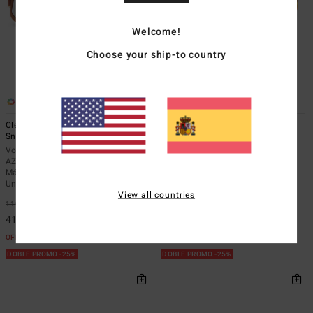
Welcome!
Choose your ship-to country
13
6
Cleaver - Máscara para
Capsule - Máscara para
Snowboard/Esquí Unisex -
Snowboard/Esquí Unisex -
Vonzipper
Vonzipper
AZYTG00130</br>Cleaver -
AZYTG00123</br>Capsule -
Máscara para Snowboard/Esquí
Máscara para Snowboard/Esquí
Unisex
Unisex
View all countries
110,00 €
63%
210,00 €
63%
41,25 €
78,75 €
OFERTAS
OFERTAS
DOBLE PROMO -25%
DOBLE PROMO -25%