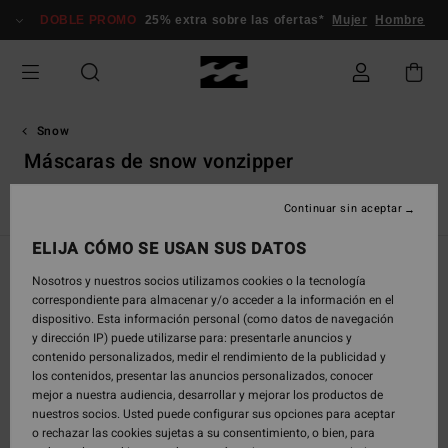
Saltar
DOBLE PROMO
25% extra sobre las ofertas*
Mujer
Hombre
a
la
selección
de
la
cuadrícula
Snow
de
Máscaras de snow vonzipper
productos
Máscaras de Snow VonZipper
Continuar sin aceptar
ELIJA CÓMO SE USAN SUS DATOS
Filtrar y Ordenar
66
Resultados
Nosotros y nuestros socios utilizamos cookies o la tecnología
correspondiente para almacenar y/o acceder a la información en el
Saltar
Ir
dispositivo. Esta información personal (como datos de navegación
a
a
y dirección IP) puede utilizarse para: presentarle anuncios y
criterios
ordenar
contenido personalizados, medir el rendimiento de la publicidad y
de
por
los contenidos, presentar las anuncios personalizados, conocer
búsqueda
mejor a nuestra audiencia, desarrollar y mejorar los productos de
nuestros socios. Usted puede configurar sus opciones para aceptar
o rechazar las cookies sujetas a su consentimiento, o bien, para