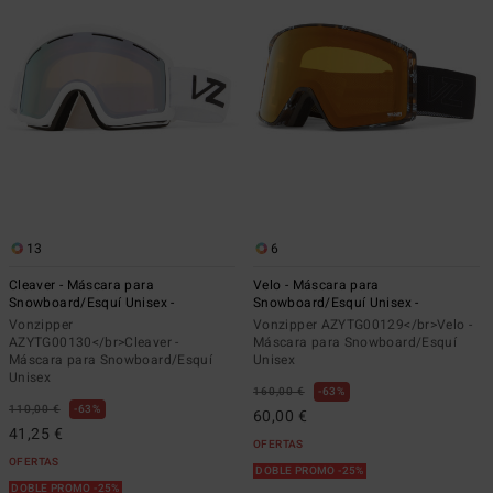
13
6
Cleaver - Máscara para
Velo - Máscara para
Snowboard/Esquí Unisex -
Snowboard/Esquí Unisex -
Vonzipper
Vonzipper AZYTG00129</br>Velo -
AZYTG00130</br>Cleaver -
Máscara para Snowboard/Esquí
Máscara para Snowboard/Esquí
Unisex
Unisex
160,00 €
63%
110,00 €
63%
60,00 €
41,25 €
OFERTAS
OFERTAS
DOBLE PROMO -25%
DOBLE PROMO -25%