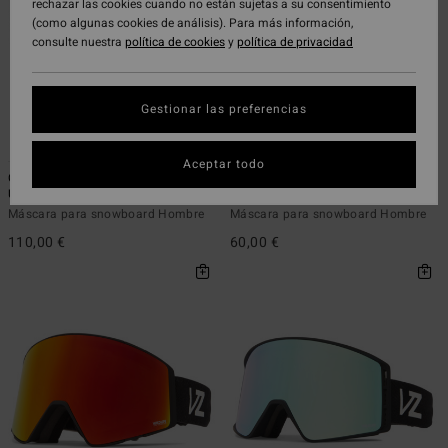
rechazar las cookies cuando no están sujetas a su consentimiento
(como algunas cookies de análisis). Para más información,
consulte nuestra
política de cookies
y
política de privacidad
Gestionar las preferencias
6
2
Aceptar todo
Cleaver - Máscara para snowboard
Trike - Máscara para snowboard
Unisex
Unisex
Máscara para snowboard Hombre
Máscara para snowboard Hombre
110,00 €
60,00 €