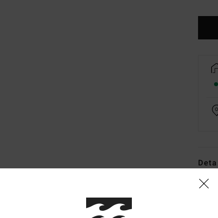
Deta
Vonzi
Snowb
Style