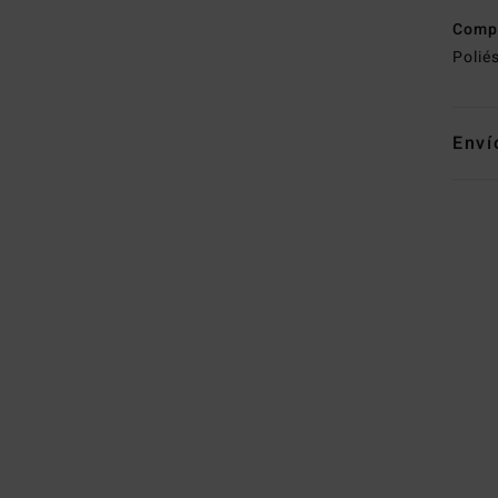
Comp
Polié
Enví