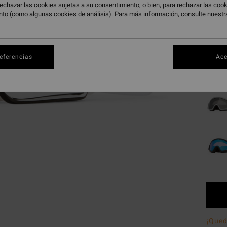
DOBLE
echazar las cookies sujetas a su consentimiento, o bien, para rechazar las co
nto (como algunas cookies de análisis). Para más información, consulte nuest
Color
referencias
Ace
¡Que