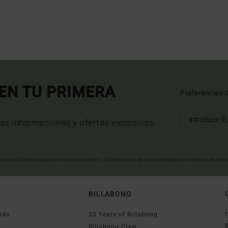
EN TU PRIMERA
Preferencias 
mas informaciones y ofertas exclusivas.
erta valida online para los nuevos inscritos. Condiciones de uso detalladas en el email de bie
BILLABONG
ido
50 Years of Billabong
Billabong Crew