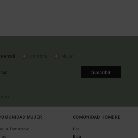
de email
Hombre
Mujer
Suscribir
nvenida
COMUNIDAD MUJER
COMUNIDAD HOMBRE
Hello Tomorrow
Eco
Blog
Blog