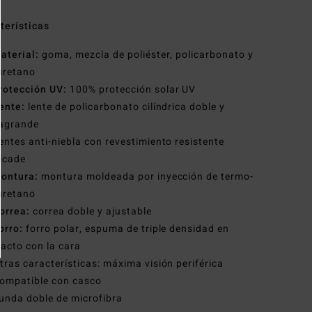
terísticas
aterial:
goma, mezcla de poliéster, policarbonato y
uretano
rotección UV:
100% protección solar UV
ente:
lente de policarbonato cilíndrica doble y
ragrande
entes anti-niebla con revestimiento resistente
icade
ontura:
montura moldeada por inyección de termo-
uretano
orrea:
correa doble y ajustable
orro:
forro polar, espuma de triple densidad en
acto con la cara
tras características: máxima visión periférica
ompatible con casco
unda doble de microfibra