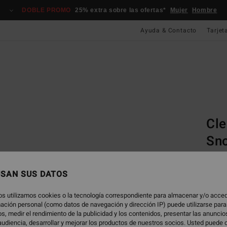
DOBLE PROMO
25% extra sobre las ofertas*
Mujer
Hombre
Ayuda & Contacto
Tarjet
Página D
Techn
Cle
Sno
Vonzi
Snowb
USAN SUS DATOS
110,0
os utilizamos cookies o la tecnología correspondiente para almacenar y/o acced
41,
rmación personal (como datos de navegación y dirección IP) puede utilizarse para
s, medir el rendimiento de la publicidad y los contenidos, presentar las anunci
OFERT
udiencia, desarrollar y mejorar los productos de nuestros socios. Usted puede 