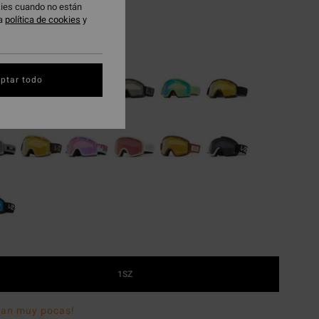
 PROMO -25%
okies cuando no están
ra
política de cookies
y
White
ptar todo
1SZ
dan muy pocas!