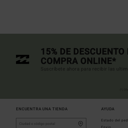
15% DE DESCUENTO 
COMPRA ONLINE*
Suscríbete ahora para recibir las ulti
(*) Of
ENCUENTRA UNA TIENDA
AYUDA
Estado del ped
Envio