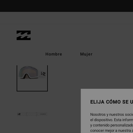
Pasar
a
la
información
del
producto
Hombre
Mujer
ELIJA CÓMO SE 
Nosotros y nuestros soci
el dispositivo. Esta info
y contenido personalizado
conocer mejor a nuestra a