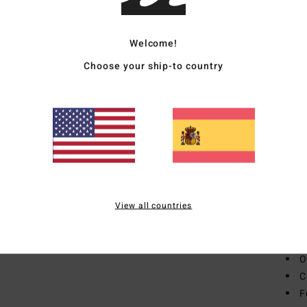
Carac
Welcome!
M
Choose your ship-to country
poli
p
L
ext
L
Glar
M
poli
View all countries
C
F
cont
O
C
F