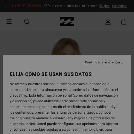
Pasar
DOBLE PROMO
25% extra sobre las ofertas*
Mujer
Hombre
a
la
información
del
producto
Continuar sin aceptar
ELIJA CÓMO SE USAN SUS DATOS
Nosotros y nuestros socios utilizamos cookies o la tecnología
correspondiente para almacenar y/o acceder a la información en el
dispositivo. Esta información personal (como datos de navegación
y dirección IP) puede utilizarse para: presentarle anuncios y
contenido personalizados, medir el rendimiento de la publicidad y
los contenidos, presentar las anuncios personalizados, conocer
mejor a nuestra audiencia, desarrollar y mejorar los productos de
nuestros socios. Usted puede configurar sus opciones para aceptar
o rechazar las cookies sujetas a su consentimiento, o bien, para