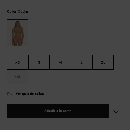
Cedar
Color
XS
S
M
L
XL
XXL
Ver guía de tallas
Añadir a la cesta