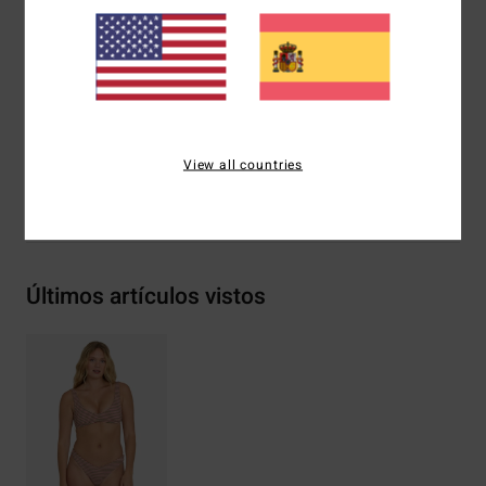
Cierre:
diseño cerrado
Marca:
logo metálico en el lateral
Composición
70 % poliéster reciclado, 22 % poliéster, 8 %
elastano
View all countries
Envíos y Devoluciones
Últimos artículos vistos