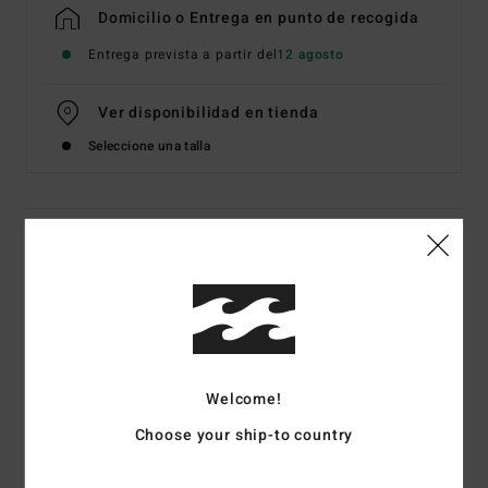
Domicilio o Entrega en punto de recogida
Entrega prevista a partir del
12 agosto
Ver disponibilidad en tienda
Seleccione una talla
Detalles & características
Top de bikini deportivo Verde Mujer
Style
BL000336W
Código de color
ced
Características
Welcome!
Tejido:
tejido reciclado con texturas
Choose your ship-to country
Cobertura:
cobertura total
Relleno:
extraíble