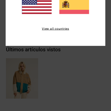
Composición
[Tejido principal] 100% algodón
View all countries
Envíos y Devoluciones
Últimos artículos vistos