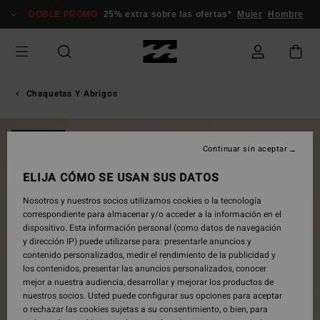
Pasar
DOBLE PROMO
25% extra sobre las ofertas*
Mujer
Hombre
a
la
información
del
producto
Chaquetas Y Abrigos
NOVEDAD
Continuar sin aceptar
ELIJA CÓMO SE USAN SUS DATOS
Nosotros y nuestros socios utilizamos cookies o la tecnología
correspondiente para almacenar y/o acceder a la información en el
dispositivo. Esta información personal (como datos de navegación
y dirección IP) puede utilizarse para: presentarle anuncios y
contenido personalizados, medir el rendimiento de la publicidad y
los contenidos, presentar las anuncios personalizados, conocer
mejor a nuestra audiencia, desarrollar y mejorar los productos de
nuestros socios. Usted puede configurar sus opciones para aceptar
o rechazar las cookies sujetas a su consentimiento, o bien, para