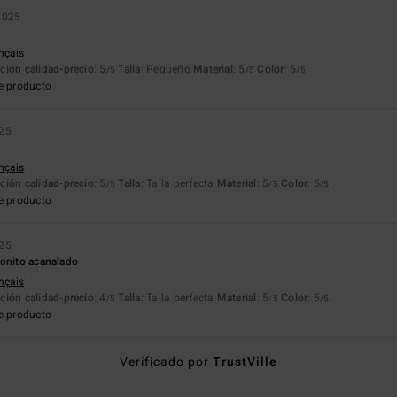
2025
ançais
ción calidad-precio
: 5
Talla
: Pequeño
Material
: 5
Color
: 5
/5
/5
/5
e producto
025
ançais
ción calidad-precio
: 5
Talla
: Talla perfecta
Material
: 5
Color
: 5
/5
/5
/5
e producto
025
bonito acanalado
ançais
ción calidad-precio
: 4
Talla
: Talla perfecta
Material
: 5
Color
: 5
/5
/5
/5
e producto
Verificado por
TrustVille