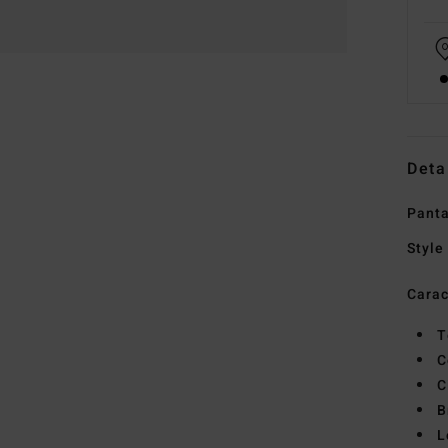
Deta
Panta
Style
Carac
T
C
C
B
L