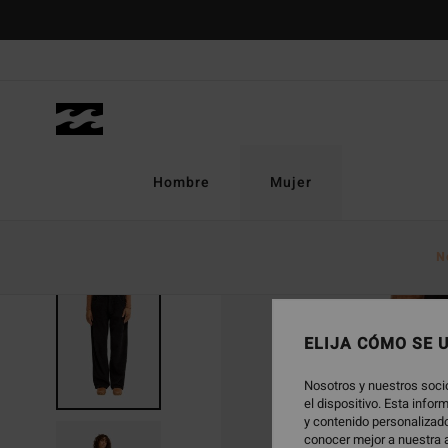
Pasar
a
la
información
del
producto
Hombre
Mujer
N
NOVEDAD
ELIJA CÓMO SE 
Nosotros y nuestros soci
el dispositivo. Esta info
y contenido personalizado
conocer mejor a nuestra a