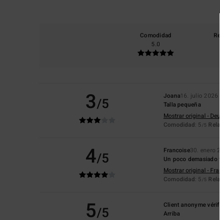
Comodidad
Re
5.0
3
Joana
16. julio 2026
/5
Talla pequeña
Mostrar original - De
Comodidad
: 5
Rela
/5
4
Francoise
30. enero 
/5
Un poco demasiado fl
Mostrar original - Fr
Comodidad
: 5
Rela
/5
5
Client anonyme vérif
/5
Arriba