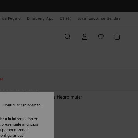
a de Regalo
Billabong App
ES (€)
Localizador de tiendas
e Inicio
Mujer
Ropa
Vaqueros
mo
dtown Cord
lón de pana con cintura fija Negro mujer
Continuar sin aceptar
(9 Reseñas)
95 €
er a la información en
: presentarle anuncios
os personalizados,
configurar sus
Black Pebble