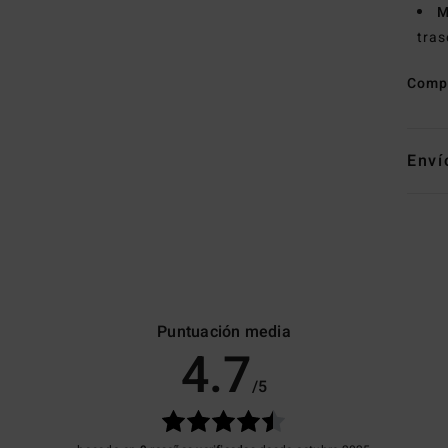
M
tras
Comp
Enví
Puntuación media
4.7
/5