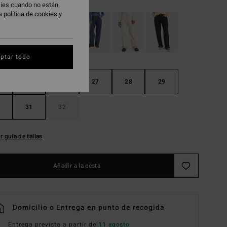
okies cuando no están
ra
política de cookies
y
ptar todo
25
26
27
28
29
31
32
r guía de tallas
Añadir a la cesta
Domicilio o Entrega en punto de recogida
Entrega prevista a partir del
11 agosto