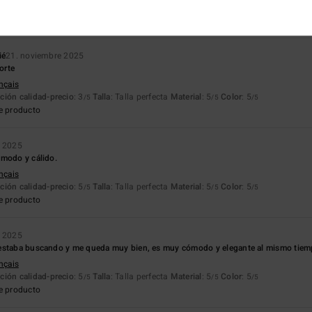
ançais
ción calidad-precio
: 5
Talla
: Talla perfecta
Material
: 5
Color
: 5
/5
/5
/5
ié
21. noviembre 2025
orte
ançais
ción calidad-precio
: 3
Talla
: Talla perfecta
Material
: 5
Color
: 5
/5
/5
/5
e producto
e 2025
ómodo y cálido.
ançais
ción calidad-precio
: 5
Talla
: Talla perfecta
Material
: 5
Color
: 5
/5
/5
/5
e producto
e 2025
estaba buscando y me queda muy bien, es muy cómodo y elegante al mismo tiem
ançais
ción calidad-precio
: 5
Talla
: Talla perfecta
Material
: 5
Color
: 5
/5
/5
/5
e producto