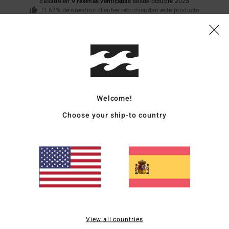
basado en
9 reseñas verificadas
desde octubre 2025
El 67% de nuestros clientes recomiendan este producto
lación calidad-precio
Talla
Material
4.3
4.9
Demasiado pequeño
Demasiado grande
Welcome!
Choose your ship-to country
utsch
ción calidad-precio
: 3
Talla
: Pequeño
Material
: 5
Color
: 5
/5
/5
/5
2026
exible...
ançais
ción calidad-precio
: 4
Talla
: Grande
Material
: 4
Color
: 5
/5
/5
/5
ié
24. enero 2026
View all countries