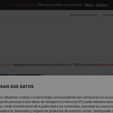
DOBLE PROMO
25% extra sobre las ofertas*
Mujer
Hombre
Ayuda & Contacto
Tarjet
Página D
ovedades
Bañadores
Ropa
Accesorios
Surf
Since '73
Colecciones
Doble Pro
Mi
Panta
USAN SUS DATOS
4.7
89,
os utilizamos cookies o la tecnología correspondiente para almacenar y/o acced
rmación personal (como datos de navegación y dirección IP) puede utilizarse para
s, medir el rendimiento de la publicidad y los contenidos, presentar las anunci
udiencia, desarrollar y mejorar los productos de nuestros socios. Usted puede 
Color