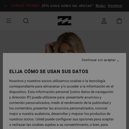
Pasar
DOBLE PROMO
25% extra sobre las ofertas*
Mujer
Hombre
a
la
información
del
producto
Continuar sin aceptar
ELIJA CÓMO SE USAN SUS DATOS
Nosotros y nuestros socios utilizamos cookies o la tecnología
correspondiente para almacenar y/o acceder a la información en el
dispositivo. Esta información personal (como datos de navegación
y dirección IP) puede utilizarse para: presentarle anuncios y
contenido personalizados, medir el rendimiento de la publicidad y
los contenidos, presentar las anuncios personalizados, conocer
mejor a nuestra audiencia, desarrollar y mejorar los productos de
nuestros socios. Usted puede configurar sus opciones para aceptar
o rechazar las cookies sujetas a su consentimiento, o bien, para