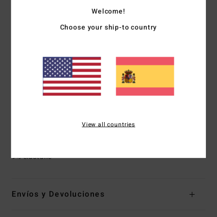
Diseño:
Reese con aros bajo el pecho
Welcome!
Cobertura:
Cobertura media.
Rellenos en Copas:
No
Choose your ship-to country
Sujeción:
Aros en el interior del busto para mayor
sujeción
Tirantes:
Tirantes ajustables con aro y deslizador.
Cierre:
Gancho en S en el centro de la espalda.
Marca:
Logo Billabong bordado.
Otros detalles:
Costuras de refuerzo en el busto
Tallaje:
Este producto viene en talla junior, comprueba la
guía de tallas para encontrar la tuya.
View all countries
Composición
[Tejido principal] 91% poliéster reciclado,
9% elastane
Envíos y Devoluciones