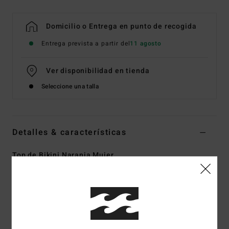
Domicilio o Entrega en punto de recogida
Entrega prevista a partir del
11 agosto
Ver disponibilidad en tienda
Seleccione una talla
Detalles & características
Top de Bikini Naranja Mujer
Style
ABJX300293
Código de color
nme0
Características
Tejido:
Elástico reciclado canalé Tanlines