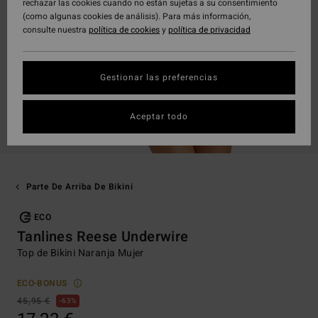
rechazar las cookies cuando no están sujetas a su consentimiento
(como algunas cookies de análisis). Para más información,
consulte nuestra
política de cookies
y
política de privacidad
Gestionar las preferencias
Aceptar todo
Parte De Arriba De Bikini
ECO
Tanlines Reese Underwire
Top de Bikini Naranja Mujer
ECO-BONUS
45,95 €
63%