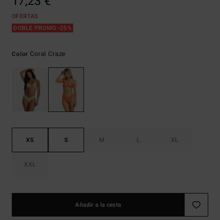
17,23 €
OFERTAS
DOBLE PROMO -25%
Coral Craze
Color
XS
S
M
L
XL
XXL
Añadir a la cesta