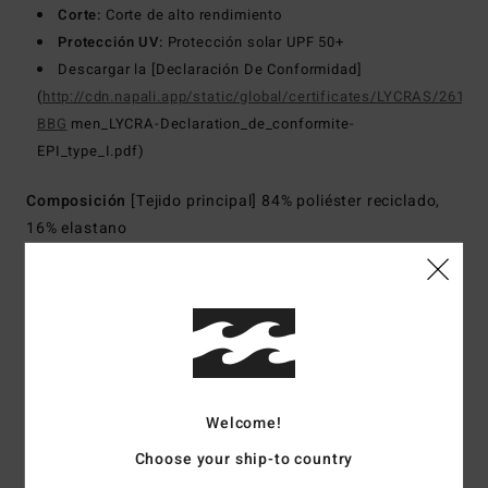
Corte:
Corte de alto rendimiento
Protección UV:
Protección solar UPF 50+
Descargar la [Declaración De Conformidad]
(
http://cdn.napali.app/static/global/certificates/LYCRAS/261-
BBG
men_LYCRA-Declaration_de_conformite-
EPI_type_I.pdf)
Composición
[Tejido principal] 84% poliéster reciclado,
16% elastano
Envíos y Devoluciones
Reseñas de los clientes
Welcome!
Choose your ship-to country
Puntuación media