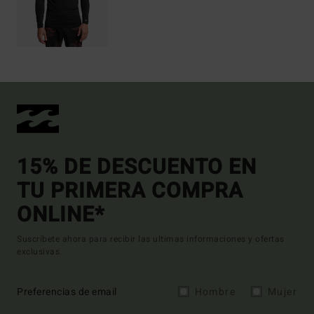
15% DE DESCUENTO EN
TU PRIMERA COMPRA
ONLINE*
Suscríbete ahora para recibir las ultimas informaciones y ofertas
exclusivas.
Preferencias de email
Hombre
Mujer