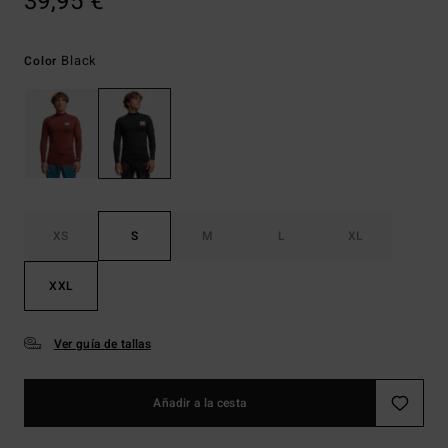
39,95 €
Black
Color
XS
S
M
L
XL
XXL
Ver guía de tallas
Añadir a la cesta