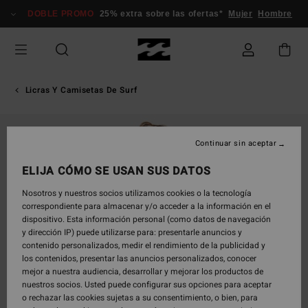
Pasar
DOBLE PROMO
25% extra sobre las ofertas*
Mujer
Hombre
a
la
información
del
producto
Licras Y Camisetas De Surf
Continuar sin aceptar
ELIJA CÓMO SE USAN SUS DATOS
Nosotros y nuestros socios utilizamos cookies o la tecnología
correspondiente para almacenar y/o acceder a la información en el
dispositivo. Esta información personal (como datos de navegación
y dirección IP) puede utilizarse para: presentarle anuncios y
contenido personalizados, medir el rendimiento de la publicidad y
los contenidos, presentar las anuncios personalizados, conocer
mejor a nuestra audiencia, desarrollar y mejorar los productos de
nuestros socios. Usted puede configurar sus opciones para aceptar
o rechazar las cookies sujetas a su consentimiento, o bien, para