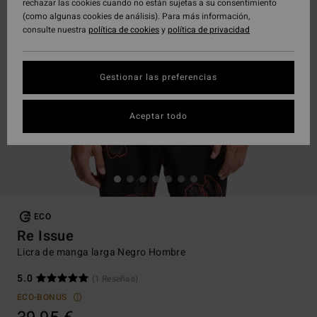
rechazar las cookies cuando no están sujetas a su consentimiento
(como algunas cookies de análisis). Para más información,
consulte nuestra
política de cookies
y
política de privacidad
Gestionar las preferencias
Aceptar todo
ECO
Re Issue
Licra de manga larga Negro Hombre
5.0
(1 Reseñas)
ECO-BONUS