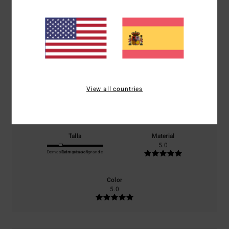
5.0
/5
basado en
1 reseñas verificadas
desde junio 2026
El 0% de nuestros clientes recomiendan este producto
View all countries
Comodidad
Relación calidad-precio
5.0
3.0
Talla
Material
5.0
Demasiado pequeño
Demasiado grande
Color
5.0