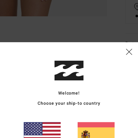
Deta
Top d
Style
Carac
Welcome!
T
D
Choose your ship-to country
C
R
T
C