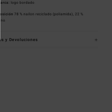
arca:
logo bordado
osición
78 % nailon reciclado (poliamida), 22 %
ano
os y Devoluciones