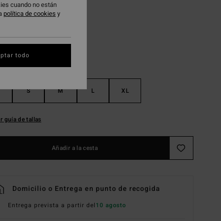
okies cuando no están
Sweet Lilac
ra
política de cookies
y
ptar todo
S
M
L
XL
r guía de tallas
Añadir a la cesta
Domicilio o Entrega en punto de recogida
Entrega prevista a partir del
10 agosto