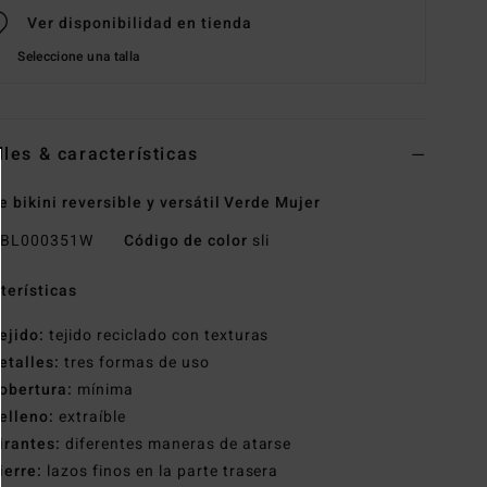
Ver disponibilidad en tienda
Seleccione una talla
lles & características
e bikini reversible y versátil Verde Mujer
BL000351W
Código de color
sli
terísticas
ejido:
tejido reciclado con texturas
etalles:
tres formas de uso
obertura:
mínima
elleno:
extraíble
irantes:
diferentes maneras de atarse
ierre:
lazos finos en la parte trasera