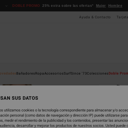
DOBLE PROMO
25% extra sobre las ofertas*
Mujer
Hombre
Ayuda & Contacto
Tarjet
Página D
ovedades
Bañadores
Ropa
Accesorios
Surf
Since '73
Colecciones
Doble Pro
EC
Dre
Top de
USAN SUS DATOS
ECO-B
os utilizamos cookies o la tecnología correspondiente para almacenar y/o acced
39,
rmación personal (como datos de navegación y dirección IP) puede utilizarse para
s, medir el rendimiento de la publicidad y los contenidos, presentar las anunci
udiencia, desarrollar y mejorar los productos de nuestros socios. Usted puede 