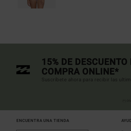
15% DE DESCUENTO 
COMPRA ONLINE*
Suscríbete ahora para recibir las ulti
(*) Of
ENCUENTRA UNA TIENDA
AYU