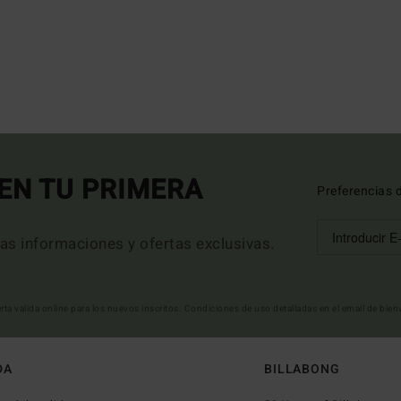
EN TU PRIMERA
Preferencias 
mas informaciones y ofertas exclusivas.
erta valida online para los nuevos inscritos. Condiciones de uso detalladas en el email de bie
DA
BILLABONG