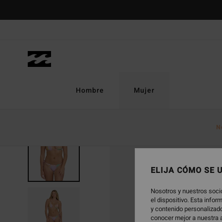
Pasar
a
la
información
del
producto
Hombre
Mujer
N
ELIJA CÓMO SE 
Nosotros y nuestros soci
el dispositivo. Esta info
y contenido personalizado
conocer mejor a nuestra a