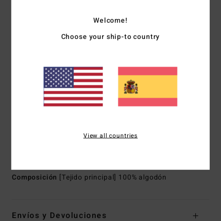
Grandes bolsillos traseros de parche, bolsillos en la
pierna
Welcome!
Trabilla práctica
Choose your ship-to country
Bolsillo para herramientas
Dos bolsillos delanteros y uno para monedas en el lado
derecho
Puntada en contraste
Remaches metálicos o costuras de refuerzo en zonas de
alta tensión
Etiqueta de parche bordada en la parte posterior
Corte:
ajuste relajado
View all countries
Ancho de pierna:
18"
Cintura: cintura fija con cierre de cremallera y botón
Composición
[Tejido principal] 100% algodón
Envíos y Devoluciones