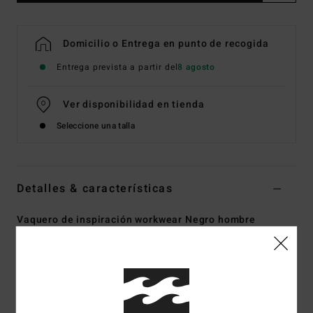
Domicilio o Entrega en punto de recogida
Entrega prevista a partir del
8 agosto
Ver disponibilidad en tienda
Seleccione una talla
Detalles & características
Vaquero de inspiración workwear Negro hombre
Style
EBYNP00114
Código de color
blk
Características
Tejido:
algodón 13.5oz