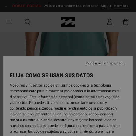
Pasar
DOBLE PROMO
25% extra sobre las ofertas*
Mujer
Hombre
a
la
información
del
producto
Continuar sin aceptar
ELIJA CÓMO SE USAN SUS DATOS
Nosotros y nuestros socios utilizamos cookies o la tecnología
correspondiente para almacenar y/o acceder a la información en el
dispositivo. Esta información personal (como datos de navegación
y dirección IP) puede utilizarse para: presentarle anuncios y
contenido personalizados, medir el rendimiento de la publicidad y
los contenidos, presentar las anuncios personalizados, conocer
mejor a nuestra audiencia, desarrollar y mejorar los productos de
nuestros socios. Usted puede configurar sus opciones para aceptar
o rechazar las cookies sujetas a su consentimiento, o bien, para