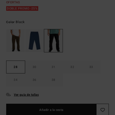
OFERTAS
DOBLE PROMO -25%
Black
Color
28
30
31
32
33
34
36
38
Ver guía de tallas
Añadir a la cesta