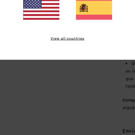
C
C
L
B
de c
View all countries
F
M
izqu
O
en t
que 
teji
Comp
algod
Enví