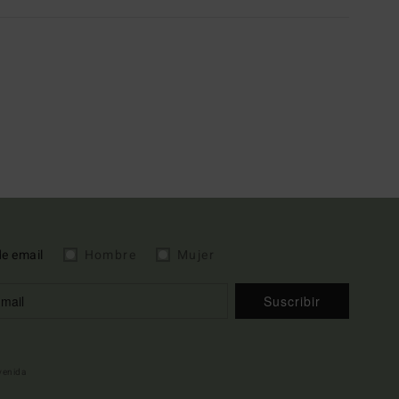
de email
Hombre
Mujer
Suscribir
nvenida