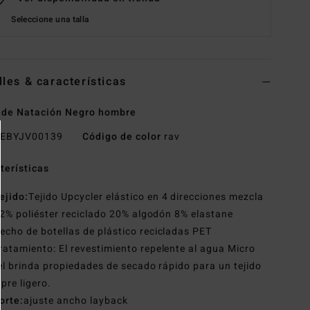
Seleccione una talla
lles & características
 de Natación Negro hombre
EBYJV00139
Código de color
rav
terísticas
ejido:
Tejido Upcycler elástico en 4 direcciones mezcla
2% poliéster reciclado 20% algodón 8% elastane
echo de botellas de plástico recicladas PET
ratamiento: El revestimiento repelente al agua Micro
l brinda propiedades de secado rápido para un tejido
pre ligero.
orte:
ajuste ancho layback