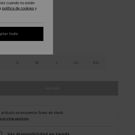
okies cuando no están
ra
política de cookies
y
Raven
ptar todo
S
M
L
XL
XXL
Agotado
 artículo se encuentra fuera de stock.
rar otras opciones
Ver disponibilidad en tienda