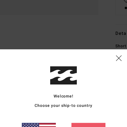
Deta
Short
Style
Carac
T
de 7
H
Welcome!
T
Choose your ship-to country
Repe
siem
C