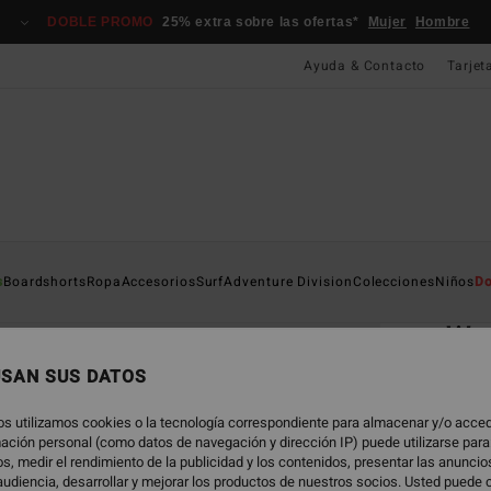
DOBLE PROMO
25% extra sobre las ofertas*
Mujer
Hombre
Ayuda & Contacto
Tarjet
Página D
s
Boardshorts
Ropa
Accesorios
Surf
Adventure Division
Colecciones
Niños
Do
EC
Was
Short
USAN SUS DATOS
ECO-B
os utilizamos cookies o la tecnología correspondiente para almacenar y/o acced
55,
rmación personal (como datos de navegación y dirección IP) puede utilizarse para
s, medir el rendimiento de la publicidad y los contenidos, presentar las anunci
DOBLE
udiencia, desarrollar y mejorar los productos de nuestros socios. Usted puede 