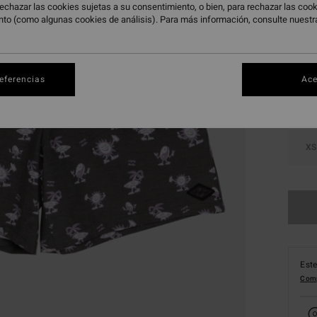
echazar las cookies sujetas a su consentimiento, o bien, para rechazar las co
nto (como algunas cookies de análisis). Para más información, consulte nuest
Color
referencias
Ace
XS
Este
Comp