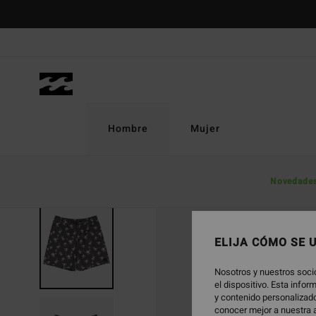
Pasar
a
la
información
del
producto
Hombre
Mujer
Novedade
AGOTADO
ELIJA CÓMO SE 
Nosotros y nuestros soci
el dispositivo. Esta info
y contenido personalizado
conocer mejor a nuestra a