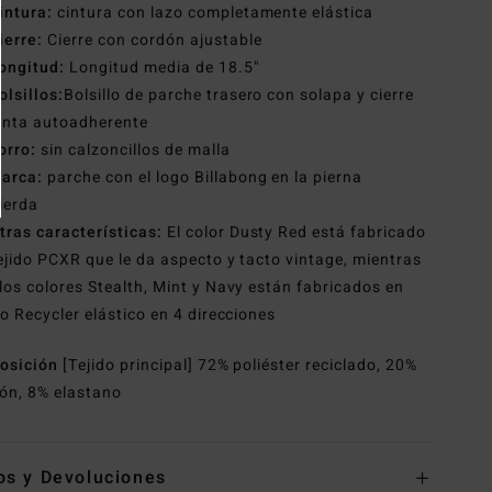
intura:
cintura con lazo completamente elástica
ierre:
Cierre con cordón ajustable
ongitud:
Longitud media de 18.5"
olsillos:
Bolsillo de parche trasero con solapa y cierre
inta autoadherente
orro:
sin calzoncillos de malla
arca:
parche con el logo Billabong en la pierna
ierda
tras características:
El color Dusty Red está fabricado
ejido PCXR que le da aspecto y tacto vintage, mientras
los colores Stealth, Mint y Navy están fabricados en
do Recycler elástico en 4 direcciones
osición
[Tejido principal] 72% poliéster reciclado, 20%
ón, 8% elastano
os y Devoluciones