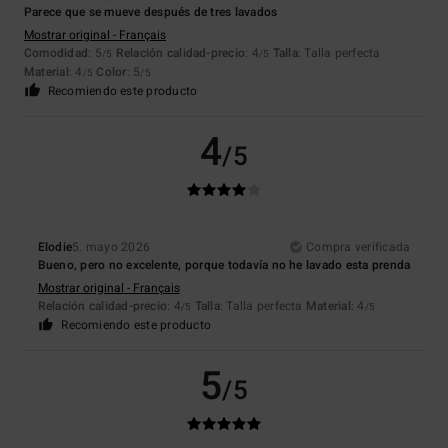
Parece que se mueve después de tres lavados
Mostrar original - Français
Comodidad
: 5
Relación calidad-precio
: 4
Talla
: Talla perfecta
/5
/5
Material
: 4
Color
: 5
/5
/5
Recomiendo este producto
4
/5
Elodie
5. mayo 2026
Compra verificada
Bueno, pero no excelente, porque todavía no he lavado esta prenda
Mostrar original - Français
Relación calidad-precio
: 4
Talla
: Talla perfecta
Material
: 4
/5
/5
Recomiendo este producto
5
/5