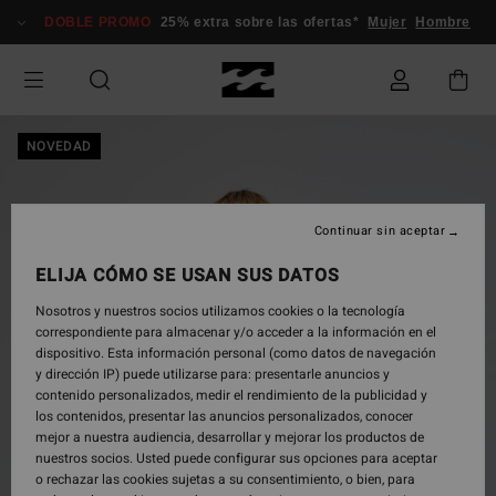
Pasar
DOBLE PROMO
25% extra sobre las ofertas*
Mujer
Hombre
a
la
información
del
producto
NOVEDAD
Continuar sin aceptar
ELIJA CÓMO SE USAN SUS DATOS
Nosotros y nuestros socios utilizamos cookies o la tecnología
correspondiente para almacenar y/o acceder a la información en el
dispositivo. Esta información personal (como datos de navegación
y dirección IP) puede utilizarse para: presentarle anuncios y
contenido personalizados, medir el rendimiento de la publicidad y
los contenidos, presentar las anuncios personalizados, conocer
mejor a nuestra audiencia, desarrollar y mejorar los productos de
nuestros socios. Usted puede configurar sus opciones para aceptar
o rechazar las cookies sujetas a su consentimiento, o bien, para