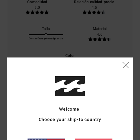
Comodidad
Relación calidad-precio
5.0
4.5
Talla
Material
4.6
Demasiado pequeño
Demasiado grande
Color
5.0
5
/5
Welcome!
Choose your ship-to country
Noelle
4. julio 2026
Compra verificada
Lo mismo que los pantalones cortos.
Mostrar original - Français