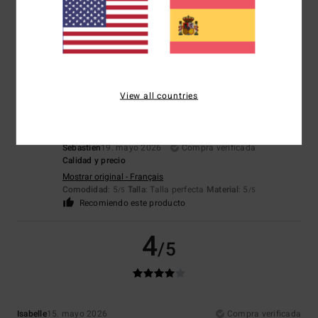
Comodidad
: 5
Relación calidad-precio
: 5
Talla
: Talla perfecta
/5
/5
Material
: 5
Color
: 5
/5
/5
Recomiendo este producto
5
/5
View all countries
Sebastien
19. mayo 2026
Compra verificada
Calidad y precio
Mostrar original - Français
Comodidad
: 5
Talla
: Talla perfecta
Material
: 5
/5
/5
Recomiendo este producto
4
/5
Isabelle
15. mayo 2026
Compra verificada