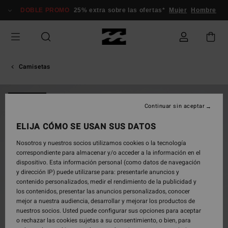
Pasar
DOBLE PROMO
25% extra sobre las ofertas*
Mujer
Hombre
a
la
información
del
producto
Camisetas
NOVEDAD
Continuar sin aceptar
ELIJA CÓMO SE USAN SUS DATOS
Nosotros y nuestros socios utilizamos cookies o la tecnología
correspondiente para almacenar y/o acceder a la información en el
dispositivo. Esta información personal (como datos de navegación
y dirección IP) puede utilizarse para: presentarle anuncios y
contenido personalizados, medir el rendimiento de la publicidad y
los contenidos, presentar las anuncios personalizados, conocer
mejor a nuestra audiencia, desarrollar y mejorar los productos de
nuestros socios. Usted puede configurar sus opciones para aceptar
o rechazar las cookies sujetas a su consentimiento, o bien, para