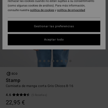
rechazar las cookies cuando no están sujetas a su consentimiento
(como algunas cookies de análisis). Para más información,
consulte nuestra
política de cookies
y
política de privacidad
Gestionar las preferencias
Aceptar todo
ECO
Stamp
Camiseta de manga corta Gris Chicos 8-16
4.6
(5 Reseñas)
22,95 €