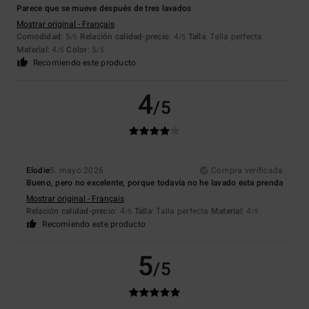
Parece que se mueve después de tres lavados
Mostrar original - Français
Comodidad
: 5
Relación calidad-precio
: 4
Talla
: Talla perfecta
/5
/5
Material
: 4
Color
: 5
/5
/5
Recomiendo este producto
4
/5
Elodie
5. mayo 2026
Compra verificada
Bueno, pero no excelente, porque todavía no he lavado esta prenda
Mostrar original - Français
Relación calidad-precio
: 4
Talla
: Talla perfecta
Material
: 4
/5
/5
Recomiendo este producto
5
/5