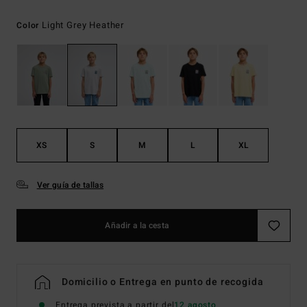
Light Grey Heather
Color
XS
S
M
L
XL
Ver guía de tallas
Añadir a la cesta
Domicilio o Entrega en punto de recogida
Entrega prevista a partir del
12 agosto