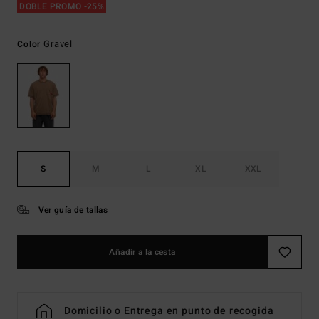
DOBLE PROMO -25%
Gravel
Color
S
M
L
XL
XXL
Ver guía de tallas
Añadir a la cesta
Domicilio o Entrega en punto de recogida