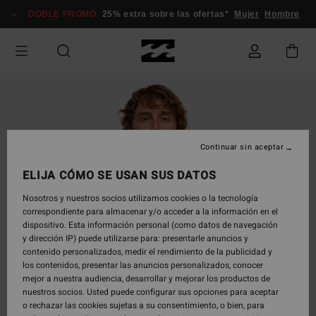
Pasar
DOBLE PROMO
25% extra sobre las ofertas*
Mujer
Hombre
a
la
información
del
producto
Continuar sin aceptar
ELIJA CÓMO SE USAN SUS DATOS
Nosotros y nuestros socios utilizamos cookies o la tecnología
correspondiente para almacenar y/o acceder a la información en el
dispositivo. Esta información personal (como datos de navegación
y dirección IP) puede utilizarse para: presentarle anuncios y
contenido personalizados, medir el rendimiento de la publicidad y
los contenidos, presentar las anuncios personalizados, conocer
mejor a nuestra audiencia, desarrollar y mejorar los productos de
nuestros socios. Usted puede configurar sus opciones para aceptar
o rechazar las cookies sujetas a su consentimiento, o bien, para