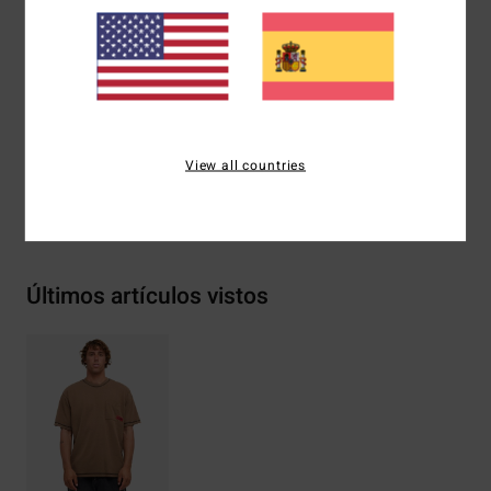
overlock contrastadas
Acabado con teñido intenso de pigmentos y lavado a las
enzimas
Composición
[Tejido principal] 100% algodón
View all countries
Envíos y Devoluciones
Últimos artículos vistos