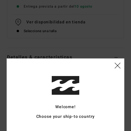
Entrega prevista a partir del
10 agosto
Ver disponibilidad en tienda
Seleccione una talla
Detalles & características
Camiseta de manga corta Marrón hombre
Style
UBYZT00787
Código de color
grv
Características
Corte:
corte Original
Welcome!
Tejido:
algodón (210 g/m²)
Choose your ship-to country
Detalle de bolsillo con puntadas de la colección
Cuello, dobladillo y mangas con detalle de costuras