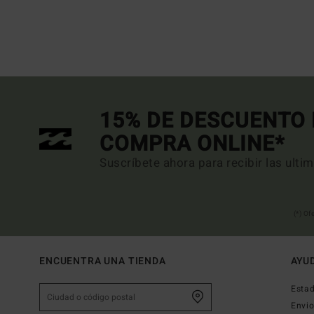
15% DE DESCUENTO 
COMPRA ONLINE*
Suscríbete ahora para recibir las ulti
(*) Of
ENCUENTRA UNA TIENDA
AYU
Estad
Envi