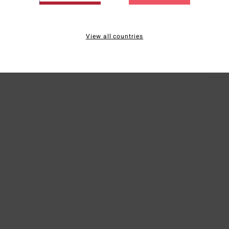
Comp
polic
View all countries
Enví