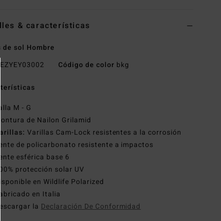
lles & características
 de sol Hombre
EZYEY03002
Código de color
bkg
terísticas
alla M - G
ontura de Nailon Grilamid
arillas:
Varillas Cam-Lock resistentes a la corrosión
ente de policarbonato resistente a impactos
ente esférica base 6
00% protección solar UV
isponible en Wildlife Polarized
abricado en Italia
escargar la
Declaración De Conformidad