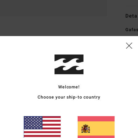
Deta
Gafas
Style
Carac
T
M
V
Welcome!
L
Choose your ship-to country
L
1
D
F
D