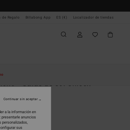
a de Regalo
Billabong App
ES (€)
Localizador de tiendas
e Inicio
Mujer
Accesorios
Gafas De Sol
mo
cho - Gafas de sol Unisex
 de sol Hombre
Continuar sin aceptar
,00 €
er a la información en
: presentarle anuncios
os personalizados,
Black Gloss / Grey
configurar sus