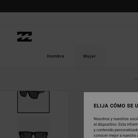
Pasar
a
la
información
del
producto
Hombre
Mujer
N
ELIJA CÓMO SE 
Nosotros y nuestros soci
el dispositivo. Esta info
y contenido personalizado
conocer mejor a nuestra a