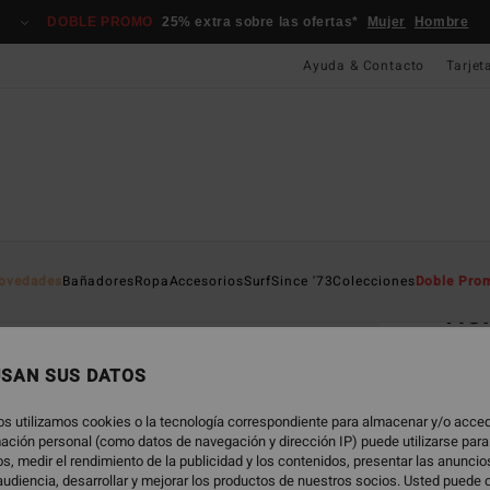
DOBLE PROMO
25% extra sobre las ofertas*
Mujer
Hombre
Ayuda & Contacto
Tarjet
Página D
ovedades
Bañadores
Ropa
Accesorios
Surf
Since '73
Colecciones
Doble Pro
Hon
Gafas
USAN SUS DATOS
100
os utilizamos cookies o la tecnología correspondiente para almacenar y/o acced
rmación personal (como datos de navegación y dirección IP) puede utilizarse para
s, medir el rendimiento de la publicidad y los contenidos, presentar las anunci
Color
udiencia, desarrollar y mejorar los productos de nuestros socios. Usted puede 