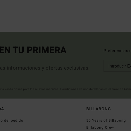
EN TU PRIMERA
Preferencias 
mas informaciones y ofertas exclusivas.
erta valida online para los nuevos inscritos. Condiciones de uso detalladas en el email de bie
DA
BILLABONG
o del pedido
50 Years of Billabong
o
Billabong Crew