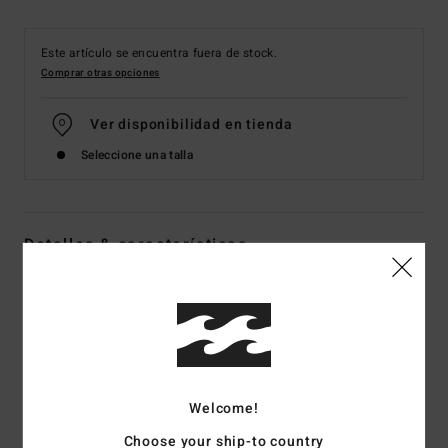
Este artículo se encuentra fuera de stock.
Comprar otras opciones
Ver disponibilidad en tienda
Seleccione una talla
Detalles & características
Traje de Surf con Cremallera en el Pecho Verde Mujer
Style
24BW191502
Código de color
gfm0
Características
Welcome!
Colección:
Surf Capsule
Tejido:
Tejido elástico UPCYCLER Pro Stretch
Choose your ship-to country