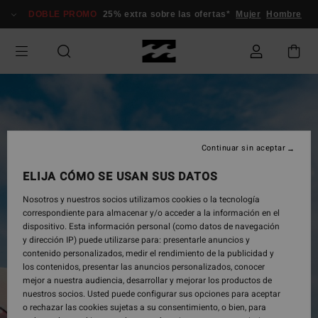
Pasar
DOBLE PROMO
25% extra sobre las ofertas*
Mujer
Hombre
a
la
información
del
producto
Continuar sin aceptar
ELIJA CÓMO SE USAN SUS DATOS
Nosotros y nuestros socios utilizamos cookies o la tecnología
correspondiente para almacenar y/o acceder a la información en el
dispositivo. Esta información personal (como datos de navegación
y dirección IP) puede utilizarse para: presentarle anuncios y
contenido personalizados, medir el rendimiento de la publicidad y
los contenidos, presentar las anuncios personalizados, conocer
mejor a nuestra audiencia, desarrollar y mejorar los productos de
nuestros socios. Usted puede configurar sus opciones para aceptar
o rechazar las cookies sujetas a su consentimiento, o bien, para