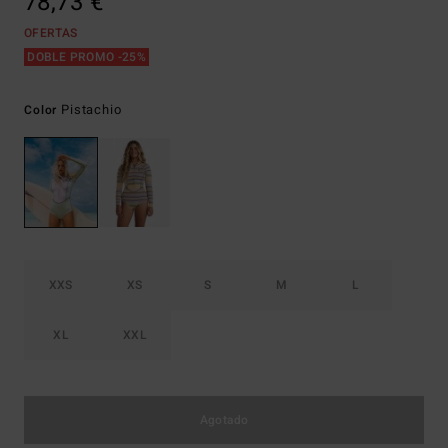
78,73 €
OFERTAS
DOBLE PROMO -25%
Pistachio
Color
XXS
XS
S
M
L
XL
XXL
Agotado