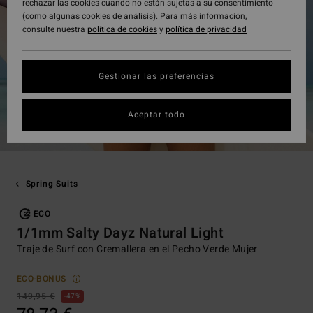
rechazar las cookies cuando no están sujetas a su consentimiento
(como algunas cookies de análisis). Para más información,
consulte nuestra
política de cookies
y
política de privacidad
Gestionar las preferencias
Aceptar todo
Spring Suits
ECO
1/1mm Salty Dayz Natural Light
Traje de Surf con Cremallera en el Pecho Verde Mujer
ECO-BONUS
149,95 €
47%