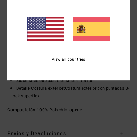
100% textil reciclado postconsumo tejido exterior
Interior reciclado de Silicone Stretch
Tipo de espuma:
Mezcla de caucho natural sostenible,
con certificado FSC
Fabricado con 85% de caucho natural y 15% de aditivos
sintéticos compuestos de materiales supra-reciclados
BolderBlack y aceite de soja.
Totalmente sin neopreno
View all countries
Tipo de cuerpo:
Traje de primavera de manga larga
Grosor:
101 mm
Sistema de entrada:
cremallera frontal
Detalle Costura exterior:
Costura exterior con puntadas B-
Lock superflex
Composición
100% Polychloropene
Envíos y Devoluciones