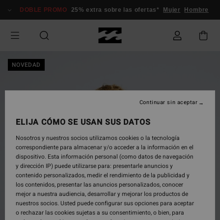
Pasar
DOBLE PROMO
25% extra sobre las ofertas*
Mujer
Hombre
a
la
información
del
producto
NOVEDAD
Continuar sin aceptar
ELIJA CÓMO SE USAN SUS DATOS
Nosotros y nuestros socios utilizamos cookies o la tecnología
correspondiente para almacenar y/o acceder a la información en el
dispositivo. Esta información personal (como datos de navegación
y dirección IP) puede utilizarse para: presentarle anuncios y
contenido personalizados, medir el rendimiento de la publicidad y
los contenidos, presentar las anuncios personalizados, conocer
mejor a nuestra audiencia, desarrollar y mejorar los productos de
nuestros socios. Usted puede configurar sus opciones para aceptar
o rechazar las cookies sujetas a su consentimiento, o bien, para