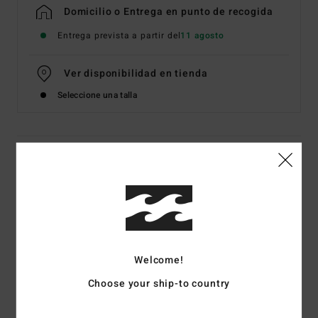
Domicilio o Entrega en punto de recogida
Entrega prevista a partir del
11 agosto
Ver disponibilidad en tienda
Seleccione una talla
Detalles & características
Camiseta de manga corta Negro Hombre
Style
EBYZT00602
Código de color
blk
Características
Welcome!
Tejido:
punto de algodón [160 g/m2]
Choose your ship-to country
Corte:
premium
Cuello redondo