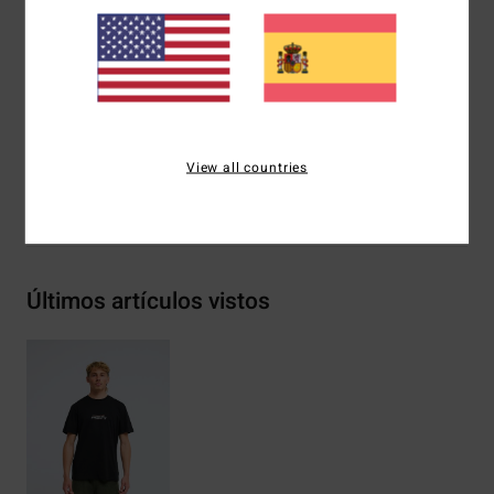
Serigrafía en el pecho y la espalda
Etiqueta Billabong
Composición
[Tejido principal] 70% algodón, 30%
algodón reciclado
View all countries
Envíos y Devoluciones
Últimos artículos vistos