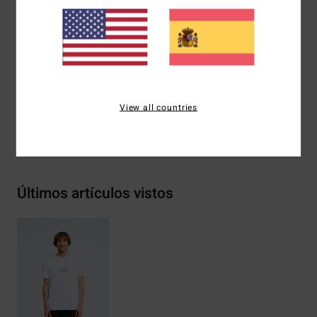
Serigrafía en el pecho y la espalda
Etiqueta Billabong
Composición
[Tejido principal] 70% algodón, 30%
algodón reciclado
View all countries
Envíos y Devoluciones
Últimos artículos vistos