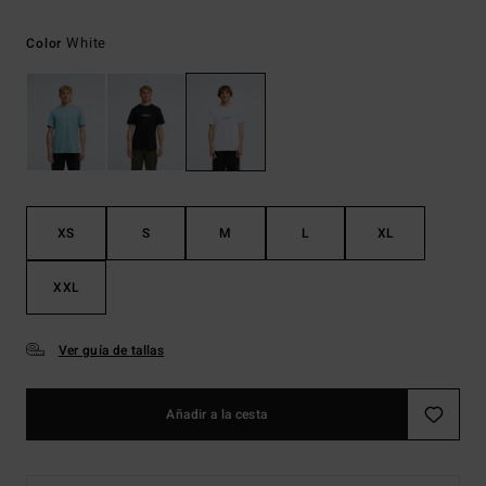
White
Color
XS
S
M
L
XL
XXL
Ver guía de tallas
Añadir a la cesta