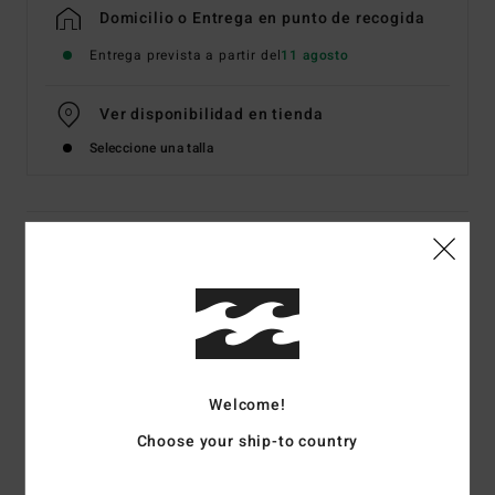
Domicilio o Entrega en punto de recogida
Entrega prevista a partir del
11 agosto
Ver disponibilidad en tienda
Seleccione una talla
Detalles & características
Camiseta de manga corta Blanco Hombre
Style
EBYZT00602
Código de color
wht
Características
Welcome!
Tejido:
punto de algodón [160 g/m2]
Choose your ship-to country
Corte:
premium
Cuello redondo