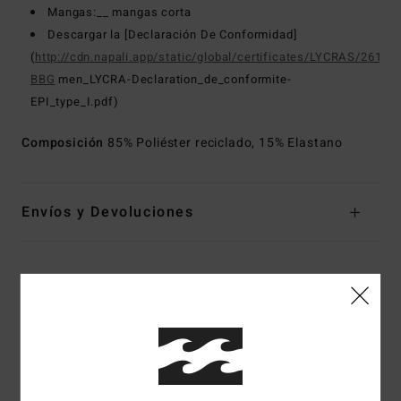
Mangas:__ mangas corta
Descargar la [Declaración De Conformidad]
(
http://cdn.napali.app/static/global/certificates/LYCRAS/261-
BBG
men_LYCRA-Declaration_de_conformite-
EPI_type_I.pdf)
Composición
85% Poliéster reciclado, 15% Elastano
Envíos y Devoluciones
Reseñas de los clientes
Puntuación media
5.0
/5