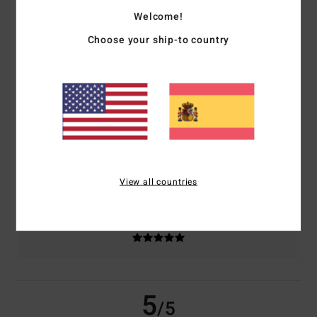
Welcome!
Choose your ship-to country
basado en
2 reseñas verificadas
desde mayo 2026
El 0% de nuestros clientes recomiendan este producto
Comodidad
Relación calidad-precio
5.0
5.0
Talla
Material
5.0
Demasiado pequeño
Demasiado grande
View all countries
Color
5.0
5
/5