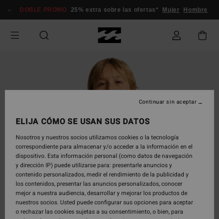
Pasar
DOBLE PROMO
25% extra sobre las ofertas*
Mujer
Hombre
a
la
información
del
producto
Continuar sin aceptar
ELIJA CÓMO SE USAN SUS DATOS
Nosotros y nuestros socios utilizamos cookies o la tecnología
correspondiente para almacenar y/o acceder a la información en el
dispositivo. Esta información personal (como datos de navegación
y dirección IP) puede utilizarse para: presentarle anuncios y
contenido personalizados, medir el rendimiento de la publicidad y
los contenidos, presentar las anuncios personalizados, conocer
mejor a nuestra audiencia, desarrollar y mejorar los productos de
nuestros socios. Usted puede configurar sus opciones para aceptar
o rechazar las cookies sujetas a su consentimiento, o bien, para