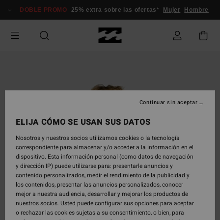
Pasar
DOBLE PROMO
25% extra sobre las ofertas*
Mujer
Hombre
a
la
información
del
producto
Continuar sin aceptar
ELIJA CÓMO SE USAN SUS DATOS
Nosotros y nuestros socios utilizamos cookies o la tecnología
correspondiente para almacenar y/o acceder a la información en el
dispositivo. Esta información personal (como datos de navegación
y dirección IP) puede utilizarse para: presentarle anuncios y
contenido personalizados, medir el rendimiento de la publicidad y
los contenidos, presentar las anuncios personalizados, conocer
mejor a nuestra audiencia, desarrollar y mejorar los productos de
nuestros socios. Usted puede configurar sus opciones para aceptar
o rechazar las cookies sujetas a su consentimiento, o bien, para