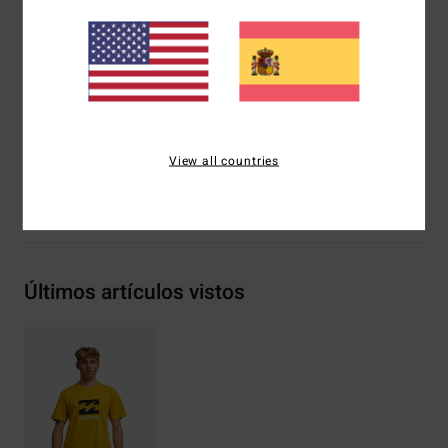
Corte:
Corte normal
Marca:
parche Billabong
Otras características: gráfico serigrafiado en la parte
delantera
Composición
100% algodón
View all countries
Envíos y Devoluciones
Últimos artículos vistos