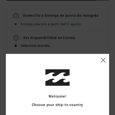
Domicilio o Entrega en punto de recogida
Entrega prevista a partir del
12 agosto
Ver disponibilidad en tienda
Seleccione una talla
Detalles & características
Camiseta de manga corta Amarillo Hombre
Style
EBYZT00132
Código de color
mus
Welcome!
Características
Choose your ship-to country
Tejido:
Tejido de algodón [160 g / m2]