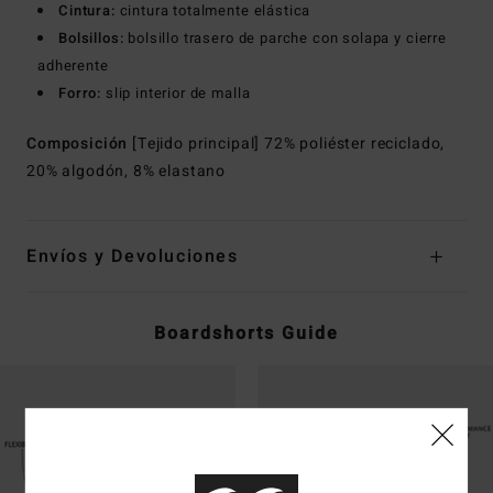
Cintura:
cintura totalmente elástica
Bolsillos:
bolsillo trasero de parche con solapa y cierre
adherente
Forro:
slip interior de malla
Composición
[Tejido principal] 72% poliéster reciclado,
20% algodón, 8% elastano
Envíos y Devoluciones
Boardshorts Guide