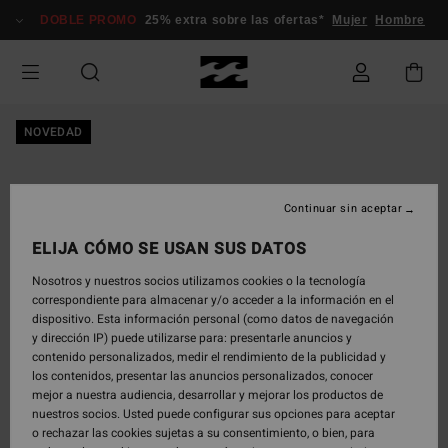
Pasar
DOBLE PROMO
25% extra sobre las ofertas*
Mujer
Hombre
a
la
información
del
producto
NOVEDAD
Continuar sin aceptar
ELIJA CÓMO SE USAN SUS DATOS
Nosotros y nuestros socios utilizamos cookies o la tecnología
correspondiente para almacenar y/o acceder a la información en el
dispositivo. Esta información personal (como datos de navegación
y dirección IP) puede utilizarse para: presentarle anuncios y
contenido personalizados, medir el rendimiento de la publicidad y
los contenidos, presentar las anuncios personalizados, conocer
mejor a nuestra audiencia, desarrollar y mejorar los productos de
nuestros socios. Usted puede configurar sus opciones para aceptar
o rechazar las cookies sujetas a su consentimiento, o bien, para