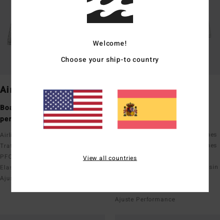
Welcome!
Choose your ship-to country
Airlite
Pro
Boardshorts técnicos
Boardshorts performance
performance
Upcycler
Recycler elástico en 4 direcciones
Airlite con Ciclo x Recycler
Recycler elástico en 4 direcciones
Tratamiento repelente al agua sin
de algodón y poliéster
PFC
View all countries
Tratamiento repelente al agua sin
Elasticidad
PFC
Ajuste Performance
Elasticidad
Ajuste Performance