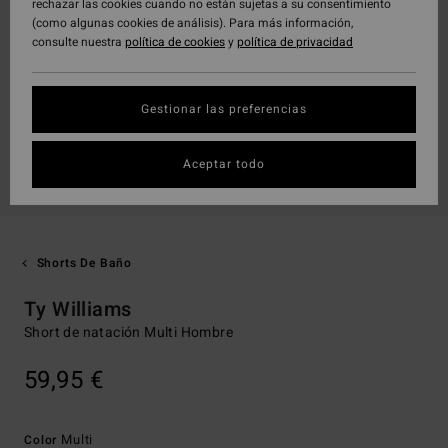
rechazar las cookies cuando no están sujetas a su consentimiento
(como algunas cookies de análisis). Para más información,
consulte nuestra
política de cookies
y
política de privacidad
Gestionar las preferencias
Aceptar todo
Shorts De Baño
Ty Williams
Short de natación Multi Hombre
59,95 €
Multi
Color