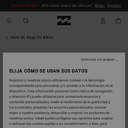
Pasar
DOBLE PROMO
25% extra sobre las ofertas*
Mujer
Hombre
a
la
información
del
producto
Parte De Abajo De Bikini
Continuar sin aceptar
ELIJA CÓMO SE USAN SUS DATOS
Nosotros y nuestros socios utilizamos cookies o la tecnología
correspondiente para almacenar y/o acceder a la información en el
dispositivo. Esta información personal (como datos de navegación
y dirección IP) puede utilizarse para: presentarle anuncios y
contenido personalizados, medir el rendimiento de la publicidad y
los contenidos, presentar las anuncios personalizados, conocer
mejor a nuestra audiencia, desarrollar y mejorar los productos de
nuestros socios. Usted puede configurar sus opciones para aceptar
o rechazar las cookies sujetas a su consentimiento, o bien, para