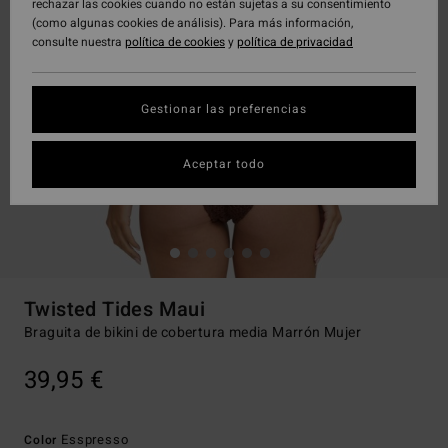
rechazar las cookies cuando no están sujetas a su consentimiento
(como algunas cookies de análisis). Para más información,
consulte nuestra
política de cookies
y
política de privacidad
Gestionar las preferencias
Aceptar todo
Twisted Tides Maui
Braguita de bikini de cobertura media Marrón Mujer
39,95 €
Esspresso
Color