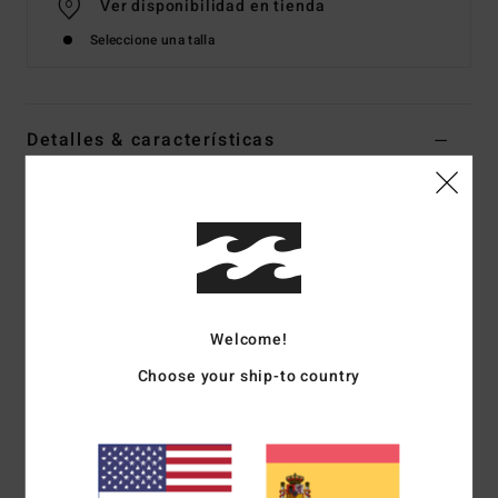
Ver disponibilidad en tienda
Seleccione una talla
Detalles & características
Braguita de bikini de cobertura media Marrón Mujer
Style
BL000299
Código de color
esp1
Características
Tejido:
poliéster y elastano
Welcome!
Cobertura:
cobertura media
Choose your ship-to country
Corte de cadera baja
Placa metálica del logo en la parte trasera central
Composición
[Tejido principal] 99% poliéster, 1%
elastano