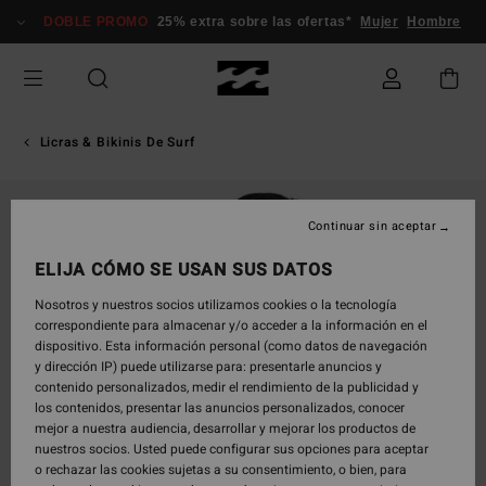
Pasar
DOBLE PROMO
25% extra sobre las ofertas*
Mujer
Hombre
a
la
información
del
producto
Licras & Bikinis De Surf
Continuar sin aceptar
ELIJA CÓMO SE USAN SUS DATOS
Nosotros y nuestros socios utilizamos cookies o la tecnología
correspondiente para almacenar y/o acceder a la información en el
dispositivo. Esta información personal (como datos de navegación
y dirección IP) puede utilizarse para: presentarle anuncios y
contenido personalizados, medir el rendimiento de la publicidad y
los contenidos, presentar las anuncios personalizados, conocer
mejor a nuestra audiencia, desarrollar y mejorar los productos de
nuestros socios. Usted puede configurar sus opciones para aceptar
o rechazar las cookies sujetas a su consentimiento, o bien, para