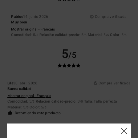
Patrice
14. junio 2026
Compra verificada
Muy bien
Mostrar original - Français
Comodidad
: 5
Relación calidad-precio
: 5
Material
: 5
Color
: 5
/5
/5
/5
/5
5
/5
Lila
30. abril 2026
Compra verificada
Buena calidad
Mostrar original - Français
Comodidad
: 5
Relación calidad-precio
: 3
Talla
: Talla perfecta
/5
/5
Material
: 5
Color
: 5
/5
/5
Recomiendo este producto
5
/5