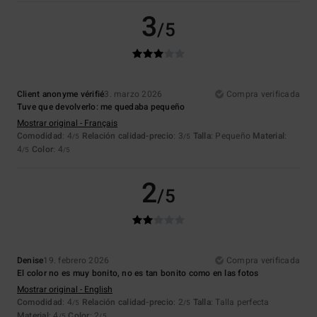
3
/5
Client anonyme vérifié
3. marzo 2026
Compra verificada
Tuve que devolverlo: me quedaba pequeño
Mostrar original - Français
Comodidad
: 4
Relación calidad-precio
: 3
Talla
: Pequeño
Material
:
/5
/5
4
Color
: 4
/5
/5
2
/5
Denise
19. febrero 2026
Compra verificada
El color no es muy bonito, no es tan bonito como en las fotos
Mostrar original - English
Comodidad
: 4
Relación calidad-precio
: 2
Talla
: Talla perfecta
/5
/5
Material
: 4
Color
: 2
/5
/5