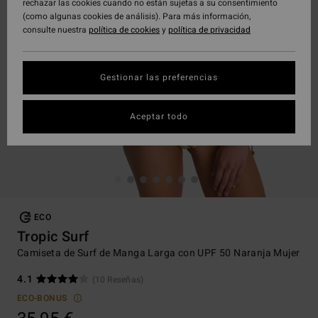
rechazar las cookies cuando no están sujetas a su consentimiento
(como algunas cookies de análisis). Para más información,
consulte nuestra
política de cookies
y
política de privacidad
Gestionar las preferencias
Aceptar todo
ECO
Tropic Surf
Camiseta de Surf de Manga Larga con UPF 50 Naranja Mujer
4.1
(10 Reseñas)
ECO-BONUS