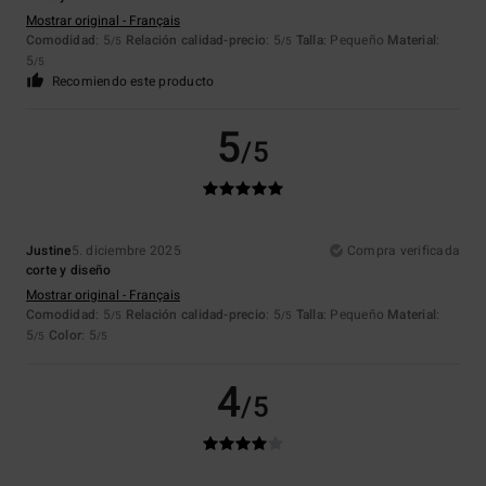
Mostrar original - Français
Comodidad
: 5
Relación calidad-precio
: 5
Talla
: Pequeño
Material
:
/5
/5
5
/5
Recomiendo este producto
5
/5
Justine
5. diciembre 2025
Compra verificada
corte y diseño
Mostrar original - Français
Comodidad
: 5
Relación calidad-precio
: 5
Talla
: Pequeño
Material
:
/5
/5
5
Color
: 5
/5
/5
4
/5