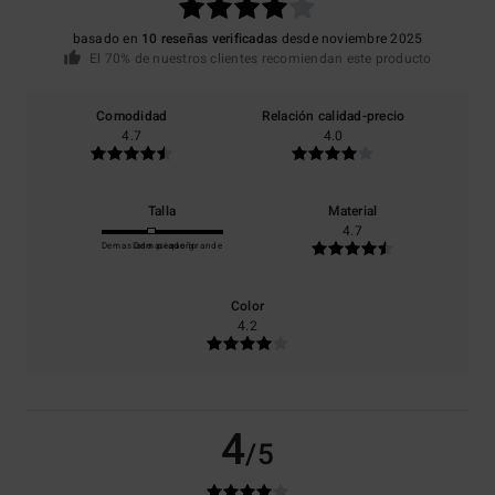
basado en
10 reseñas verificadas
desde noviembre 2025
El 70% de nuestros clientes recomiendan este producto
Comodidad
Relación calidad-precio
4.7
4.0
Talla
Material
4.7
Demasiado pequeño
Demasiado grande
Color
4.2
4
/5