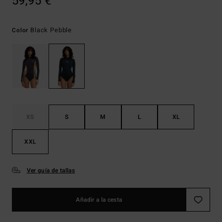
59,95 €
Black Pebble
Color
XS
S
M
L
XL
XXL
Ver guía de tallas
Añadir a la cesta