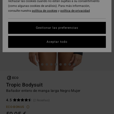
rechazar las cookies cuando no están sujetas a su consentimiento
(como algunas cookies de análisis). Para más información,
consulte nuestra
política de cookies
y
política de privacidad
Gestionar las preferencias
Aceptar todo
ECO
Tropic Bodysuit
Bañador entero de manga larga Negro Mujer
4.5
(2 Reseñas)
ECO-BONUS