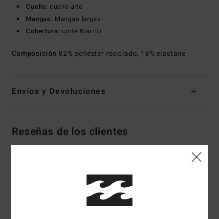
Cuello:
cuello alto
Mangas:
Mangas largas
Cobertura:
corte Biarritz
Composición
82% poliéster reciclado, 18% elastane
Envíos y Devoluciones
Reseñas de los clientes
Puntuación media
4.5
/5