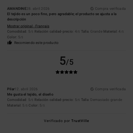
AMANDINE
28. abril 2026
Compra verificada
El tejido es un poco fino, pero agradable; el producto se ajusta a la
descripción
Mostrar original - Français
Comodidad
: 5
Relación calidad-precio
: 4
Talla
: Grande
Material
: 4
/5
/5
/5
Color
: 5
/5
Recomiendo este producto
5
/5
Pilar
12. abril 2026
Compra verificada
Me gusta el tejido, el diseño
Comodidad
: 5
Relación calidad-precio
: 5
Talla
: Demasiado grande
/5
/5
Material
: 5
Color
: 5
/5
/5
Verificado por
TrustVille