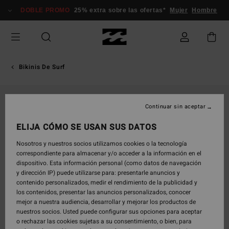
Pasar
DOBLE PROMO
25% extra sobre las ofertas*
Mujer
Hombre
a
la
información
del
producto
Bikinis De Surf
Continuar sin aceptar
ELIJA CÓMO SE USAN SUS DATOS
Nosotros y nuestros socios utilizamos cookies o la tecnología
correspondiente para almacenar y/o acceder a la información en el
dispositivo. Esta información personal (como datos de navegación
y dirección IP) puede utilizarse para: presentarle anuncios y
contenido personalizados, medir el rendimiento de la publicidad y
los contenidos, presentar las anuncios personalizados, conocer
mejor a nuestra audiencia, desarrollar y mejorar los productos de
nuestros socios. Usted puede configurar sus opciones para aceptar
o rechazar las cookies sujetas a su consentimiento, o bien, para