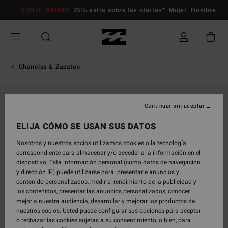
Pasar
DOBLE PROMO
25% extra sobre las ofertas*
Mujer
Hombre
a
la
información
del
producto
Chanclas & Zapatos
Continuar sin aceptar
ELIJA CÓMO SE USAN SUS DATOS
Nosotros y nuestros socios utilizamos cookies o la tecnología
correspondiente para almacenar y/o acceder a la información en el
dispositivo. Esta información personal (como datos de navegación
y dirección IP) puede utilizarse para: presentarle anuncios y
contenido personalizados, medir el rendimiento de la publicidad y
los contenidos, presentar las anuncios personalizados, conocer
mejor a nuestra audiencia, desarrollar y mejorar los productos de
nuestros socios. Usted puede configurar sus opciones para aceptar
o rechazar las cookies sujetas a su consentimiento, o bien, para