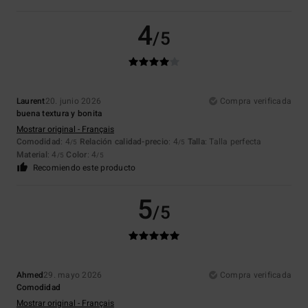
4
/5
Laurent
20. junio 2026
Compra verificada
buena textura y bonita
Mostrar original - Français
Comodidad
: 4
Relación calidad-precio
: 4
Talla
: Talla perfecta
/5
/5
Material
: 4
Color
: 4
/5
/5
Recomiendo este producto
5
/5
Ahmed
29. mayo 2026
Compra verificada
Comodidad
Mostrar original - Français