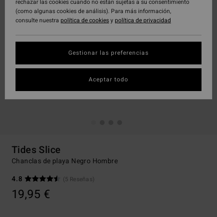
rechazar las cookies cuando no están sujetas a su consentimiento
(como algunas cookies de análisis). Para más información,
consulte nuestra
política de cookies
y
política de privacidad
Gestionar las preferencias
Aceptar todo
Tides Slice
Chanclas de playa Negro Hombre
4.8
(5 Reseñas)
19,95 €