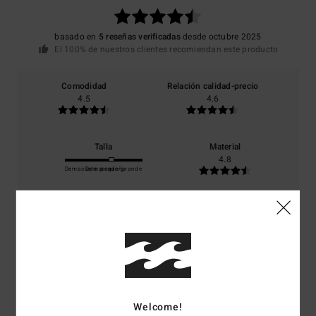
basado en
5 reseñas verificadas
desde octubre 2025
El 100% de nuestros clientes recomiendan este producto
Comodidad
Relación calidad-precio
4.5
4.6
Talla
Material
4.8
Demasiado pequeño
Demasiado grande
Color
4.8
5
/5
Welcome!