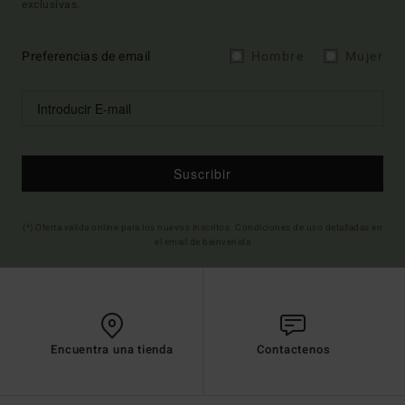
exclusivas.
Preferencias de email
Hombre
Mujer
Suscribir
(*) Oferta valida online para los nuevos inscritos. Condiciones de uso detalladas en
el email de bienvenida
Encuentra una tienda
Contactenos