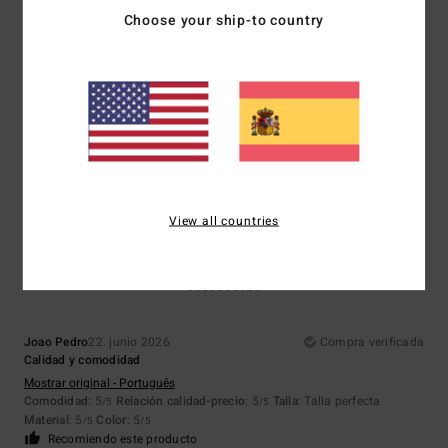
Choose your ship-to country
Dimitri
13. julio 2026
Compra verificada
Mi segundo par me ha parecido muy similar al primero en cuanto a
calidad y comodidad.
Mostrar original - Deutsch
Comodidad
: 5
Relación calidad-precio
: 5
Talla
: Talla perfecta
/5
/5
Material
: 5
Color
: 5
/5
/5
Recomiendo este producto
View all countries
5
/5
Joao Pedro
22. junio 2026
Compra verificada
Calidad y comodidad
Mostrar original - Português
Comodidad
: 5
Relación calidad-precio
: 5
Talla
: Talla perfecta
/5
/5
Material
: 5
Color
: 5
/5
/5
Recomiendo este producto