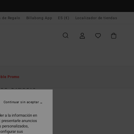
a de Regalo
Billabong App
ES (€)
Localizador de tiendas
e Inicio
Hombre
Accesorios
Chanclas & Zapatos
ble Promo
es Classic
las Negro Hombre
Continuar sin aceptar
(1 Reseñas)
99 €
er a la información en
: presentarle anuncios
os personalizados,
configurar sus
Black