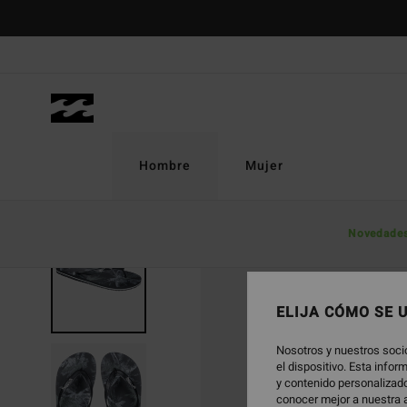
Pasar
a
la
información
del
producto
Hombre
Mujer
Novedade
ELIJA CÓMO SE 
Nosotros y nuestros soci
el dispositivo. Esta info
y contenido personalizado
conocer mejor a nuestra a