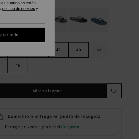
okies cuando no están
ra
política de cookies
y
ptar todo
40
41
42
43
44
46
Añadir a la cesta
Domicilio o Entrega en punto de recogida
Entrega prevista a partir del
10 agosto