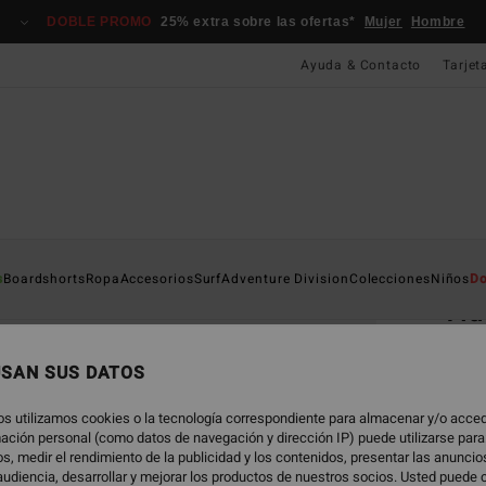
DOBLE PROMO
25% extra sobre las ofertas*
Mujer
Hombre
Ayuda & Contacto
Tarjet
Página D
s
Boardshorts
Ropa
Accesorios
Surf
Adventure Division
Colecciones
Niños
Do
Tid
Chanc
USAN SUS DATOS
5.0
19,
os utilizamos cookies o la tecnología correspondiente para almacenar y/o acced
rmación personal (como datos de navegación y dirección IP) puede utilizarse para
s, medir el rendimiento de la publicidad y los contenidos, presentar las anunci
udiencia, desarrollar y mejorar los productos de nuestros socios. Usted puede 
Color