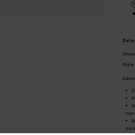
Deta
Chan
Style
Carac
C
P
S
men
S
para