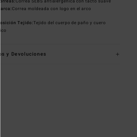
orreas:
Correa SEBS antialergénica con tacto suave
arca:
Correa moldeada con logo en el arco
osición
Tejido:
Tejido del cuerpo de paño y cuero
tico
os y Devoluciones