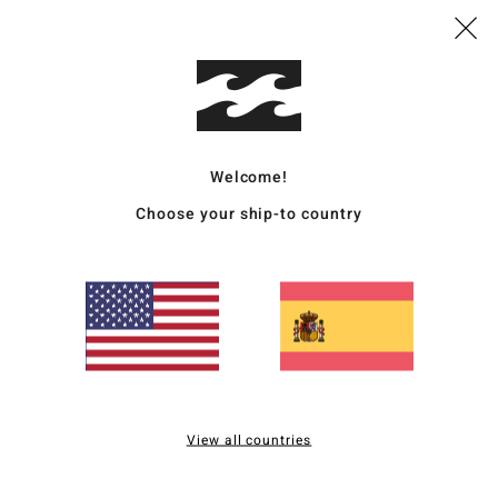
C
M
Comp
sinté
Welcome!
Enví
Choose your ship-to country
Puntuación media
5.0
View all countries
/5