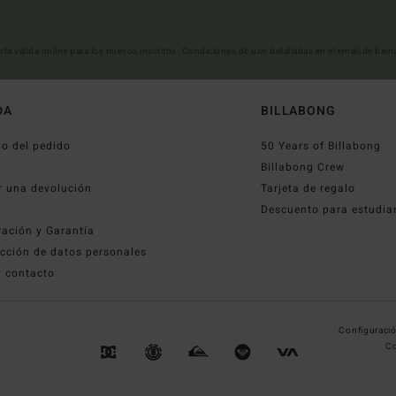
erta valida online para los nuevos inscritos. Condiciones de uso detalladas en el email de bie
DA
BILLABONG
o del pedido
50 Years of Billabong
o
Billabong Crew
r una devolución
Tarjeta de regalo
Descuento para estudia
ración y Garantía
cción de datos personales
y contacto
Configuració
Co