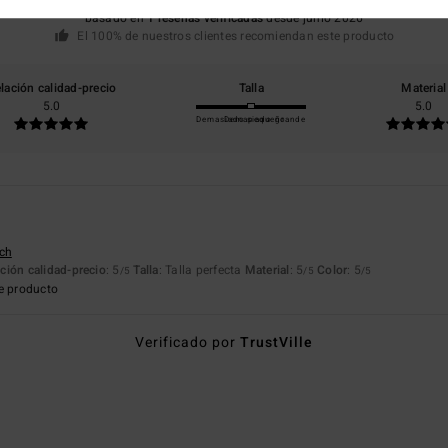
basado en
1 reseñas verificadas
desde junio 2026
El 100% de nuestros clientes recomiendan este producto
lación calidad-precio
Talla
Material
5.0
5.0
Demasiado pequeño
Demasiado grande
tch
ción calidad-precio
: 5
Talla
: Talla perfecta
Material
: 5
Color
: 5
/5
/5
/5
e producto
Verificado por
TrustVille