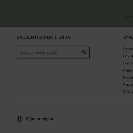
(*) Of
ENCUENTRA UNA TIENDA
AYU
Estad
Envi
Hace
Pago
Repa
Prote
FAQ 
Elige tu región