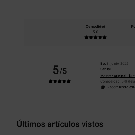
Comodidad
Re
5.0
Bea
8. junio 2026
5
/5
Genial
Mostrar original - Du
Comodidad
: 5
Rela
/5
Recomiendo est
Últimos artículos vistos