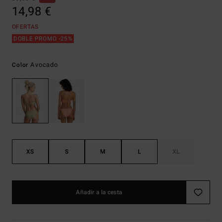
14,98 €
OFERTAS
DOBLE PROMO -25%
Avocado
Color
XS
S
M
L
XL
Añadir a la cesta