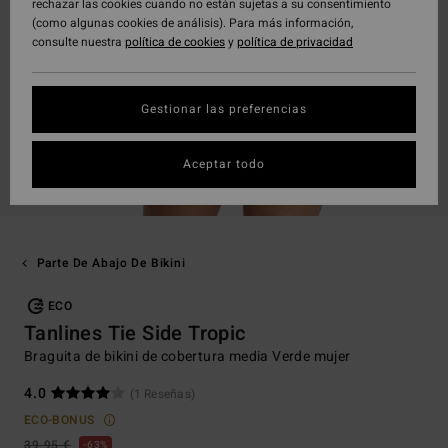
rechazar las cookies cuando no están sujetas a su consentimiento
(como algunas cookies de análisis). Para más información,
consulte nuestra
política de cookies
y
política de privacidad
Gestionar las preferencias
Aceptar todo
Parte De Abajo De Bikini
ECO
Tanlines Tie Side Tropic
Braguita de bikini de cobertura media Verde mujer
4.0
(1 Reseñas)
ECO-BONUS
39,95 €
63%