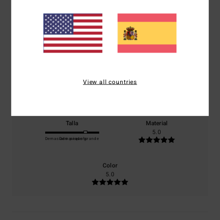
4.0
/5
basado en
1 reseñas verificadas
desde junio 2026
El 0% de nuestros clientes recomiendan este producto
Comodidad
Relación calidad-precio
View all countries
4.0
5.0
Talla
Material
5.0
Demasiado pequeño
Demasiado grande
Color
5.0