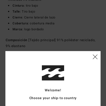
Cintura:
tiro bajo
Talle:
Tiro bajo
Cierre:
Cierre lateral de lazo
Cobertura:
cobertura media
Marca:
logo bordado
Composición
[Tejido principal] 91% poliéster reciclado,
9% elastano
Envíos y Devoluciones
Reseñas de los clientes
Welcome!
Choose your ship-to country
Puntuación media