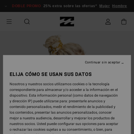
Pasar
DOBLE PROMO
25% extra sobre las ofertas*
Mujer
Hombre
a
la
información
del
producto
Continuar sin aceptar
ELIJA CÓMO SE USAN SUS DATOS
Nosotros y nuestros socios utilizamos cookies o la tecnología
correspondiente para almacenar y/o acceder a la información en el
dispositivo. Esta información personal (como datos de navegación
y dirección IP) puede utilizarse para: presentarle anuncios y
contenido personalizados, medir el rendimiento de la publicidad y
los contenidos, presentar las anuncios personalizados, conocer
mejor a nuestra audiencia, desarrollar y mejorar los productos de
nuestros socios. Usted puede configurar sus opciones para aceptar
o rechazar las cookies sujetas a su consentimiento, o bien, para