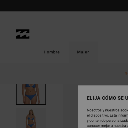
Pasar
a
la
información
del
producto
Hombre
Mujer
N
ELIJA CÓMO SE 
Nosotros y nuestros soci
el dispositivo. Esta info
y contenido personalizado
conocer mejor a nuestra a