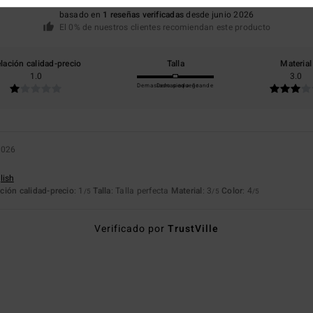
basado en
1 reseñas verificadas
desde junio 2026
El 0% de nuestros clientes recomiendan este producto
lación calidad-precio
Talla
Material
1.0
3.0
Demasiado pequeño
Demasiado grande
2026
lish
ción calidad-precio
: 1
Talla
: Talla perfecta
Material
: 3
Color
: 4
/5
/5
/5
Verificado por
TrustVille