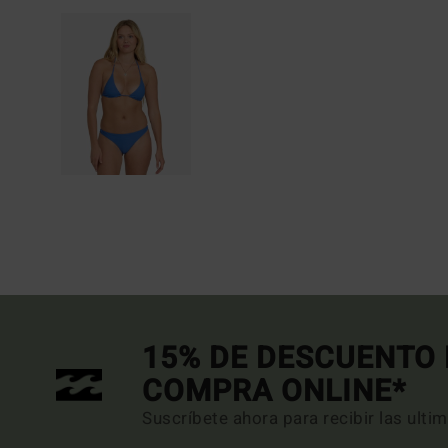
15% DE DESCUENTO 
COMPRA ONLINE*
Suscríbete ahora para recibir las ulti