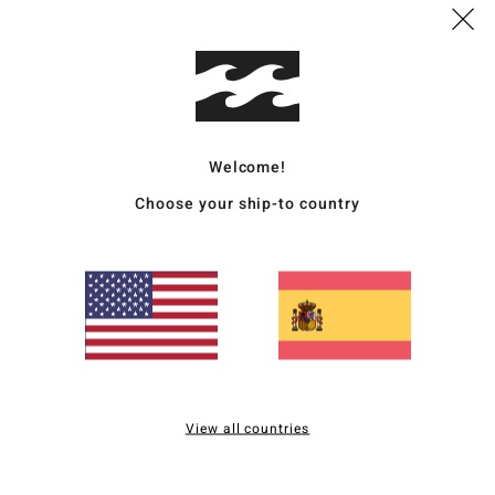
C
L
Comp
elast
Welcome!
Enví
Choose your ship-to country
Puntuación media
2.0
View all countries
/5