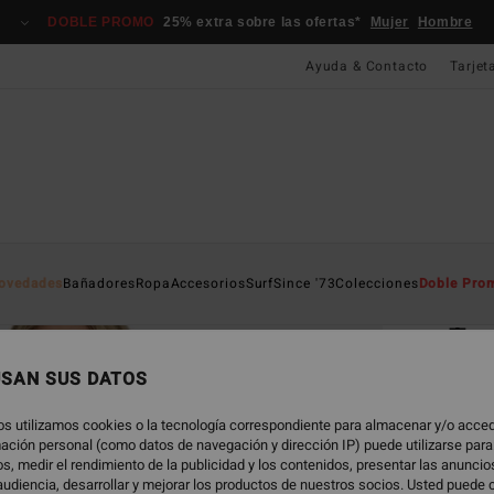
DOBLE PROMO
25% extra sobre las ofertas*
Mujer
Hombre
Ayuda & Contacto
Tarjet
Página D
ovedades
Bañadores
Ropa
Accesorios
Surf
Since '73
Colecciones
Doble Pro
EC
Tan
Top de
USAN SUS DATOS
2.0
os utilizamos cookies o la tecnología correspondiente para almacenar y/o acced
ECO-B
rmación personal (como datos de navegación y dirección IP) puede utilizarse para
45,
s, medir el rendimiento de la publicidad y los contenidos, presentar las anunci
udiencia, desarrollar y mejorar los productos de nuestros socios. Usted puede 