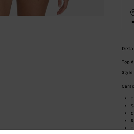
Deta
Top d
Style
Carac
T
S
C
R
T