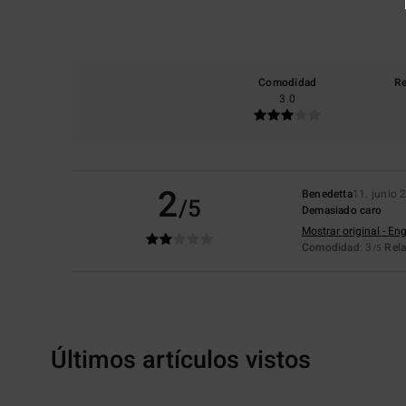
Comodidad
Re
3.0
2
Benedetta
11. junio 
/5
Demasiado caro
Mostrar original - Eng
Comodidad
: 3
Rela
/5
Últimos artículos vistos