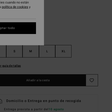
okies cuando no están
ra
política de cookies
y
True Blue
ptar todo
S
M
L
XL
r guía de tallas
Añadir a la cesta
Domicilio o Entrega en punto de recogida
Entrega prevista a partir del
10 agosto