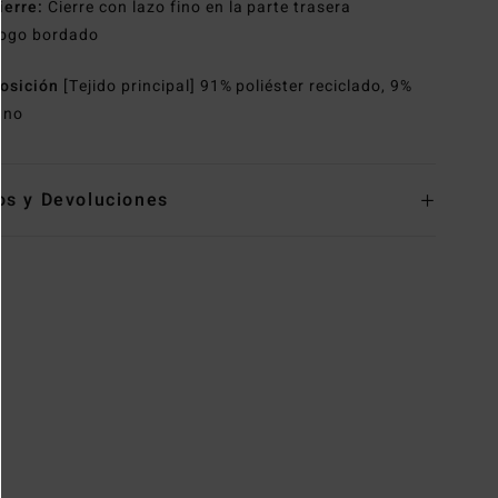
ierre:
Cierre con lazo fino en la parte trasera
ogo bordado
osición
[Tejido principal] 91% poliéster reciclado, 9%
ano
os y Devoluciones