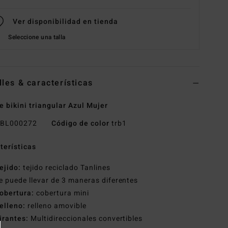
Ver disponibilidad en tienda
Seleccione una talla
lles & características
e bikini triangular Azul Mujer
BL000272
Código de color
trb1
terísticas
ejido:
tejido reciclado Tanlines
e puede llevar de 3 maneras diferentes
obertura:
cobertura mini
elleno:
relleno amovible
irantes:
Multidireccionales convertibles