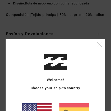
Diseño:
Bota de neopreno con punta redondeada
Composición
[Tejido principal] 80% neopreno, 20% nailon
Envíos y Devoluciones
Reseñas de los clientes
Puntuación media
5.0
Welcome!
/5
Choose your ship-to country
basado en
1 reseñas verificadas
desde marzo 2026
El 100% de nuestros clientes recomiendan este producto