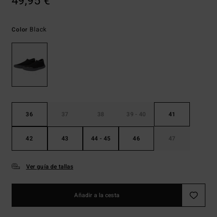
49,95 €
Black
Color
36
37
38
39 - 40
41
42
43
44 - 45
46
47
Ver guía de tallas
Añadir a la cesta