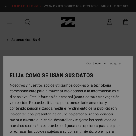
Pasar
DOBLE PROMO
25% extra sobre las ofertas*
Mujer
Hombre
a
la
información
del
producto
Accesorios Surf
Continuar sin aceptar
ELIJA CÓMO SE USAN SUS DATOS
Nosotros y nuestros socios utilizamos cookies o la tecnología
correspondiente para almacenar y/o acceder a la información en el
dispositivo. Esta información personal (como datos de navegación
y dirección IP) puede utilizarse para: presentarle anuncios y
contenido personalizados, medir el rendimiento de la publicidad y
los contenidos, presentar las anuncios personalizados, conocer
mejor a nuestra audiencia, desarrollar y mejorar los productos de
nuestros socios. Usted puede configurar sus opciones para aceptar
o rechazar las cookies sujetas a su consentimiento, o bien, para