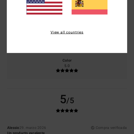
Comodidad
Relación calidad-precio
5.0
4.0
View all countries
Talla
Material
5.0
Demasiado pequeño
Demasiado grande
Color
5.0
5
/5
Alessio
29. marzo 2026
Compra verificada
Un producto excelente