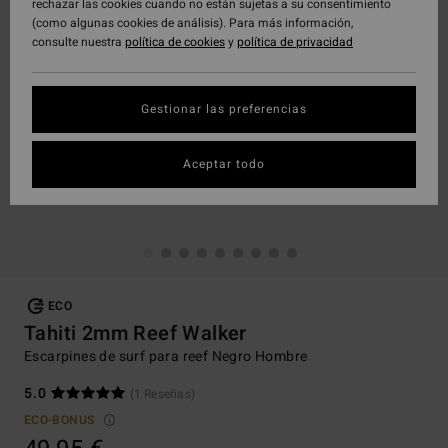
rechazar las cookies cuando no están sujetas a su consentimiento
(como algunas cookies de análisis). Para más información,
consulte nuestra
política de cookies
y
política de privacidad
Gestionar las preferencias
Aceptar todo
ECO
Tahiti 2mm Reef Walker
Escarpines de surf para reef Negro Hombre
5.0
(1 Reseñas)
ECO-BONUS