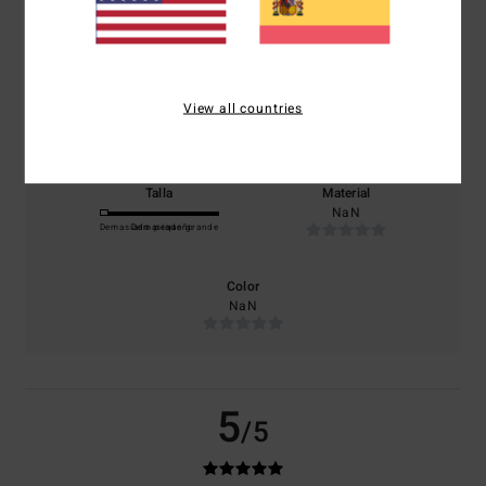
basado en
1 reseñas verificadas
desde marzo 2026
El 0% de nuestros clientes recomiendan este producto
Comodidad
Relación calidad-precio
View all countries
NaN
NaN
Talla
Material
NaN
Demasiado pequeño
Demasiado grande
Color
NaN
5
/5