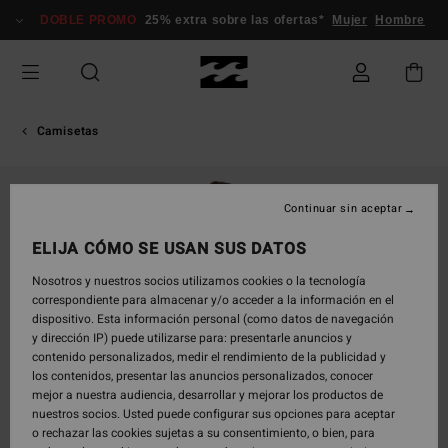
Pasar
DOBLE PROMO
25% extra sobre las ofertas*
Mujer
Hombre
a
la
información
del
producto
Camisetas
Continuar sin aceptar
ELIJA CÓMO SE USAN SUS DATOS
Nosotros y nuestros socios utilizamos cookies o la tecnología
correspondiente para almacenar y/o acceder a la información en el
dispositivo. Esta información personal (como datos de navegación
y dirección IP) puede utilizarse para: presentarle anuncios y
contenido personalizados, medir el rendimiento de la publicidad y
los contenidos, presentar las anuncios personalizados, conocer
mejor a nuestra audiencia, desarrollar y mejorar los productos de
nuestros socios. Usted puede configurar sus opciones para aceptar
o rechazar las cookies sujetas a su consentimiento, o bien, para