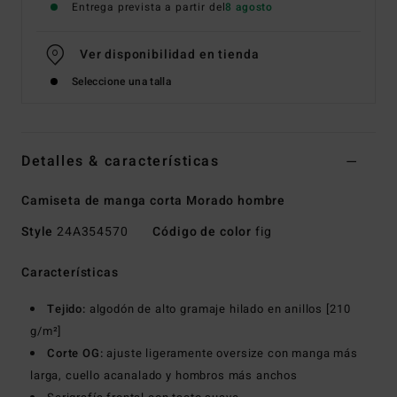
Entrega prevista a partir del
8 agosto
Ver disponibilidad en tienda
Seleccione una talla
Detalles & características
Camiseta de manga corta Morado hombre
Style
24A354570
Código de color
fig
Características
Tejido:
algodón de alto gramaje hilado en anillos [210
g/m²]
Corte OG:
ajuste ligeramente oversize con manga más
larga, cuello acanalado y hombros más anchos