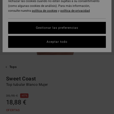
rechazar las cookies cuando no están sujetas a su consentimiento
(como algunas cookies de análisis). Para más información,
consulte nuestra
política de cookies
y
política de privacidad
Gestionar las preferencias
Aceptar todo
Tops
Sweet Coast
Top tubular Blanco Mujer
35,95 €
47%
18,88 €
OFERTAS