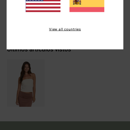
Composición
60% Algodón 40% Poliéster.
Envíos y Devoluciones
View all countries
Últimos artículos vistos