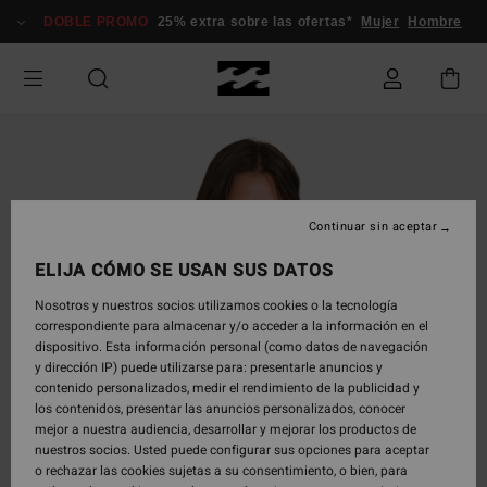
Pasar
DOBLE PROMO
25% extra sobre las ofertas*
Mujer
Hombre
a
la
información
del
producto
Continuar sin aceptar
ELIJA CÓMO SE USAN SUS DATOS
Nosotros y nuestros socios utilizamos cookies o la tecnología
correspondiente para almacenar y/o acceder a la información en el
dispositivo. Esta información personal (como datos de navegación
y dirección IP) puede utilizarse para: presentarle anuncios y
contenido personalizados, medir el rendimiento de la publicidad y
los contenidos, presentar las anuncios personalizados, conocer
mejor a nuestra audiencia, desarrollar y mejorar los productos de
nuestros socios. Usted puede configurar sus opciones para aceptar
o rechazar las cookies sujetas a su consentimiento, o bien, para