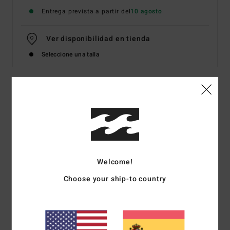
Entrega prevista a partir del
10 agosto
Ver disponibilidad en tienda
Seleccione una talla
Detalles & características
Top tubular Blanco Mujer
Style
BL000126W
Código de color
wcp
Welcome!
Características
Choose your ship-to country
Detalles:
escote elástico
Fruncido en los lados
Marca:
placa metálica