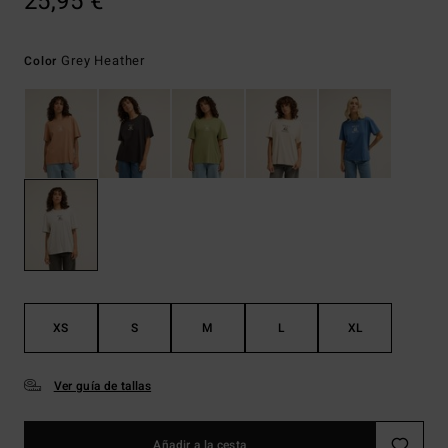
25,95 €
Grey Heather
Color
XS
S
M
L
XL
Ver guía de tallas
Añadir a la cesta