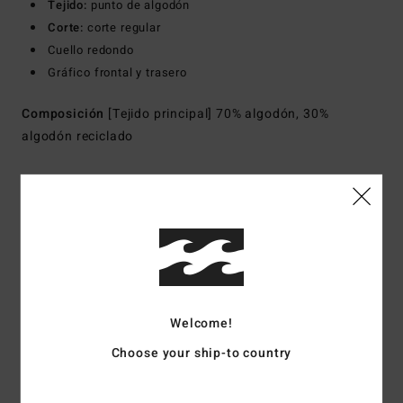
Tejido:
punto de algodón
Corte:
corte regular
Cuello redondo
Gráfico frontal y trasero
Composición
[Tejido principal] 70% algodón, 30%
algodón reciclado
Envíos y Devoluciones
Reseñas de los clientes
Welcome!
Puntuación media
Choose your ship-to country
5.0
/5