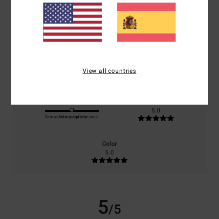
basado en
1 reseñas verificadas
desde julio 2026
El 0% de nuestros clientes recomiendan este producto
Comodidad
Relación calidad-precio
5.0
5.0
View all countries
Talla
Material
5.0
Demasiado pequeño
Demasiado grande
Color
5.0
5
/5