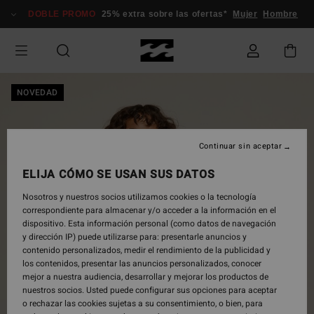
Pasar
DOBLE PROMO
25% extra sobre las ofertas*
Mujer
Hombre
a
la
información
del
producto
NOVEDAD
Continuar sin aceptar
ELIJA CÓMO SE USAN SUS DATOS
Nosotros y nuestros socios utilizamos cookies o la tecnología
correspondiente para almacenar y/o acceder a la información en el
dispositivo. Esta información personal (como datos de navegación
y dirección IP) puede utilizarse para: presentarle anuncios y
contenido personalizados, medir el rendimiento de la publicidad y
los contenidos, presentar las anuncios personalizados, conocer
mejor a nuestra audiencia, desarrollar y mejorar los productos de
nuestros socios. Usted puede configurar sus opciones para aceptar
o rechazar las cookies sujetas a su consentimiento, o bien, para