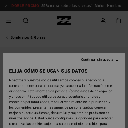
Pasar
DOBLE PROMO
25% extra sobre las ofertas*
Mujer
Hombre
a
la
información
del
producto
Sombreros & Gorras
Continuar sin aceptar
ELIJA CÓMO SE USAN SUS DATOS
Nosotros y nuestros socios utilizamos cookies o la tecnología
correspondiente para almacenar y/o acceder a la información en el
dispositivo. Esta información personal (como datos de navegación
y dirección IP) puede utilizarse para: presentarle anuncios y
contenido personalizados, medir el rendimiento de la publicidad y
los contenidos, presentar las anuncios personalizados, conocer
mejor a nuestra audiencia, desarrollar y mejorar los productos de
nuestros socios. Usted puede configurar sus opciones para aceptar
o rechazar las cookies sujetas a su consentimiento, o bien, para