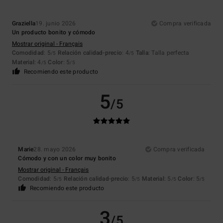
Graziella
19. junio 2026
Compra verificada
Un producto bonito y cómodo
Mostrar original - Français
Comodidad
: 5
Relación calidad-precio
: 4
Talla
: Talla perfecta
/5
/5
Material
: 4
Color
: 5
/5
/5
Recomiendo este producto
5
/5
Marie
28. mayo 2026
Compra verificada
Cómodo y con un color muy bonito
Mostrar original - Français
Comodidad
: 5
Relación calidad-precio
: 5
Material
: 5
Color
: 5
/5
/5
/5
/5
Recomiendo este producto
3
/5