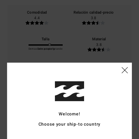
Comodidad
Relación calidad-precio
4.4
3.8
Talla
Material
3.8
Demasiado pequeño
Demasiado grande
Color
4.6
4
/5
Welcome!
Choose your ship-to country
Olivia
6. julio 2026
Compra verificada