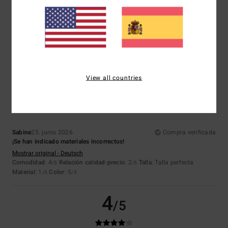
Es un producto muy bonito, pero por desgracia el color no me quedaba
bien con mi tono de piel.
Mostrar original - Français
Comodidad
: 5
Relación calidad-precio
: 5
Talla
: Grande
Material
: 5
/5
/5
/5
Color
: 4
/5
Recomiendo este producto
1
View all countries
/5
Sabine
25. junio 2026
Compra verificada
¡Se han indicado materiales incorrectos!
Mostrar original - Deutsch
Comodidad
: 4
Relación calidad-precio
: 2
Talla
: Talla perfecta
/5
/5
Material
: 1
Color
: 5
/5
/5
4
/5