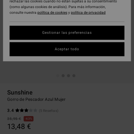
rechazar las cookies cuando no están sujetas a su consentimiento
(como algunas cookies de análisis). Para más información,
consulte nuestra
política de cookies
y
política de privacidad
Gestionar las preferencias
Aceptar todo
Sunshine
Gorro de Pescador Azul Mujer
3.4
(5 Reseñas)
35,95 €
63%
13,48 €