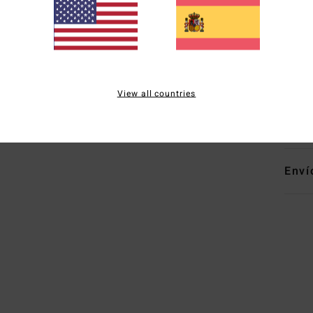
C
C
M
O
View all countries
Comp
elast
Enví