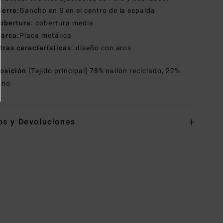
ierre:
Gancho en S en el centro de la espalda
obertura:
cobertura media
arca:
Placa metálica
tras características:
diseño con aros
osición
[Tejido principal] 78% nailon reciclado, 22%
ano
os y Devoluciones