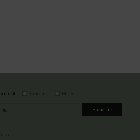
de email
Hombre
Mujer
Suscribir
nvenida