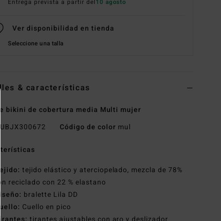
Entrega prevista a partir del
10 agosto
Ver disponibilidad en tienda
Seleccione una talla
lles & características
e bikini de cobertura media Multi mujer
UBJX300672
Código de color
mul
terísticas
ejido:
tejido elástico y aterciopelado, mezcla de 78%
on reciclado con 22 % elastano
iseño:
bralette Lila DD
uello:
Cuello en pico
irantes:
tirantes ajustables con aro y deslizador