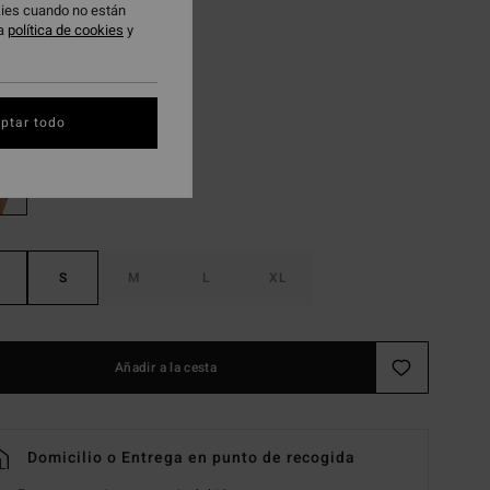
okies cuando no están
AS
ra
política de cookies
y
 PROMO -25%
Multi
ptar todo
S
M
L
XL
Añadir a la cesta
Domicilio o Entrega en punto de recogida