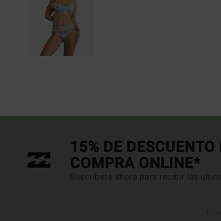
15% DE DESCUENTO 
COMPRA ONLINE*
Suscríbete ahora para recibir las ulti
(*) Of