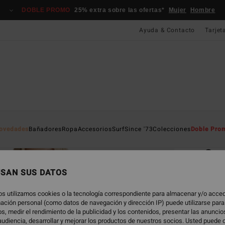
DOBLE PROMO
25% extra sobre las ofertas*
Mujer
Hombre
Ayuda & Contacto
Tarjet
Página D
ovedades
Bañadores
Ropa
Accesorios
Surf
Since '73
Colecciones
Doble Pro
EC
Sun
Top de
USAN SUS DATOS
ECO-B
os utilizamos cookies o la tecnología correspondiente para almacenar y/o acced
rmación personal (como datos de navegación y dirección IP) puede utilizarse para
49,95
s, medir el rendimiento de la publicidad y los contenidos, presentar las anunci
18,
udiencia, desarrollar y mejorar los productos de nuestros socios. Usted puede 