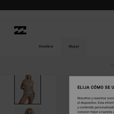
Pasar
a
la
información
del
producto
Hombre
Mujer
N
ELIJA CÓMO SE 
Nosotros y nuestros soci
el dispositivo. Esta info
y contenido personalizado
conocer mejor a nuestra a