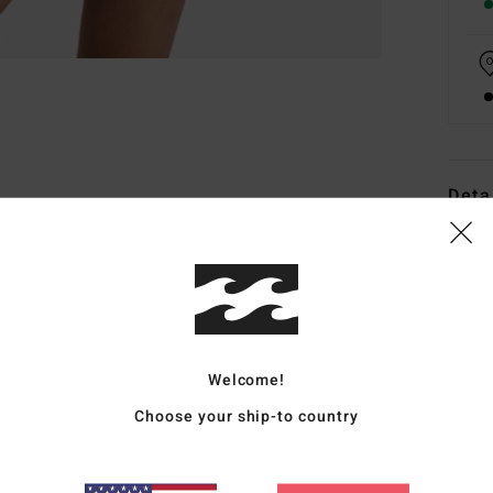
Deta
Top d
Style
Carac
T
Welcome!
nail
Choose your ship-to country
D
C
T