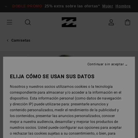
Pasar
DOBLE PROMO
25% extra sobre las ofertas*
Mujer
Hombre
a
la
información
del
producto
Camisetas
AGOTADO
Continuar sin aceptar
ELIJA CÓMO SE USAN SUS DATOS
Nosotros y nuestros socios utilizamos cookies o la tecnología
correspondiente para almacenar y/o acceder a la información en el
dispositivo. Esta información personal (como datos de navegación
y dirección IP) puede utilizarse para: presentarle anuncios y
contenido personalizados, medir el rendimiento de la publicidad y
los contenidos, presentar las anuncios personalizados, conocer
mejor a nuestra audiencia, desarrollar y mejorar los productos de
nuestros socios. Usted puede configurar sus opciones para aceptar
o rechazar las cookies sujetas a su consentimiento, o bien, para