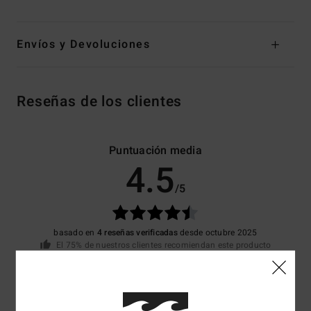
Envíos y Devoluciones
Reseñas de los clientes
Puntuación media
4.5
/5
basado en
4 reseñas verificadas
desde octubre 2025
El 75% de nuestros clientes recomiendan este producto
Comodidad
Relación calidad-precio
5.0
5.0