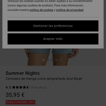
rechazar las cookies cuando no están sujetas a su consentimiento
(como algunas cookies de análisis). Para más información,
consulte nuestra
política de cookies
y
política de privacidad
Gestionar las preferencias
Aceptar todo
Summer Nights
Camiseta de manga corta serigrafiada Azul Mujer
4.5
(4 Reseñas)
35,95 €
DOBLE PROMO -25%