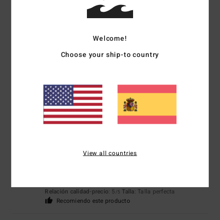
Talla
Material
4.3
Welcome!
Demasiado pequeño
Demasiado grande
Choose your ship-to country
Color
5.0
5
/5
View all countries
Gabriela
16. abril 2026
Compra verificada
Chulo
Relación calidad-precio
: 5
Talla
: Talla perfecta
/5
Recomiendo este producto