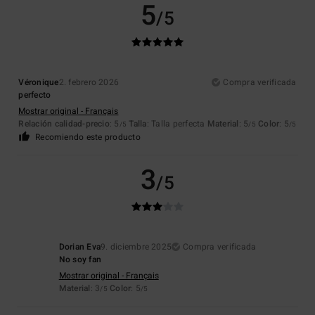
5
/5
Véronique
2. febrero 2026
Compra verificada
perfecto
Mostrar original - Français
Relación calidad-precio
: 5
Talla
: Talla perfecta
Material
: 5
Color
: 5
/5
/5
/5
Recomiendo este producto
3
/5
Dorian Eva
9. diciembre 2025
Compra verificada
No soy fan
Mostrar original - Français
Material
: 3
Color
: 5
/5
/5