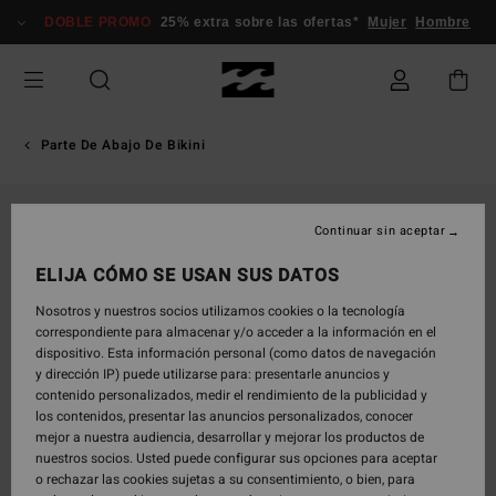
Pasar
DOBLE PROMO
25% extra sobre las ofertas*
Mujer
Hombre
a
la
información
del
producto
Parte De Abajo De Bikini
Continuar sin aceptar
ELIJA CÓMO SE USAN SUS DATOS
Nosotros y nuestros socios utilizamos cookies o la tecnología
correspondiente para almacenar y/o acceder a la información en el
dispositivo. Esta información personal (como datos de navegación
y dirección IP) puede utilizarse para: presentarle anuncios y
contenido personalizados, medir el rendimiento de la publicidad y
los contenidos, presentar las anuncios personalizados, conocer
mejor a nuestra audiencia, desarrollar y mejorar los productos de
nuestros socios. Usted puede configurar sus opciones para aceptar
o rechazar las cookies sujetas a su consentimiento, o bien, para