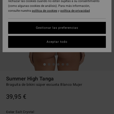
rechazar las cookies cuando no están sujetas a su consentimiento
(como algunas cookies de análisis). Para más información,
consulte nuestra
política de cookies
y
política de privacidad
Gestionar las preferencias
Aceptar todo
Summer High Tanga
Braguita de bikini súper escueta Blanco Mujer
39,95 €
Salt Crystal
Color