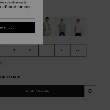
okies cuando no están
ra
política de cookies
y
White
ptar todo
S
M
L
XL
XXL
L
r guía de tallas
Añadir a la cesta