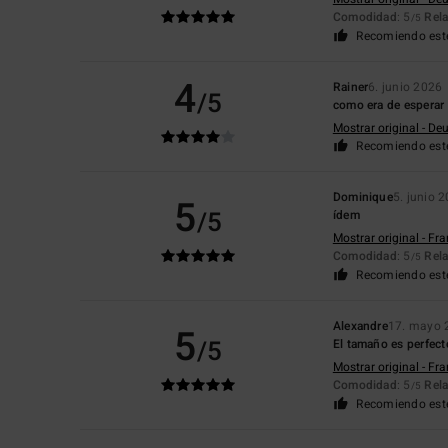
Comodidad
: 5
Rela
/5
Recomiendo est
4
Rainer
6. junio 2026
/5
como era de esperar
Mostrar original - De
Recomiendo est
Dominique
5. junio 
5
/5
ídem
Mostrar original - Fr
Comodidad
: 5
Rela
/5
Recomiendo est
Alexandre
17. mayo 
5
/5
El tamaño es perfect
Mostrar original - Fr
Comodidad
: 5
Rela
/5
Recomiendo est