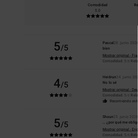
Comodidad
Re
5.0
5
Pascal
28. junio 202
/5
bien
Mostrar original - Fr
Comodidad
: 5
Rela
/5
Heidrun
24. junio 20
4
/5
No lo sé
Mostrar original - De
Comodidad
: 5
Rela
/5
Recomiendo est
Shaun
23. junio 202
5
/5
… ¿por qué me obliga
Mostrar original - Eng
Comodidad
: 5
Rela
/5