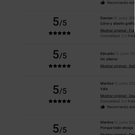
Recomiendo est
5
Damien
18. junio 20
/5
Color y diseño gráfi
Mostrar original - Fr
Comodidad
: 5
Rela
/5
5
/5
Edoardo
13. junio 2
Un clásico
Mostrar original - Ita
Martina
10. junio 20
5
/5
Vale
Mostrar original - De
Comodidad
: 5
Rela
/5
Recomiendo est
Martina
10. junio 20
5
/5
Porque todo encaja
Mostrar original - De