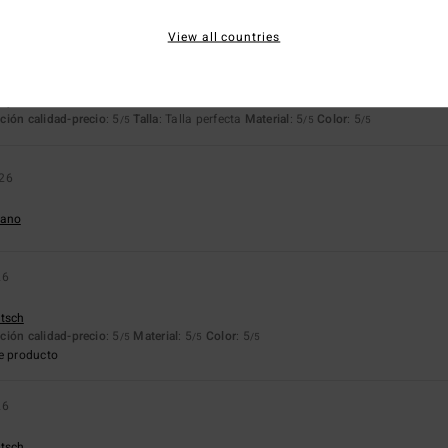
e producto
View all countries
26
co
ançais
ción calidad-precio
: 5
Talla
: Talla perfecta
Material
: 5
Color
: 5
/5
/5
/5
026
liano
26
utsch
ción calidad-precio
: 5
Material
: 5
Color
: 5
/5
/5
/5
e producto
26
utsch