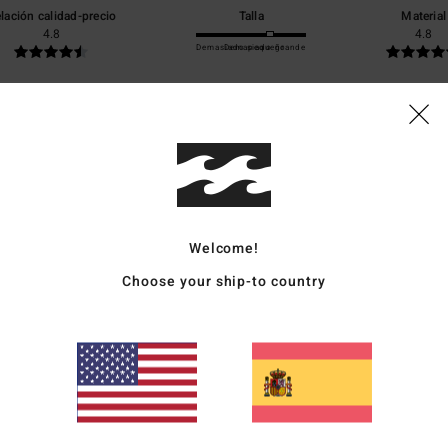
lación calidad-precio
Talla
Material
4.8
4.8
Demasiado pequeño
Demasiado grande
6
ançais
ción calidad-precio
: 5
Talla
: Talla perfecta
Material
: 5
Color
: 5
/5
/5
/5
Welcome!
26
Choose your ship-to country
utsch
ción calidad-precio
: 5
Talla
: Talla perfecta
Material
: 5
Color
: 5
/5
/5
/5
e producto
6
s a escribir algo?
lish
ción calidad-precio
: 5
Talla
: Demasiado grande
Material
: 5
Color
: 5
/5
/5
/5