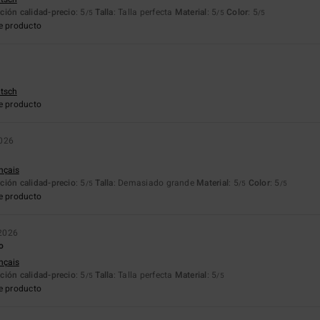
ción calidad-precio
: 5
Talla
: Talla perfecta
Material
: 5
Color
: 5
/5
/5
/5
e producto
utsch
e producto
2026
ançais
ción calidad-precio
: 5
Talla
: Demasiado grande
Material
: 5
Color
: 5
/5
/5
/5
e producto
2026
o
ançais
ción calidad-precio
: 5
Talla
: Talla perfecta
Material
: 5
/5
/5
e producto