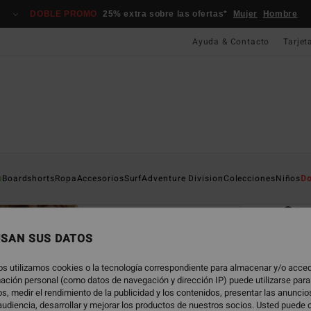
DOBLE PROMO
25% extra sobre las ofertas*
Mujer
Hombre
Ayuda & Contacto
Tarjet
Página D
s
Boardshorts
Ropa
Accesorios
Surf
Adventure Division
Colecciones
Niños
Do
EC
St
Camis
USAN SUS DATOS
4.8
os utilizamos cookies o la tecnología correspondiente para almacenar y/o acced
ECO-B
rmación personal (como datos de navegación y dirección IP) puede utilizarse para
29,
s, medir el rendimiento de la publicidad y los contenidos, presentar las anunci
udiencia, desarrollar y mejorar los productos de nuestros socios. Usted puede 