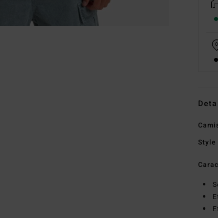
Deta
Camis
Style
Carac
S
E
E