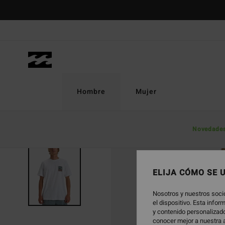
Pasar
a
la
información
del
producto
Hombre
Mujer
Novedade
ELIJA CÓMO SE 
Nosotros y nuestros soci
el dispositivo. Esta info
y contenido personalizado
conocer mejor a nuestra a