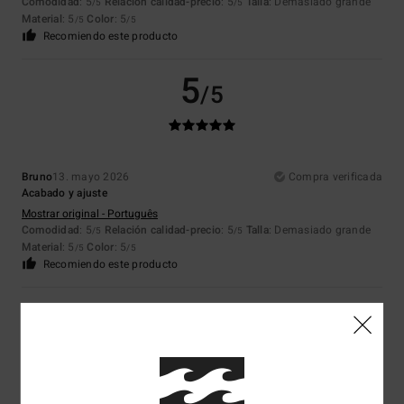
Comodidad
: 5
Relación calidad-precio
: 5
Talla
: Demasiado grande
/5
/5
Material
: 5
Color
: 5
/5
/5
Recomiendo este producto
5
/5
Bruno
13. mayo 2026
Compra verificada
Acabado y ajuste
Mostrar original - Português
Comodidad
: 5
Relación calidad-precio
: 5
Talla
: Demasiado grande
/5
/5
Material
: 5
Color
: 5
/5
/5
Recomiendo este producto
5
/5