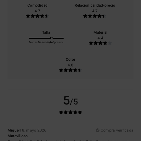
Comodidad
Relación calidad-precio
4.7
4.7
Talla
Material
4.4
Demasiado pequeño
Demasiado grande
Color
4.8
5
/5
Miguel
18. mayo 2026
Compra verificada
Maravilloso