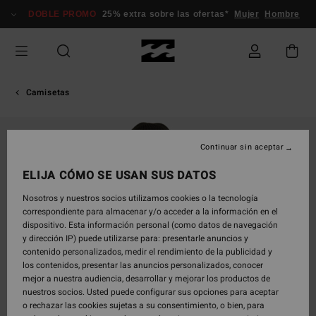
Pasar
DOBLE PROMO
25% extra sobre las ofertas*
Mujer
Hombre
a
la
información
del
producto
Camisetas
Continuar sin aceptar
ELIJA CÓMO SE USAN SUS DATOS
Nosotros y nuestros socios utilizamos cookies o la tecnología
correspondiente para almacenar y/o acceder a la información en el
dispositivo. Esta información personal (como datos de navegación
y dirección IP) puede utilizarse para: presentarle anuncios y
contenido personalizados, medir el rendimiento de la publicidad y
los contenidos, presentar las anuncios personalizados, conocer
mejor a nuestra audiencia, desarrollar y mejorar los productos de
nuestros socios. Usted puede configurar sus opciones para aceptar
o rechazar las cookies sujetas a su consentimiento, o bien, para