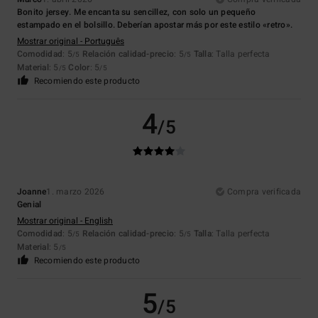
Bonito jersey. Me encanta su sencillez, con solo un pequeño
estampado en el bolsillo. Deberían apostar más por este estilo «retro».
Mostrar original - Português
Comodidad
: 5
Relación calidad-precio
: 5
Talla
: Talla perfecta
/5
/5
Material
: 5
Color
: 5
/5
/5
Recomiendo este producto
4
/5
Joanne
1. marzo 2026
Compra verificada
Genial
Mostrar original - English
Comodidad
: 5
Relación calidad-precio
: 5
Talla
: Talla perfecta
/5
/5
Material
: 5
/5
Recomiendo este producto
5
/5