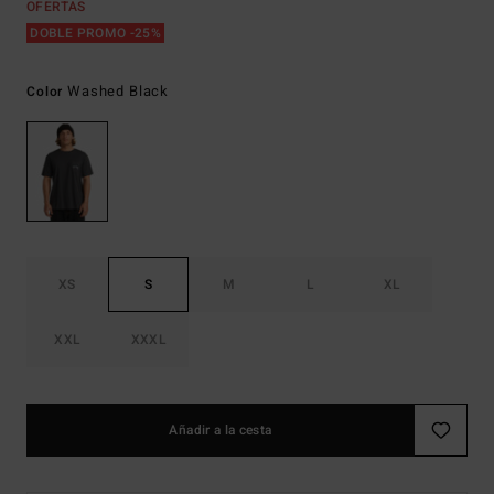
OFERTAS
DOBLE PROMO -25%
Washed Black
Color
XS
S
M
L
XL
XXL
XXXL
Añadir a la cesta