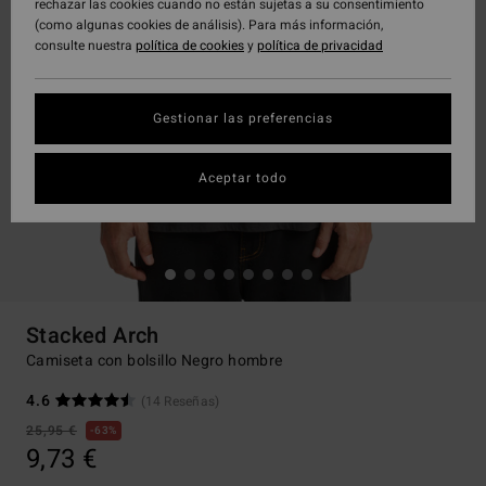
rechazar las cookies cuando no están sujetas a su consentimiento
(como algunas cookies de análisis). Para más información,
consulte nuestra
política de cookies
y
política de privacidad
Gestionar las preferencias
Aceptar todo
Stacked Arch
Camiseta con bolsillo Negro hombre
4.6
(14 Reseñas)
25,95 €
63%
9,73 €