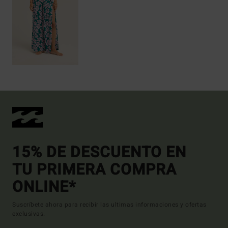
15% DE DESCUENTO EN
TU PRIMERA COMPRA
ONLINE*
Suscríbete ahora para recibir las ultimas informaciones y ofertas
exclusivas.