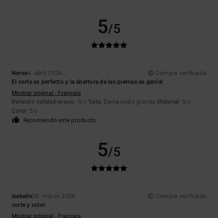
5
/5
Nerea
4. abril 2026
Compra verificada
El corte es perfecto y la abertura de las piernas es genial
Mostrar original - Français
Relación calidad-precio
: 5
Talla
: Demasiado grande
Material
: 5
/5
/5
Color
: 5
/5
Recomiendo este producto
5
/5
Isabelle
26. marzo 2026
Compra verificada
corte y color
Mostrar original - Français