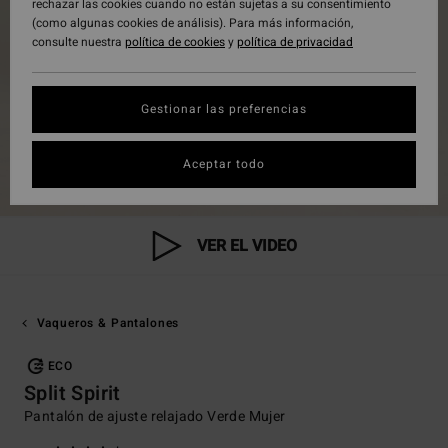
rechazar las cookies cuando no están sujetas a su consentimiento
(como algunas cookies de análisis). Para más información,
consulte nuestra
política de cookies
y
política de privacidad
Gestionar las preferencias
Aceptar todo
VER EL VIDEO
Vaqueros & Pantalones
ECO
Split Spirit
Pantalón de ajuste relajado Verde Mujer