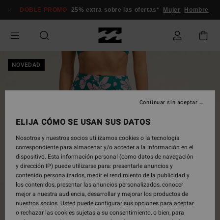
Pasar
DOBLE PROMO
25% extra sobre las ofertas*
Mujer
Hombre
a
la
información
del
producto
NOVEDAD
Continuar sin aceptar
ELIJA CÓMO SE USAN SUS DATOS
Nosotros y nuestros socios utilizamos cookies o la tecnología
correspondiente para almacenar y/o acceder a la información en el
dispositivo. Esta información personal (como datos de navegación
y dirección IP) puede utilizarse para: presentarle anuncios y
contenido personalizados, medir el rendimiento de la publicidad y
los contenidos, presentar las anuncios personalizados, conocer
mejor a nuestra audiencia, desarrollar y mejorar los productos de
nuestros socios. Usted puede configurar sus opciones para aceptar
o rechazar las cookies sujetas a su consentimiento, o bien, para