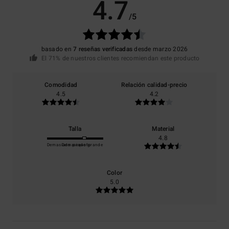
4.7
/5
basado en
7 reseñas verificadas
desde marzo 2026
El 71% de nuestros clientes recomiendan este producto
Comodidad
Relación calidad-precio
4.5
4.2
Talla
Material
4.8
Demasiado pequeño
Demasiado grande
Color
5.0