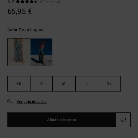
4.7
(7 Reseñas)
65,95 €
Deep Lagoon
Color
XS
S
M
L
XL
Ver guía de tallas
Añadir a la cesta