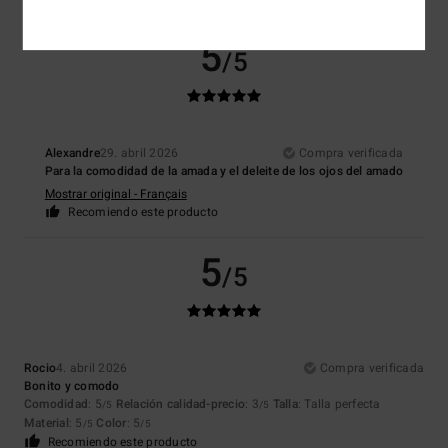
5
/5
Alexandre
29. abril 2026
Compra verificada
Para la comodidad de la amada y el deleite de los ojos del amado
Mostrar original - Français
Recomiendo este producto
5
/5
Rocio
4. abril 2026
Compra verificada
Bonito y comodo
Comodidad
: 5
Relación calidad-precio
: 3
Talla
: Talla perfecta
/5
/5
Material
: 5
Color
: 5
/5
/5
Recomiendo este producto