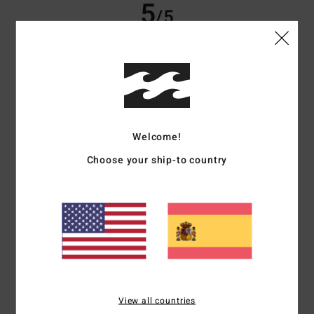
5
/5
Suzanne
17. junio 2026
Compra verificada
Bonitos pantalones, me quedan genial,
Mostrar original - Français
Talla
: Talla perfecta
Recomiendo este producto
Welcome!
Choose your ship-to country
5
/5
Bistingo
27. mayo 2026
Compra verificada
Muy original y muy agradable
Mostrar original - Français
Comodidad
: 5
Relación calidad-precio
: 5
Talla
: Talla perfecta
/5
/5
Material
: 5
Color
: 5
View all countries
/5
/5
Recomiendo este producto