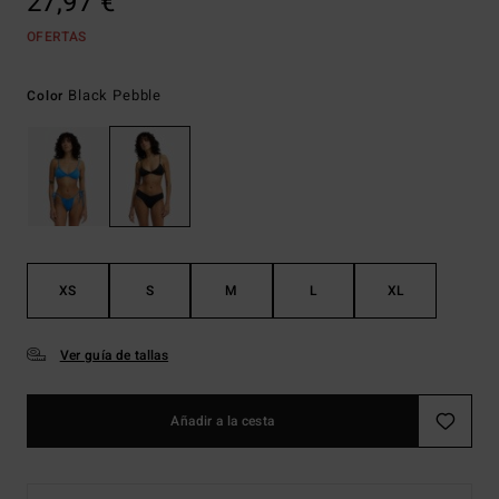
27,97 €
OFERTAS
Black Pebble
Color
XS
S
M
L
XL
Ver guía de tallas
Añadir a la cesta