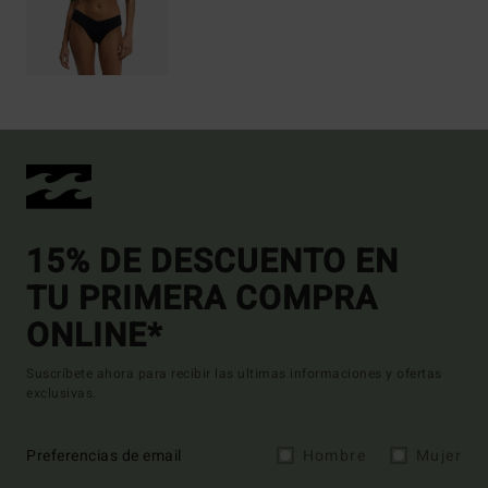
15% DE DESCUENTO EN
TU PRIMERA COMPRA
ONLINE*
Suscríbete ahora para recibir las ultimas informaciones y ofertas
exclusivas.
Preferencias de email
Hombre
Mujer