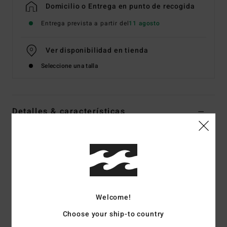
Domicilio o Entrega en punto de recogida
Entrega prevista a partir del
11 agosto
Ver disponibilidad en tienda
Seleccione una talla
Detalles & características
Top de bikini Bralette Negro Mujer
Style
EBJX300135
Código de color
bpb
Características
Tirantes ajustables y cierre de gancho en el centro de la
Welcome!
espalda
Choose your ship-to country
Tejido reciclado:
Tejido reciclado, aterciopelado y