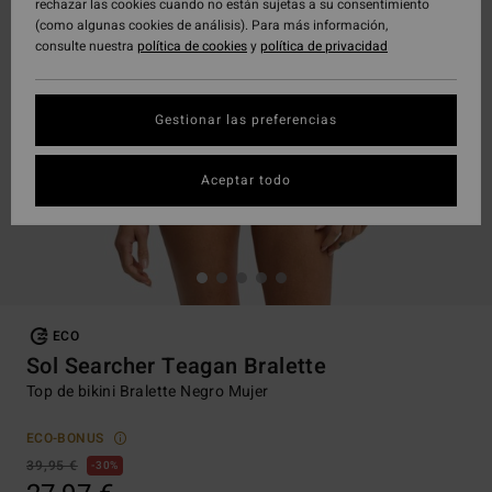
rechazar las cookies cuando no están sujetas a su consentimiento
(como algunas cookies de análisis). Para más información,
consulte nuestra
política de cookies
y
política de privacidad
Gestionar las preferencias
Aceptar todo
ECO
Sol Searcher Teagan Bralette
Top de bikini Bralette Negro Mujer
ECO-BONUS
39,95 €
30%