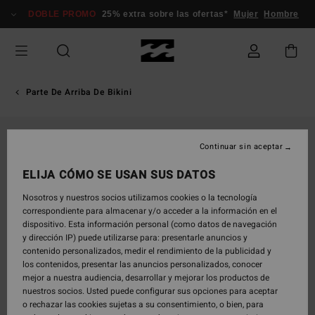
Pasar
DOBLE PROMO
25% extra sobre las ofertas*
Mujer
Hombre
a
la
información
del
producto
Parte De Arriba De Bikini
Continuar sin aceptar
ELIJA CÓMO SE USAN SUS DATOS
Nosotros y nuestros socios utilizamos cookies o la tecnología
correspondiente para almacenar y/o acceder a la información en el
dispositivo. Esta información personal (como datos de navegación
y dirección IP) puede utilizarse para: presentarle anuncios y
contenido personalizados, medir el rendimiento de la publicidad y
los contenidos, presentar las anuncios personalizados, conocer
mejor a nuestra audiencia, desarrollar y mejorar los productos de
nuestros socios. Usted puede configurar sus opciones para aceptar
o rechazar las cookies sujetas a su consentimiento, o bien, para