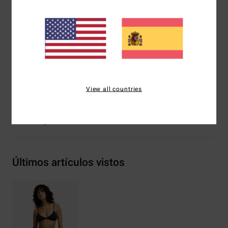
elástico
Busto con detalle de frunces
Copas extraíbles
Logo bordado
Composición
[Tejido principal] 86% Recycled poliamida,
14% elastano
View all countries
Envíos y Devoluciones
Últimos artículos vistos